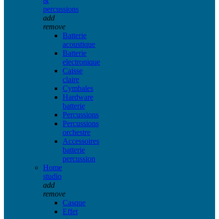
&
percussions
add
remove
Batterie
acoustique
Batterie
electronique
Caisse
claire
Cymbales
Hardware
batterie
Percussions
Percussions
orchestre
Accessoires
batterie
percussion
Home
studio
add
remove
Casque
Effet