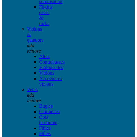
sonorisation
Flights
cases
&
racks
Violons
&
quatuors
add
remove
Altos
Contrebasses
Violoncelles
Violons
Accessoires
violons
Vents
add
remove
Bugles
Clarinettes
Cors
harmonie
Flûtes
Flûtes