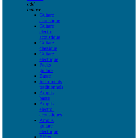
add
remove
Guitare
acoustique
Guitare
electro
acoustique
Guitare
classique
Guitare
electrique
Packs
guitare
Basse
Instruments
traditionnels
Amplis
basse
Amplis
electro-
acoustiques
Amplis
guitare
electrique
Effets