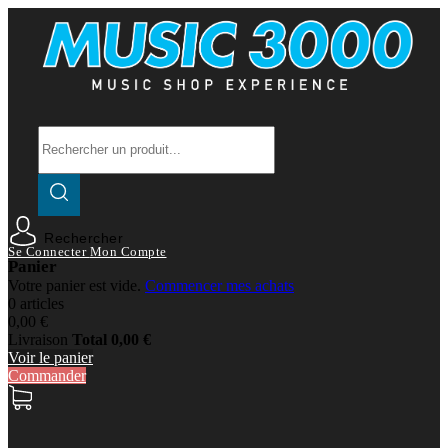
Rechercher
Se Connecter
Mon Compte
Panier
Votre panier est vide.
Commencer mes achats
0 articles
0,00 €
Livraison
Total
0,00 €
Voir le panier
Commander