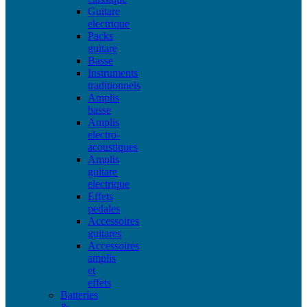
Guitare
electrique
Packs
guitare
Basse
Instruments
traditionnels
Amplis
basse
Amplis
electro-
acoustiques
Amplis
guitare
electrique
Effets
pedales
Accessoires
guitares
Accessoires
amplis
et
effets
Batteries