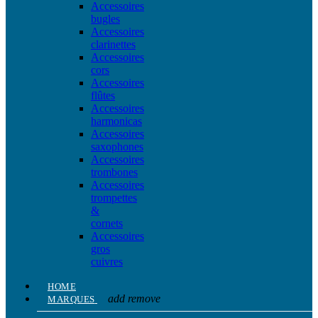
Accessoires
bugles
Accessoires
clarinettes
Accessoires
cors
Accessoires
flûtes
Accessoires
harmonicas
Accessoires
saxophones
Accessoires
trombones
Accessoires
trompettes
&
cornets
Accessoires
gros
cuivres
HOME
add
remove
MARQUES