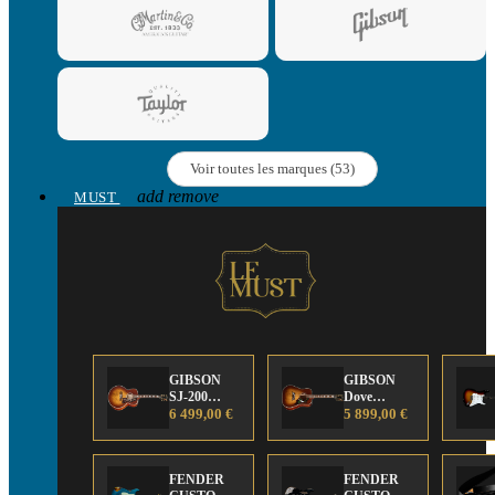
Voir toutes les marques (53)
add
remove
MUST
GIBSON
GIBSON
SJ-200
Dove
Anniversary
6 499,00 €
Anniversary
5 899,00 €
Limited
Limited
Edition
Edition
FENDER
FENDER