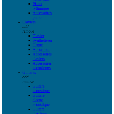
Piano
rythmique
Accessoires
piano
Claviers
add
remove
Clavier
Synthetiseur
Orgue
Accordeon
Accessoires
claviers
Accessoires
accordeons
Guitares
add
remove
Guitare
acoustique
Guitare
electro
acoustique
Guitare
classique