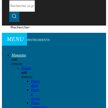
Rechercher
MENU
INSTRUMENTS
Magasins
add
remove
Pianos
add
remove
Piano
droit
Piano
à
queue
Piano
numerique