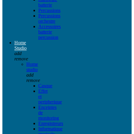
batterie
Percussions
Percussions
orchestre
Accessoires
batterie
percussion
Home
Studio
add
remove
Home
studio
add
remove
Casque
Effet
et
peripherique
Enceintes
de
monitoring
Enregistreurs
Informatique