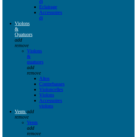
dj
Eclairage
Accessoires
dj
Violons
&
Quatuors
add
remove
Violons
&
quatuors
add
remove
Altos
Contrebasses
Violoncelles
Violons
Accessoires
violons
Vents
add
remove
Vents
add
remove