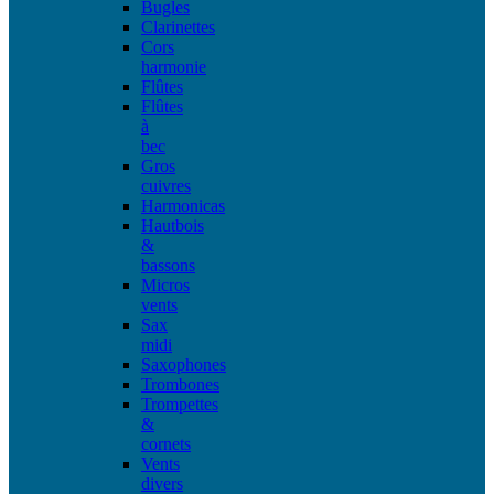
Bugles
Clarinettes
Cors
harmonie
Flûtes
Flûtes
à
bec
Gros
cuivres
Harmonicas
Hautbois
&
bassons
Micros
vents
Sax
midi
Saxophones
Trombones
Trompettes
&
cornets
Vents
divers