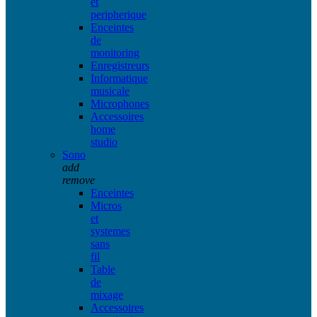
et
peripherique
Enceintes
de
monitoring
Enregistreurs
Informatique
musicale
Microphones
Accessoires
home
studio
Sono
add
remove
Enceintes
Micros
et
systemes
sans
fil
Table
de
mixage
Accessoires