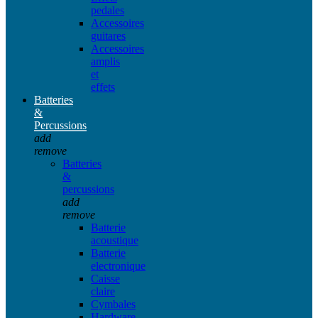
pedales
Accessoires
guitares
Accessoires
amplis
et
effets
Batteries
&
Percussions
add
remove
Batteries
&
percussions
add
remove
Batterie
acoustique
Batterie
electronique
Caisse
claire
Cymbales
Hardware