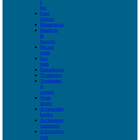
à
bec
Gros
cuivres
Harmonicas
Hautbois
&
bassons
Micros
vents
Sax
midi
Saxophones
Trombones
Trompettes
&
cornets
Vents
divers
Accessoires
bugles
Accessoires
clarinettes
Accessoires
cors