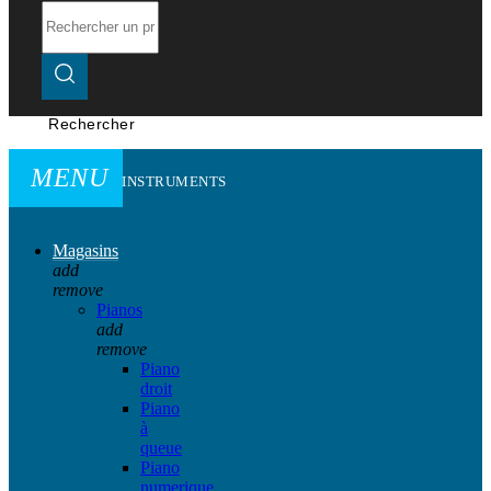
Rechercher
MENU
INSTRUMENTS
Magasins
add
remove
Pianos
add
remove
Piano
droit
Piano
à
queue
Piano
numerique