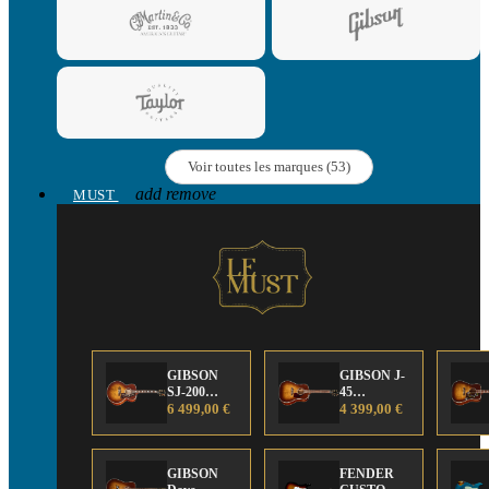
Voir toutes les marques (53)
add
remove
MUST
GIBSON
GIBSON J-
SJ-200
45
Anniversary
6 499,00 €
Anniversary
4 399,00 €
Limited
Limited
Edition
Edition
GIBSON
FENDER