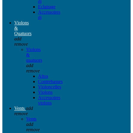
dj
Eclairage
Accessoires
dj
Violons
&
Quatuors
add
remove
Violons
&
quatuors
add
remove
Altos
Contrebasses
Violoncelles
Violons
Accessoires
violons
Vents
add
remove
Vents
add
remove