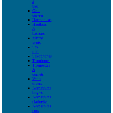
à
bec
Gros
cuivres
Harmonicas
Hautbois
&
bassons
Micros
vents
Sax
midi
Saxophones
Trombones
Trompettes
&
cornets
Vents
divers
Accessoires
bugles
Accessoires
clarinettes
Accessoires
cors