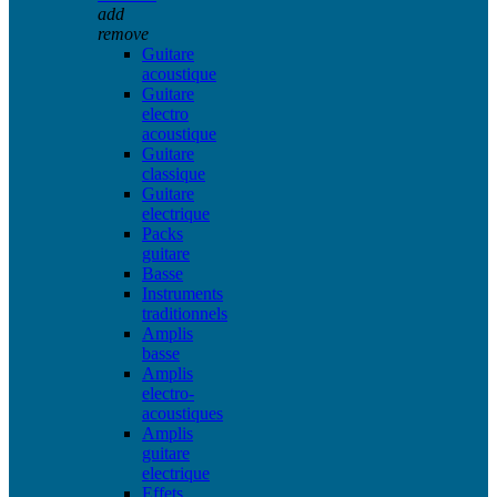
add
remove
Guitare
acoustique
Guitare
electro
acoustique
Guitare
classique
Guitare
electrique
Packs
guitare
Basse
Instruments
traditionnels
Amplis
basse
Amplis
electro-
acoustiques
Amplis
guitare
electrique
Effets