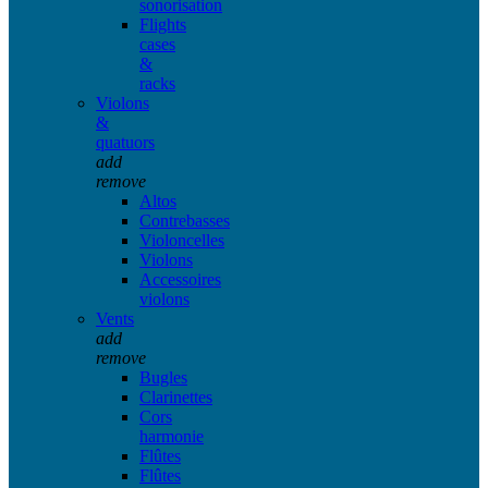
sonorisation
Flights
cases
&
racks
Violons
&
quatuors
add
remove
Altos
Contrebasses
Violoncelles
Violons
Accessoires
violons
Vents
add
remove
Bugles
Clarinettes
Cors
harmonie
Flûtes
Flûtes