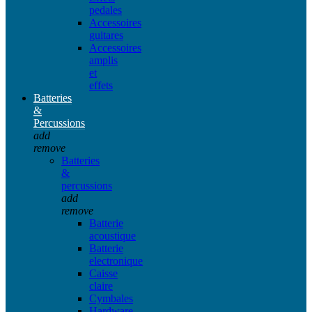
pedales
Accessoires
guitares
Accessoires
amplis
et
effets
Batteries
&
Percussions
add
remove
Batteries
&
percussions
add
remove
Batterie
acoustique
Batterie
electronique
Caisse
claire
Cymbales
Hardware