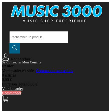
Rechercher
Se Connecter
Mon Compte
Panier
Votre panier est vide.
Commencer mes achats
0 articles
0,00 €
Livraison
Total
0,00 €
Voir le panier
Commander