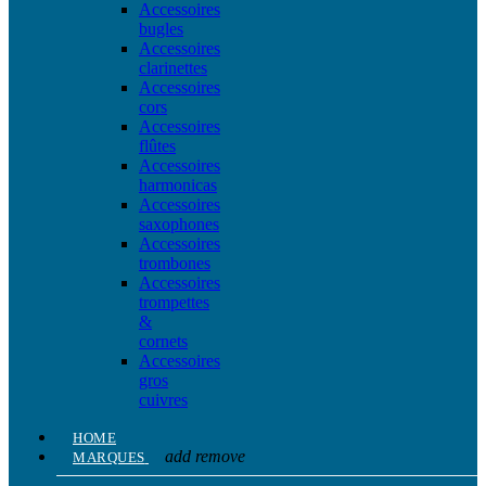
Accessoires
bugles
Accessoires
clarinettes
Accessoires
cors
Accessoires
flûtes
Accessoires
harmonicas
Accessoires
saxophones
Accessoires
trombones
Accessoires
trompettes
&
cornets
Accessoires
gros
cuivres
HOME
add
remove
MARQUES