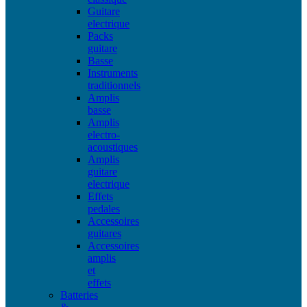
Guitare
electrique
Packs
guitare
Basse
Instruments
traditionnels
Amplis
basse
Amplis
electro-
acoustiques
Amplis
guitare
electrique
Effets
pedales
Accessoires
guitares
Accessoires
amplis
et
effets
Batteries