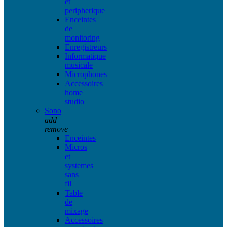
et
peripherique
Enceintes
de
monitoring
Enregistreurs
Informatique
musicale
Microphones
Accessoires
home
studio
Sono
add
remove
Enceintes
Micros
et
systemes
sans
fil
Table
de
mixage
Accessoires