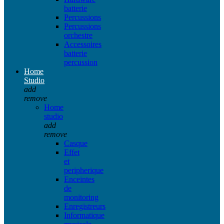
batterie
Percussions
Percussions
orchestre
Accessoires
batterie
percussion
Home
Studio
add
remove
Home
studio
add
remove
Casque
Effet
et
peripherique
Enceintes
de
monitoring
Enregistreurs
Informatique