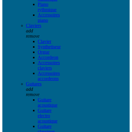
Piano
rythmique
Accessoires
piano
Claviers
add
remove
Clavier
Synthetiseur
Orgue
Accordeon
Accessoires
claviers
Accessoires
accordeons
Guitares
add
remove
Guitare
acoustique
Guitare
electro
acoustique
Guitare
classique