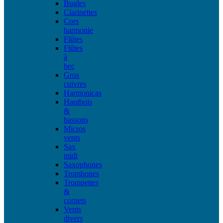
Bugles
Clarinettes
Cors
harmonie
Flûtes
Flûtes
à
bec
Gros
cuivres
Harmonicas
Hautbois
&
bassons
Micros
vents
Sax
midi
Saxophones
Trombones
Trompettes
&
cornets
Vents
divers