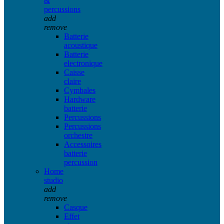
&
percussions
add
remove
Batterie
acoustique
Batterie
electronique
Caisse
claire
Cymbales
Hardware
batterie
Percussions
Percussions
orchestre
Accessoires
batterie
percussion
Home
studio
add
remove
Casque
Effet