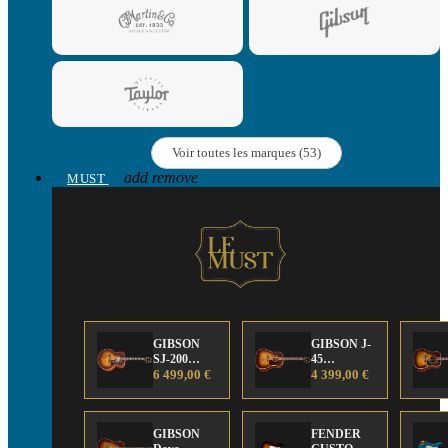
Voir toutes les marques (53)
add
remove
MUST
GIBSON
GIBSON J-
SJ-200
45
Anniversary
6 499,00 €
Anniversary
4 399,00 €
Limited
Limited
Edition
Edition
GIBSON
FENDER