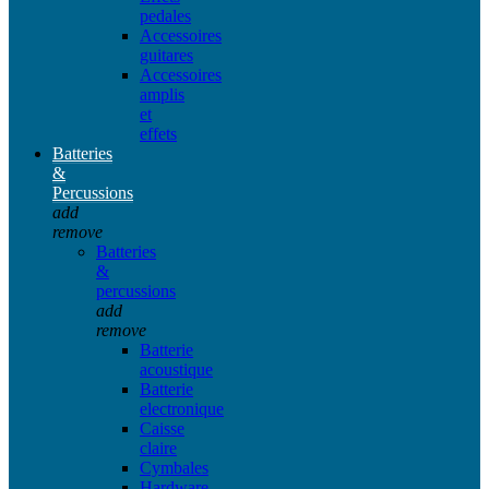
pedales
Accessoires
guitares
Accessoires
amplis
et
effets
Batteries
&
Percussions
add
remove
Batteries
&
percussions
add
remove
Batterie
acoustique
Batterie
electronique
Caisse
claire
Cymbales
Hardware