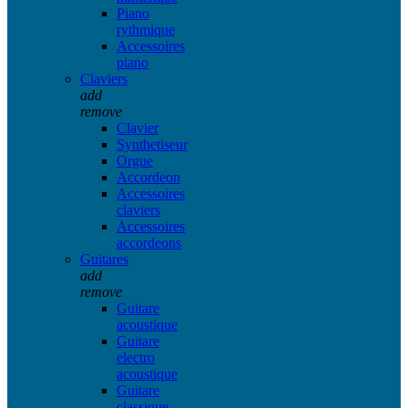
Piano
rythmique
Accessoires
piano
Claviers
add
remove
Clavier
Synthetiseur
Orgue
Accordeon
Accessoires
claviers
Accessoires
accordeons
Guitares
add
remove
Guitare
acoustique
Guitare
electro
acoustique
Guitare
classique