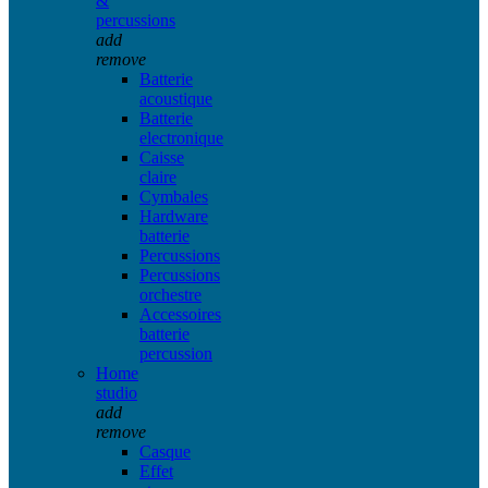
&
percussions
add
remove
Batterie
acoustique
Batterie
electronique
Caisse
claire
Cymbales
Hardware
batterie
Percussions
Percussions
orchestre
Accessoires
batterie
percussion
Home
studio
add
remove
Casque
Effet