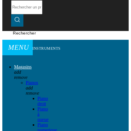
Rechercher
MENU
INSTRUMENTS
Magasins
add
remove
Pianos
add
remove
Piano
droit
Piano
à
queue
Piano
numerique