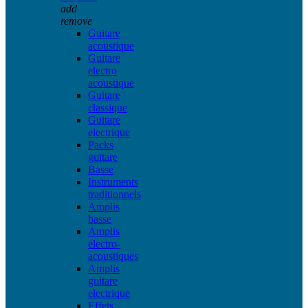
add
remove
Guitare
acoustique
Guitare
electro
acoustique
Guitare
classique
Guitare
electrique
Packs
guitare
Basse
Instruments
traditionnels
Amplis
basse
Amplis
electro-
acoustiques
Amplis
guitare
electrique
Effets