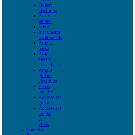
Guitare
electrique
Packs
guitare
Basse
Instruments
traditionnels
Amplis
basse
Amplis
electro-
acoustiques
Amplis
guitare
electrique
Effets
pedales
Accessoires
guitares
Accessoires
amplis
et
effets
Batteries