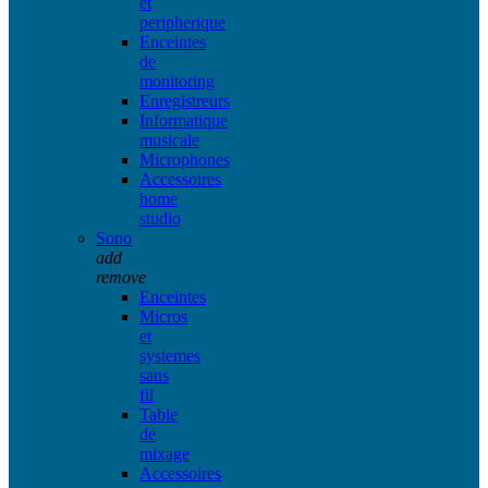
et
peripherique
Enceintes
de
monitoring
Enregistreurs
Informatique
musicale
Microphones
Accessoires
home
studio
Sono
add
remove
Enceintes
Micros
et
systemes
sans
fil
Table
de
mixage
Accessoires