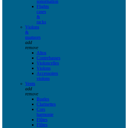
sonorisation
Flights
cases
&
racks
Violons
&
quatuors
add
remove
Altos
Contrebasses
Violoncelles
Violons
Accessoires
violons
Vents
add
remove
Bugles
Clarinettes
Cors
harmonie
Flûtes
Flûtes