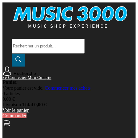
Rechercher
Se Connecter
Mon Compte
Panier
Votre panier est vide.
Commencer mes achats
0 articles
0,00 €
Livraison
Total
0,00 €
Voir le panier
Commander