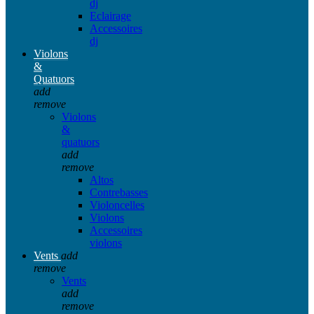
dj
Eclairage
Accessoires
dj
Violons
&
Quatuors
add
remove
Violons
&
quatuors
add
remove
Altos
Contrebasses
Violoncelles
Violons
Accessoires
violons
Vents
add
remove
Vents
add
remove