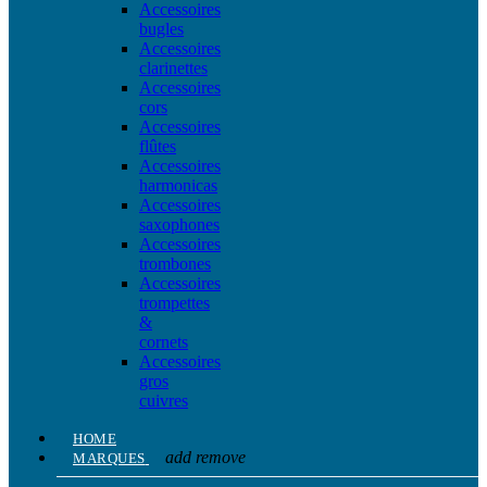
Accessoires
bugles
Accessoires
clarinettes
Accessoires
cors
Accessoires
flûtes
Accessoires
harmonicas
Accessoires
saxophones
Accessoires
trombones
Accessoires
trompettes
&
cornets
Accessoires
gros
cuivres
HOME
add
remove
MARQUES