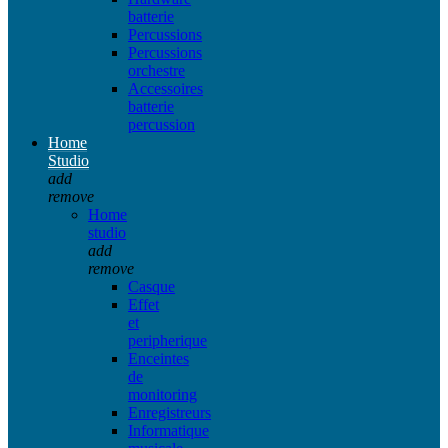
batterie
Percussions
Percussions
orchestre
Accessoires
batterie
percussion
Home
Studio
add
remove
Home
studio
add
remove
Casque
Effet
et
peripherique
Enceintes
de
monitoring
Enregistreurs
Informatique