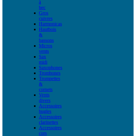
à
bec
Gros
cuivres
Harmonicas
Hautbois
&
bassons
Micros
vents
Sax
midi
Saxophones
Trombones
Trompettes
&
cornets
Vents
divers
Accessoires
bugles
Accessoires
clarinettes
Accessoires
cors