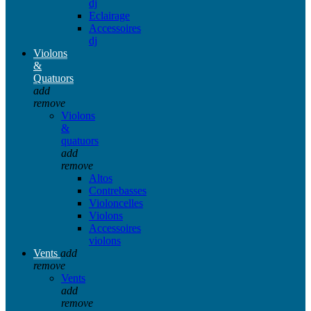
dj
Eclairage
Accessoires
dj
Violons
&
Quatuors
add
remove
Violons
&
quatuors
add
remove
Altos
Contrebasses
Violoncelles
Violons
Accessoires
violons
Vents
add
remove
Vents
add
remove