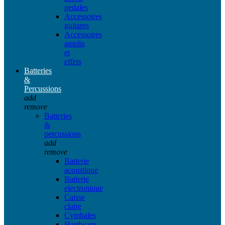
pedales
Accessoires
guitares
Accessoires
amplis
et
effets
Batteries
&
Percussions
add
remove
Batteries
&
percussions
add
remove
Batterie
acoustique
Batterie
electronique
Caisse
claire
Cymbales
Hardware