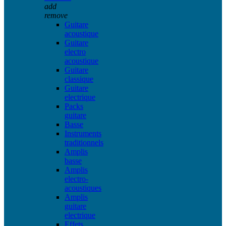
add
remove
Guitare
acoustique
Guitare
electro
acoustique
Guitare
classique
Guitare
electrique
Packs
guitare
Basse
Instruments
traditionnels
Amplis
basse
Amplis
electro-
acoustiques
Amplis
guitare
electrique
Effets