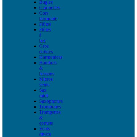
Bugles
Clarinettes
Cors
harmonie
Flûtes
Flûtes
à
bec
Gros
cuivres
Harmonicas
Hautbois
&
bassons
Micros
vents
Sax
midi
Saxophones
Trombones
Trompettes
&
cornets
Vents
divers