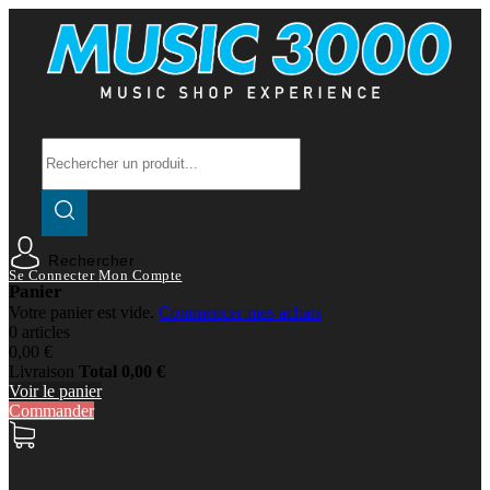
Rechercher
Se Connecter
Mon Compte
Panier
Votre panier est vide.
Commencer mes achats
0 articles
0,00 €
Livraison
Total
0,00 €
Voir le panier
Commander