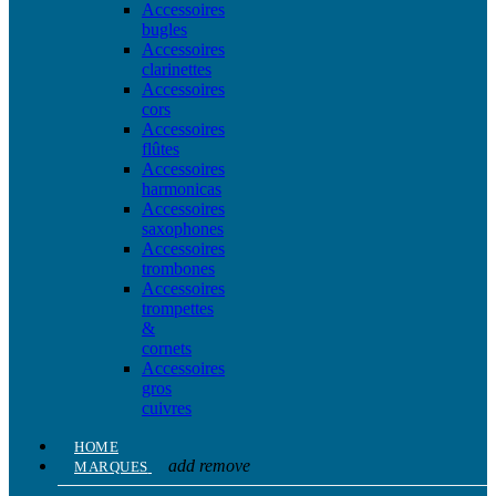
Accessoires
bugles
Accessoires
clarinettes
Accessoires
cors
Accessoires
flûtes
Accessoires
harmonicas
Accessoires
saxophones
Accessoires
trombones
Accessoires
trompettes
&
cornets
Accessoires
gros
cuivres
HOME
add
remove
MARQUES