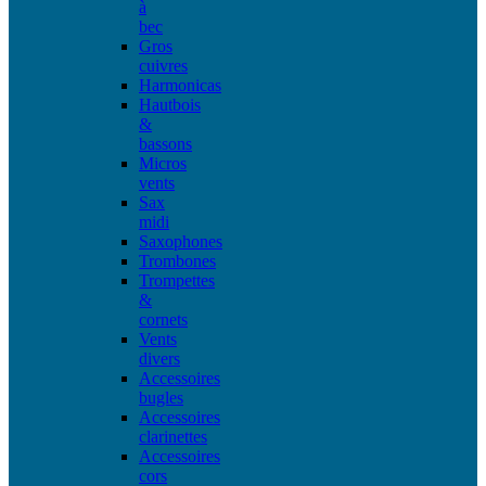
à
bec
Gros
cuivres
Harmonicas
Hautbois
&
bassons
Micros
vents
Sax
midi
Saxophones
Trombones
Trompettes
&
cornets
Vents
divers
Accessoires
bugles
Accessoires
clarinettes
Accessoires
cors