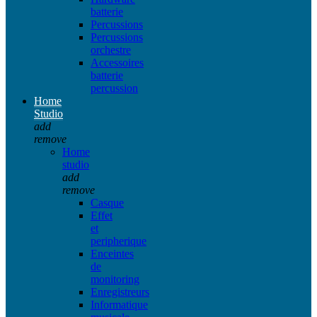
batterie
Percussions
Percussions
orchestre
Accessoires
batterie
percussion
Home
Studio
add
remove
Home
studio
add
remove
Casque
Effet
et
peripherique
Enceintes
de
monitoring
Enregistreurs
Informatique