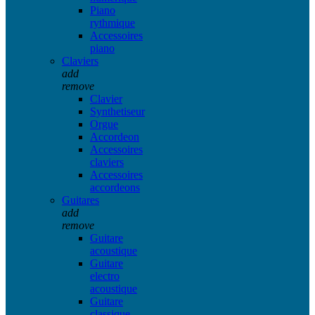
Piano
rythmique
Accessoires
piano
Claviers
add
remove
Clavier
Synthetiseur
Orgue
Accordeon
Accessoires
claviers
Accessoires
accordeons
Guitares
add
remove
Guitare
acoustique
Guitare
electro
acoustique
Guitare
classique