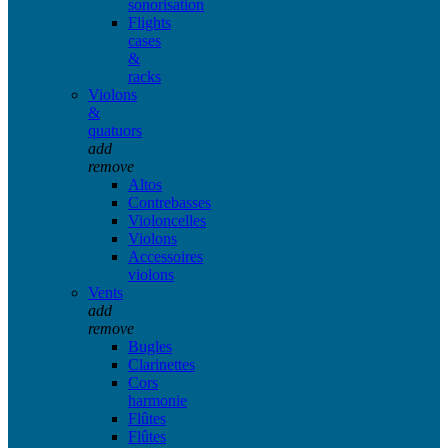
sonorisation
Flights
cases
&
racks
Violons
&
quatuors
add
remove
Altos
Contrebasses
Violoncelles
Violons
Accessoires
violons
Vents
add
remove
Bugles
Clarinettes
Cors
harmonie
Flûtes
Flûtes