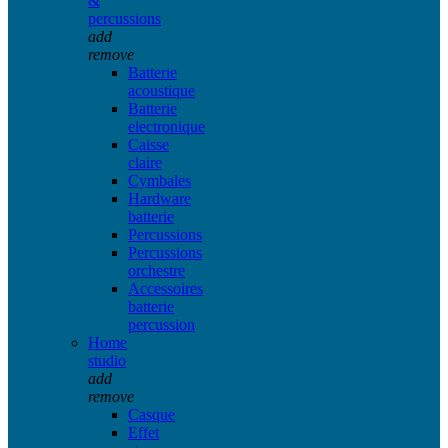
&
percussions
add
remove
Batterie
acoustique
Batterie
electronique
Caisse
claire
Cymbales
Hardware
batterie
Percussions
Percussions
orchestre
Accessoires
batterie
percussion
Home
studio
add
remove
Casque
Effet