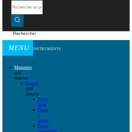
Rechercher
MENU
INSTRUMENTS
Magasins
add
remove
Pianos
add
remove
Piano
droit
Piano
à
queue
Piano
numerique