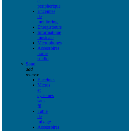
et
peripherique
Enceintes
de
monitoring
Enregistreurs
Informatique
musicale
Microphones
Accessoires
home
studio
Sono
add
remove
Enceintes
Micros
et
systemes
sans
fil
Table
de
mixage
Accessoires