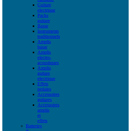
Guitare
electrique
Packs
guitare
Basse
Instruments
traditionnels
Amplis
basse
Amplis
electro-
acoustiques
Amplis
guitare
electrique
Effets
pedales
Accessoires
guitares
Accessoires
amplis
et
effets
Batteries