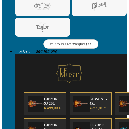
Voir toutes les marques (53)
add
remove
MUST
GIBSON
GIBSON J-
SJ-200
45
Anniversary
6 499,00 €
Anniversary
4 399,00 €
Limited
Limited
Edition
Edition
GIBSON
FENDER