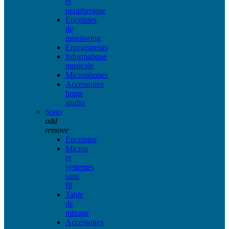
et
peripherique
Enceintes
de
monitoring
Enregistreurs
Informatique
musicale
Microphones
Accessoires
home
studio
Sono
add
remove
Enceintes
Micros
et
systemes
sans
fil
Table
de
mixage
Accessoires