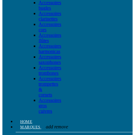
Accessoires
bugles
Accessoires
clarinettes
Accessoires
cors
Accessoires
flûtes
Accessoires
harmonicas
Accessoires
saxophones
Accessoires
trombones
Accessoires
trompettes
&
cornets
Accessoires
gros
cuivres
HOME
add
remove
MARQUES