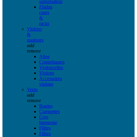
sonorisation
Flights
cases
&
racks
Violons
&
quatuors
add
remove
Altos
Contrebasses
Violoncelles
Violons
Accessoires
violons
Vents
add
remove
Bugles
Clarinettes
Cors
harmonie
Flûtes
Flûtes