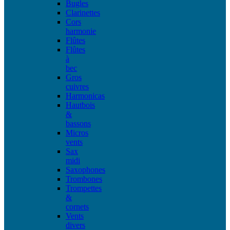
Bugles
Clarinettes
Cors
harmonie
Flûtes
Flûtes
à
bec
Gros
cuivres
Harmonicas
Hautbois
&
bassons
Micros
vents
Sax
midi
Saxophones
Trombones
Trompettes
&
cornets
Vents
divers