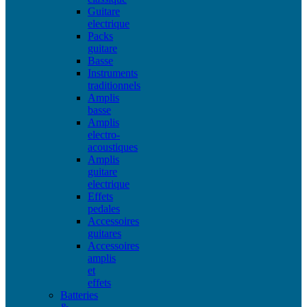
Guitare
electrique
Packs
guitare
Basse
Instruments
traditionnels
Amplis
basse
Amplis
electro-
acoustiques
Amplis
guitare
electrique
Effets
pedales
Accessoires
guitares
Accessoires
amplis
et
effets
Batteries