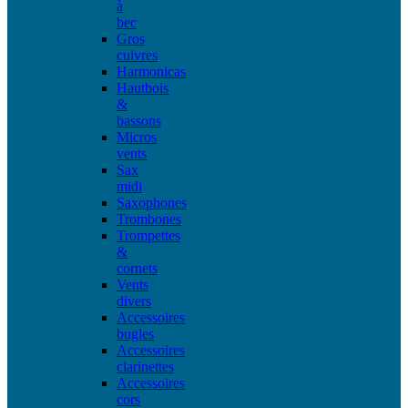
à
bec
Gros
cuivres
Harmonicas
Hautbois
&
bassons
Micros
vents
Sax
midi
Saxophones
Trombones
Trompettes
&
cornets
Vents
divers
Accessoires
bugles
Accessoires
clarinettes
Accessoires
cors