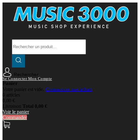
Rechercher
Se Connecter
Mon Compte
Panier
Votre panier est vide.
Commencer mes achats
0 articles
0,00 €
Livraison
Total
0,00 €
Voir le panier
Commander