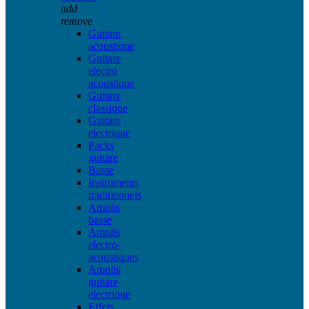
add
remove
Guitare
acoustique
Guitare
electro
acoustique
Guitare
classique
Guitare
electrique
Packs
guitare
Basse
Instruments
traditionnels
Amplis
basse
Amplis
electro-
acoustiques
Amplis
guitare
electrique
Effets