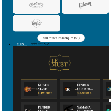
Voir toutes les marques (53)
add
remove
MUST
GIBSON
FENDER
SJ-200
CUSTOM
Anniversary
6 499,00 €
SHOP Strat 63'
4 520,00 €
Limited
NOS Sunburst
Edition
FENDER
YAMAHA