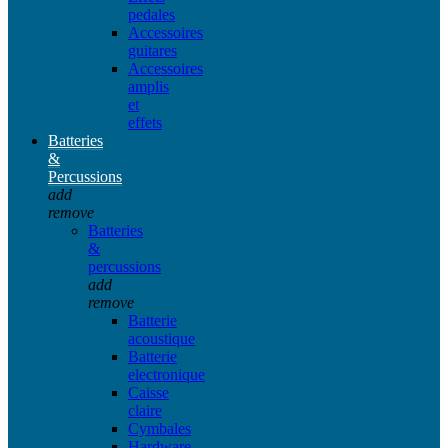
pedales
Accessoires
guitares
Accessoires
amplis
et
effets
Batteries
&
Percussions
add
remove
Batteries
&
percussions
add
remove
Batterie
acoustique
Batterie
electronique
Caisse
claire
Cymbales
Hardware