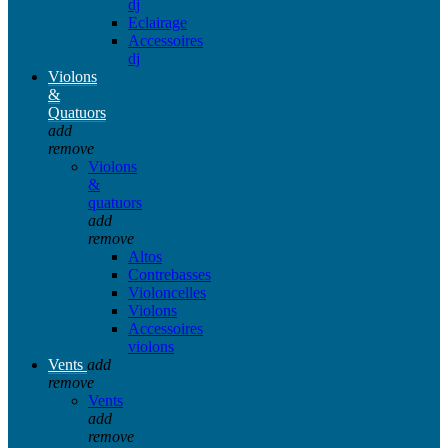
dj
Eclairage
Accessoires
dj
Violons
&
Quatuors
add
remove
Violons
&
quatuors
add
remove
Altos
Contrebasses
Violoncelles
Violons
Accessoires
violons
Vents
add
remove
Vents
add
remove