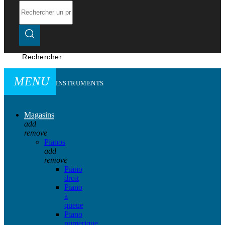
Rechercher
MENU
INSTRUMENTS
Magasins
add
remove
Pianos
add
remove
Piano
droit
Piano
à
queue
Piano
numerique