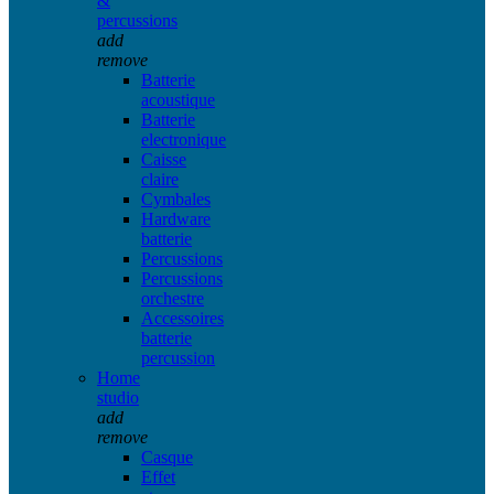
&
percussions
add
remove
Batterie
acoustique
Batterie
electronique
Caisse
claire
Cymbales
Hardware
batterie
Percussions
Percussions
orchestre
Accessoires
batterie
percussion
Home
studio
add
remove
Casque
Effet