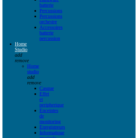
batterie
Percussions
Percussions
orchestre
Accessoires
batterie
percussion
Home
Studio
add
remove
Home
studio
add
remove
Casque
Effet
et
peripherique
Enceintes
de
monitoring
Enregistreurs
Informatique