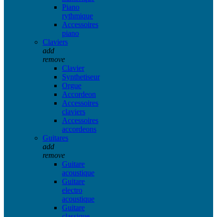
Piano
rythmique
Accessoires
piano
Claviers
add
remove
Clavier
Synthetiseur
Orgue
Accordeon
Accessoires
claviers
Accessoires
accordeons
Guitares
add
remove
Guitare
acoustique
Guitare
electro
acoustique
Guitare
classique