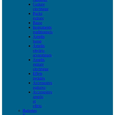
Guitare
electrique
Packs
guitare
Basse
Instruments
traditionnels
Amplis
basse
Amplis
electro-
acoustiques
Amplis
guitare
electrique
Effets
pedales
Accessoires
guitares
Accessoires
amplis
et
effets
Batteries