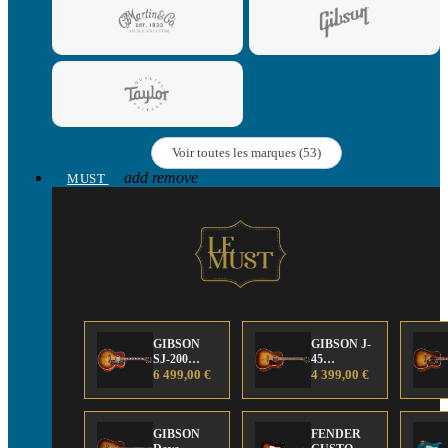
Voir toutes les marques (53)
add
remove
MUST
GIBSON
GIBSON J-
SJ-200
45
Anniversary
6 499,00 €
Anniversary
4 399,00 €
Limited
Limited
Edition
Edition
GIBSON
FENDER