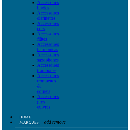
Accessoires
bugles
Accessoires
clarinettes
Accessoires
cors
Accessoires
flûtes
Accessoires
harmonicas
Accessoires
saxophones
Accessoires
trombones
Accessoires
trompettes
&
cornets
Accessoires
gros
cuivres
HOME
add
remove
MARQUES