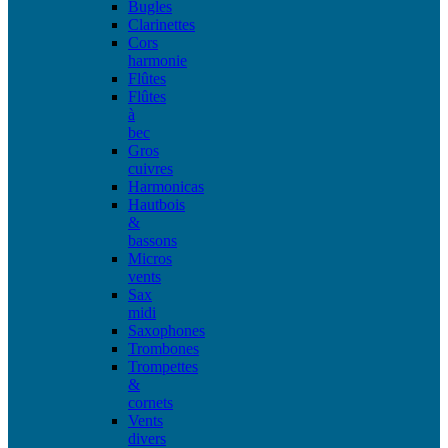
Bugles
Clarinettes
Cors
harmonie
Flûtes
Flûtes
à
bec
Gros
cuivres
Harmonicas
Hautbois
&
bassons
Micros
vents
Sax
midi
Saxophones
Trombones
Trompettes
&
cornets
Vents
divers