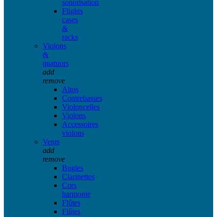
sonorisation
Flights
cases
&
racks
Violons
&
quatuors
add
remove
Altos
Contrebasses
Violoncelles
Violons
Accessoires
violons
Vents
add
remove
Bugles
Clarinettes
Cors
harmonie
Flûtes
Flûtes