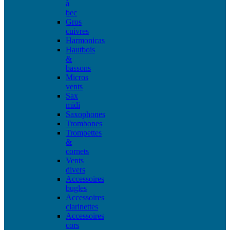
à
bec
Gros
cuivres
Harmonicas
Hautbois
&
bassons
Micros
vents
Sax
midi
Saxophones
Trombones
Trompettes
&
cornets
Vents
divers
Accessoires
bugles
Accessoires
clarinettes
Accessoires
cors