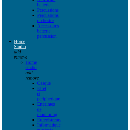
batterie
Percussions
Percussions
orchestre
Accessoires
batterie
percussion
Home
Studio
add
remove
Home
studio
add
remove
Casque
Effet
et
peripherique
Enceintes
de
monitoring
Enregistreurs
Informatique