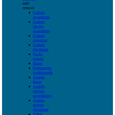
add
remove
Guitare
acoustique
Guitare
electro
acoustique
Guitare
classique
Guitare
electrique
Packs
guitare
Basse
Instruments
traditionnels
Amplis
basse
Amplis
electro-
acoustiques
Amplis
guitare
electrique
Effets