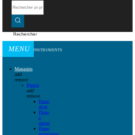
Rechercher
MENU
INSTRUMENTS
Magasins
add
remove
Pianos
add
remove
Piano
droit
Piano
à
queue
Piano
numerique