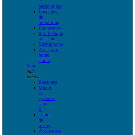
et
peripherique
Enceintes
de
monitoring
Enregistreurs
Informatique
musicale
Microphones
Accessoires
home
studio
Sono
add
remove
Enceintes
Micros
et
systemes
sans
fil
Table
de
mixage
Accessoires