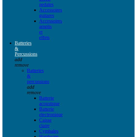
pedales
Accessoires
guitares
Accessoires
amplis
et
effets
Batteries
&
Percussions
add
remove
Batteries
&
percussions
add
remove
Batterie
acoustique
Batterie
electronique
Caisse
claire
Cymbales
Hardware