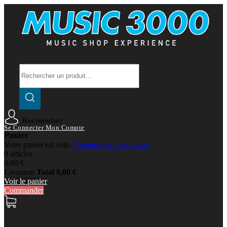
Rechercher
Se Connecter
Mon Compte
Panier
Votre panier est vide.
Commencer mes achats
0 articles
0,00 €
Livraison
Total
0,00 €
Voir le panier
Commander