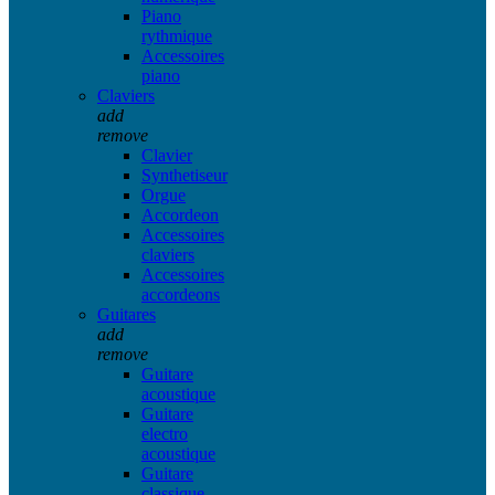
Piano
rythmique
Accessoires
piano
Claviers
add
remove
Clavier
Synthetiseur
Orgue
Accordeon
Accessoires
claviers
Accessoires
accordeons
Guitares
add
remove
Guitare
acoustique
Guitare
electro
acoustique
Guitare
classique