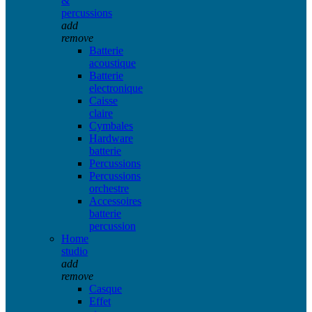
&
percussions
add
remove
Batterie
acoustique
Batterie
electronique
Caisse
claire
Cymbales
Hardware
batterie
Percussions
Percussions
orchestre
Accessoires
batterie
percussion
Home
studio
add
remove
Casque
Effet