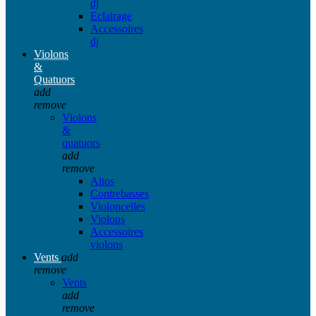
dj
Eclairage
Accessoires
dj
Violons
&
Quatuors
add
remove
Violons
&
quatuors
add
remove
Altos
Contrebasses
Violoncelles
Violons
Accessoires
violons
Vents
add
remove
Vents
add
remove