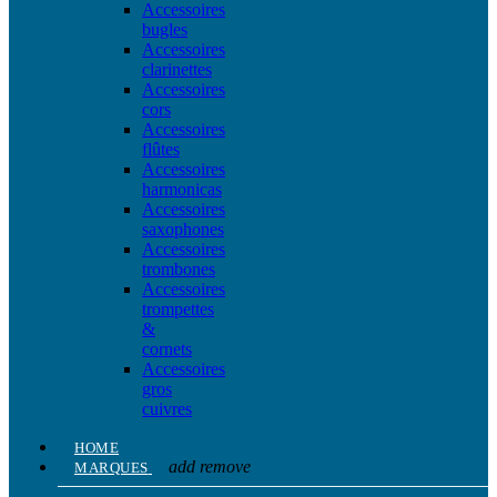
Accessoires
bugles
Accessoires
clarinettes
Accessoires
cors
Accessoires
flûtes
Accessoires
harmonicas
Accessoires
saxophones
Accessoires
trombones
Accessoires
trompettes
&
cornets
Accessoires
gros
cuivres
HOME
add
remove
MARQUES