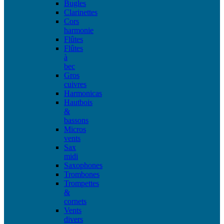
Bugles
Clarinettes
Cors
harmonie
Flûtes
Flûtes
à
bec
Gros
cuivres
Harmonicas
Hautbois
&
bassons
Micros
vents
Sax
midi
Saxophones
Trombones
Trompettes
&
cornets
Vents
divers