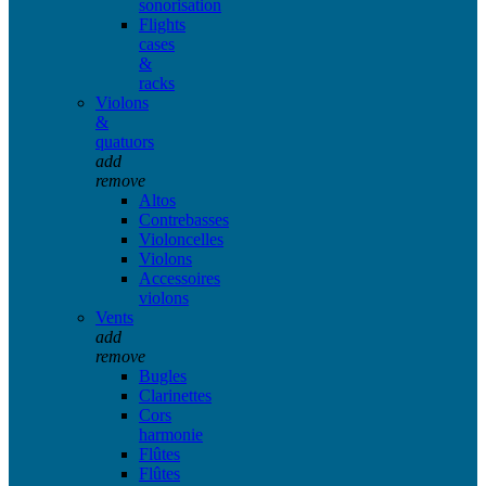
sonorisation
Flights
cases
&
racks
Violons
&
quatuors
add
remove
Altos
Contrebasses
Violoncelles
Violons
Accessoires
violons
Vents
add
remove
Bugles
Clarinettes
Cors
harmonie
Flûtes
Flûtes