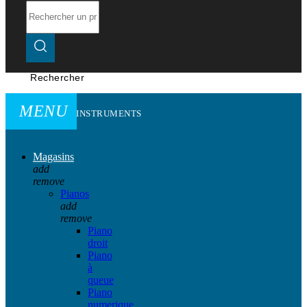
Rechercher
MENU
INSTRUMENTS
Magasins
add
remove
Pianos
add
remove
Piano
droit
Piano
à
queue
Piano
numerique