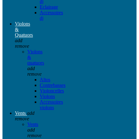
dj
Eclairage
Accessoires
dj
Violons
&
Quatuors
add
remove
Violons
&
quatuors
add
remove
Altos
Contrebasses
Violoncelles
Violons
Accessoires
violons
Vents
add
remove
Vents
add
remove