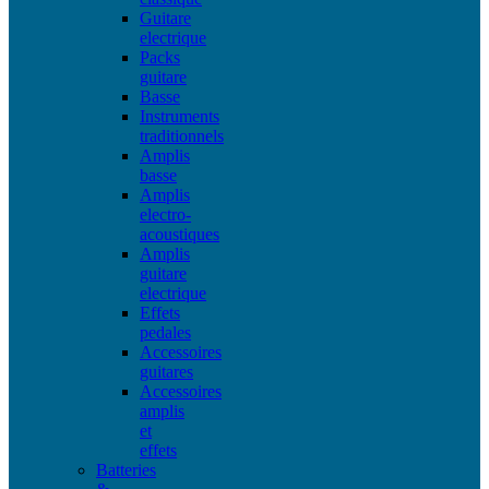
Guitare
electrique
Packs
guitare
Basse
Instruments
traditionnels
Amplis
basse
Amplis
electro-
acoustiques
Amplis
guitare
electrique
Effets
pedales
Accessoires
guitares
Accessoires
amplis
et
effets
Batteries