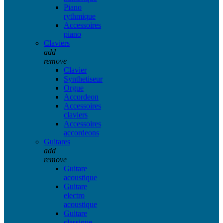
Piano
rythmique
Accessoires
piano
Claviers
add
remove
Clavier
Synthetiseur
Orgue
Accordeon
Accessoires
claviers
Accessoires
accordeons
Guitares
add
remove
Guitare
acoustique
Guitare
electro
acoustique
Guitare
classique