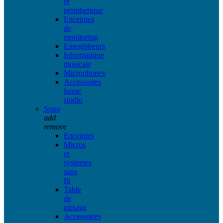
et
peripherique
Enceintes
de
monitoring
Enregistreurs
Informatique
musicale
Microphones
Accessoires
home
studio
Sono
add
remove
Enceintes
Micros
et
systemes
sans
fil
Table
de
mixage
Accessoires