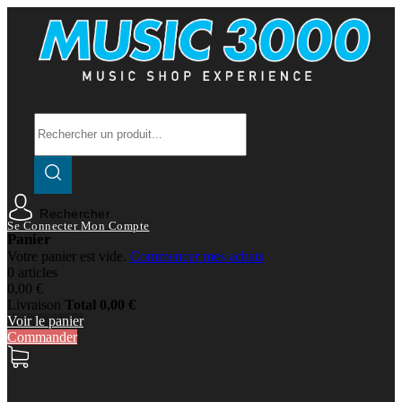
Rechercher
Se Connecter
Mon Compte
Panier
Votre panier est vide.
Commencer mes achats
0 articles
0,00 €
Livraison
Total
0,00 €
Voir le panier
Commander