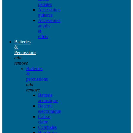
pedales
Accessoires
guitares
Accessoires
amplis
et
effets
Batteries
&
Percussions
add
remove
Batteries
&
percussions
add
remove
Batterie
acoustique
Batterie
electronique
Caisse
claire
Cymbales
Hardware