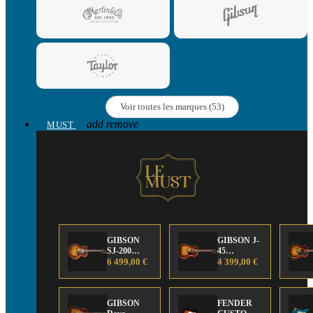
Voir toutes les marques (53)
add
remove
MUST
GIBSON
GIBSON J-
SJ-200
45
Anniversary
6 499,00 €
Anniversary
4 399,00 €
Limited
Limited
Edition
Edition
GIBSON
FENDER