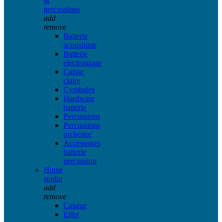
&
percussions
add
remove
Batterie
acoustique
Batterie
electronique
Caisse
claire
Cymbales
Hardware
batterie
Percussions
Percussions
orchestre
Accessoires
batterie
percussion
Home
studio
add
remove
Casque
Effet