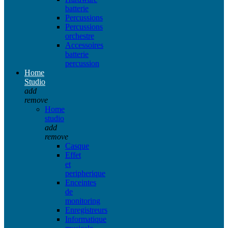
batterie
Percussions
Percussions
orchestre
Accessoires
batterie
percussion
Home
Studio
add
remove
Home
studio
add
remove
Casque
Effet
et
peripherique
Enceintes
de
monitoring
Enregistreurs
Informatique