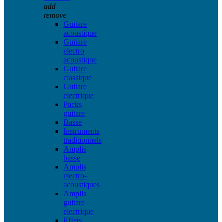
add
remove
Guitare
acoustique
Guitare
electro
acoustique
Guitare
classique
Guitare
electrique
Packs
guitare
Basse
Instruments
traditionnels
Amplis
basse
Amplis
electro-
acoustiques
Amplis
guitare
electrique
Effets