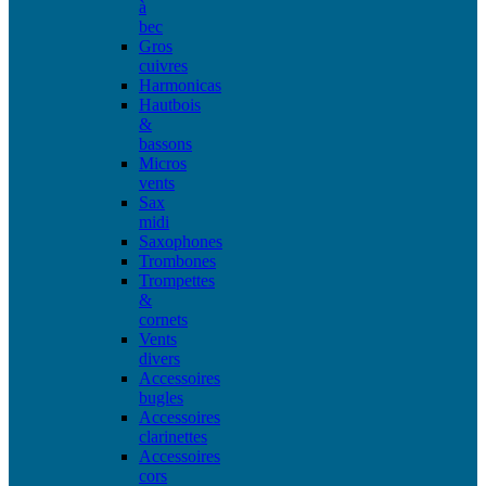
à
bec
Gros
cuivres
Harmonicas
Hautbois
&
bassons
Micros
vents
Sax
midi
Saxophones
Trombones
Trompettes
&
cornets
Vents
divers
Accessoires
bugles
Accessoires
clarinettes
Accessoires
cors