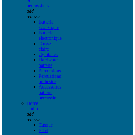
&
percussions
add
remove
Batterie
acoustique
Batterie
electronique
Caisse
claire
Cymbales
Hardware
batterie
Percussions
Percussions
orchestre
Accessoires
batterie
percussion
Home
studio
add
remove
Casque
Effet