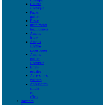
Guitare
electrique
Packs
guitare
Basse
Instruments
traditionnels
Amplis
basse
Amplis
electro-
acoustiques
Amplis
guitare
electrique
Effets
pedales
Accessoires
guitares
Accessoires
amplis
et
effets
Batteries