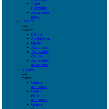
Piano
rythmique
Accessoires
piano
Claviers
add
remove
Clavier
Synthetiseur
Orgue
Accordeon
Accessoires
claviers
Accessoires
accordeons
Guitares
add
remove
Guitare
acoustique
Guitare
electro
acoustique
Guitare
classique