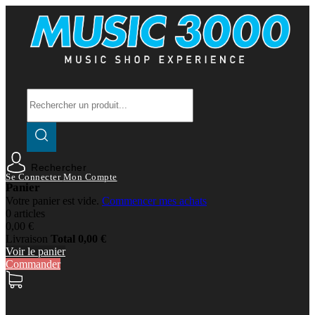
Rechercher
Se Connecter
Mon Compte
Panier
Votre panier est vide.
Commencer mes achats
0 articles
0,00 €
Livraison
Total
0,00 €
Voir le panier
Commander