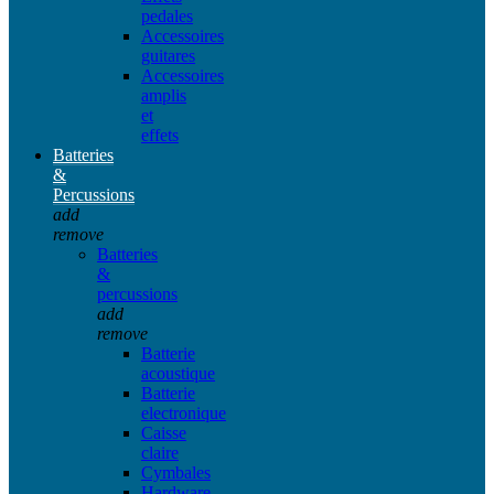
pedales
Accessoires
guitares
Accessoires
amplis
et
effets
Batteries
&
Percussions
add
remove
Batteries
&
percussions
add
remove
Batterie
acoustique
Batterie
electronique
Caisse
claire
Cymbales
Hardware