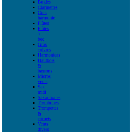
Bugles
Clarinettes
Cors
harmonie
Flûtes
Flûtes
à
bec
Gros
cuivres
Harmonicas
Hautbois
&
bassons
Micros
vents
Sax
midi
Saxophones
Trombones
Trompettes
&
cornets
Vents
divers