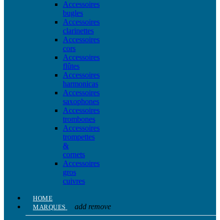
Accessoires
bugles
Accessoires
clarinettes
Accessoires
cors
Accessoires
flûtes
Accessoires
harmonicas
Accessoires
saxophones
Accessoires
trombones
Accessoires
trompettes
&
cornets
Accessoires
gros
cuivres
HOME
add
remove
MARQUES