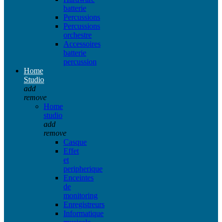
batterie
Percussions
Percussions
orchestre
Accessoires
batterie
percussion
Home
Studio
add
remove
Home
studio
add
remove
Casque
Effet
et
peripherique
Enceintes
de
monitoring
Enregistreurs
Informatique