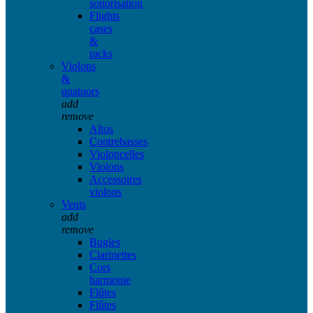
sonorisation
Flights
cases
&
racks
Violons
&
quatuors
add
remove
Altos
Contrebasses
Violoncelles
Violons
Accessoires
violons
Vents
add
remove
Bugles
Clarinettes
Cors
harmonie
Flûtes
Flûtes