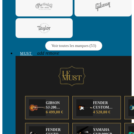
Voir toutes les marques (53)
add
remove
MUST
GIBSON
FENDER
SJ-200
CUSTOM
Anniversary
6 499,00 €
SHOP Strat 63'
4 520,00 €
Limited
NOS Sunburst
Edition
FENDER
YAMAHA