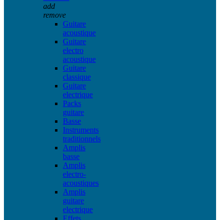
add
remove
Guitare
acoustique
Guitare
electro
acoustique
Guitare
classique
Guitare
electrique
Packs
guitare
Basse
Instruments
traditionnels
Amplis
basse
Amplis
electro-
acoustiques
Amplis
guitare
electrique
Effets