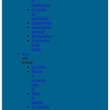
et
peripherique
Enceintes
de
monitoring
Enregistreurs
Informatique
musicale
Microphones
Accessoires
home
studio
Sono
add
remove
Enceintes
Micros
et
systemes
sans
fil
Table
de
mixage
Accessoires