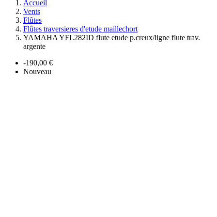
Accueil
Vents
Flûtes
Flûtes traversieres d'etude maillechort
YAMAHA YFL282ID flute etude p.creux/ligne flute trav.
argente
-190,00 €
Nouveau