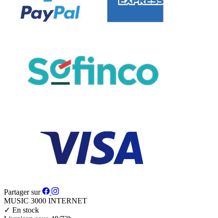
Partager sur
MUSIC 3000
INTERNET
✓
En stock