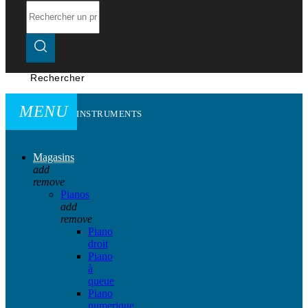
Rechercher
MENU
INSTRUMENTS
Magasins
add
remove
Pianos
add
remove
Piano
droit
Piano
à
queue
Piano
numerique