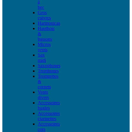
à
bec
Gros
cuivres
Harmonicas
Hautbois
&
bassons
Micros
vents
Sax
midi
Saxophones
Trombones
Trompettes
&
cornets
Vents
divers
Accessoires
bugles
Accessoires
clarinettes
Accessoires
cors