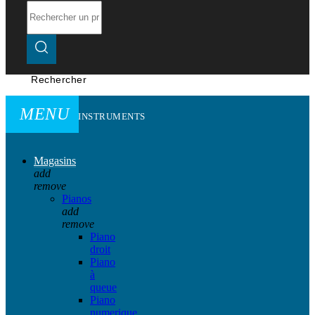
Rechercher
MENU
INSTRUMENTS
Magasins
add
remove
Pianos
add
remove
Piano
droit
Piano
à
queue
Piano
numerique