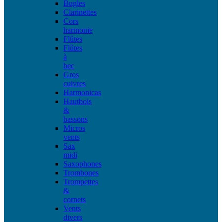
Bugles
Clarinettes
Cors
harmonie
Flûtes
Flûtes
à
bec
Gros
cuivres
Harmonicas
Hautbois
&
bassons
Micros
vents
Sax
midi
Saxophones
Trombones
Trompettes
&
cornets
Vents
divers