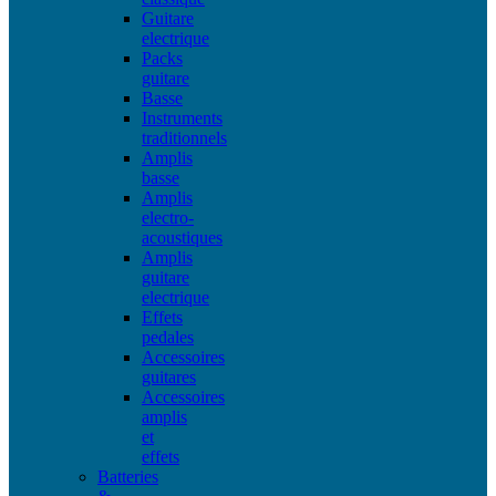
Guitare
electrique
Packs
guitare
Basse
Instruments
traditionnels
Amplis
basse
Amplis
electro-
acoustiques
Amplis
guitare
electrique
Effets
pedales
Accessoires
guitares
Accessoires
amplis
et
effets
Batteries