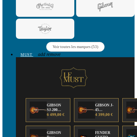
Voir toutes les marques (53)
add
remove
MUST
GIBSON
GIBSON J-
SJ-200
45
Anniversary
6 499,00 €
Anniversary
4 399,00 €
Limited
Limited
Edition
Edition
GIBSON
FENDER