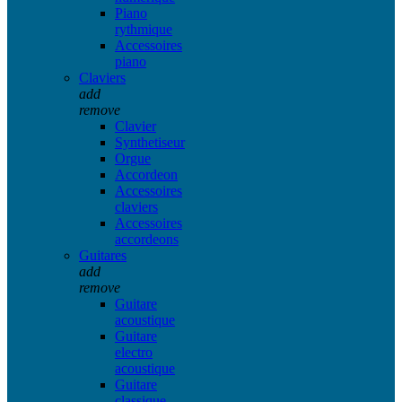
Piano
rythmique
Accessoires
piano
Claviers
add
remove
Clavier
Synthetiseur
Orgue
Accordeon
Accessoires
claviers
Accessoires
accordeons
Guitares
add
remove
Guitare
acoustique
Guitare
electro
acoustique
Guitare
classique