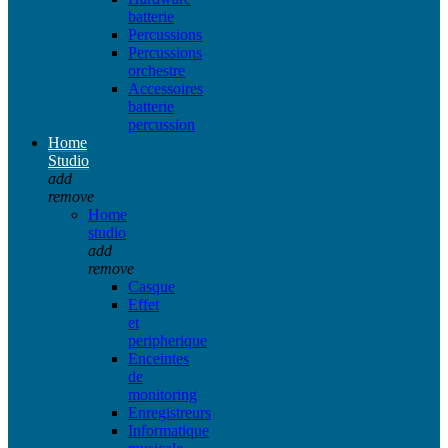
batterie
Percussions
Percussions
orchestre
Accessoires
batterie
percussion
Home
Studio
add
remove
Home
studio
add
remove
Casque
Effet
et
peripherique
Enceintes
de
monitoring
Enregistreurs
Informatique