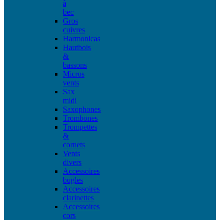
à
bec
Gros
cuivres
Harmonicas
Hautbois
&
bassons
Micros
vents
Sax
midi
Saxophones
Trombones
Trompettes
&
cornets
Vents
divers
Accessoires
bugles
Accessoires
clarinettes
Accessoires
cors