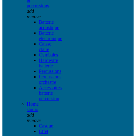
&
percussions
add
remove
Batterie
acoustique
Batterie
electronique
Caisse
claire
Cymbales
Hardware
batterie
Percussions
Percussions
orchestre
Accessoires
batterie
percussion
Home
studio
add
remove
Casque
Effet