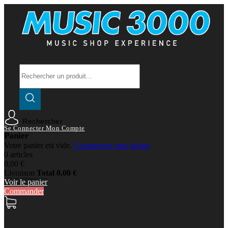
Rechercher
Se Connecter
Mon Compte
Panier
Votre panier est vide.
Commencer mes achats
0 articles
0,00 €
Livraison
Total
0,00 €
Voir le panier
Commander