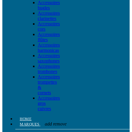
Accessoires
bugles
Accessoires
clarinettes
Accessoires
cors
Accessoires
flûtes
Accessoires
harmonicas
Accessoires
saxophones
Accessoires
trombones
Accessoires
trompettes
&
cornets
Accessoires
gros
cuivres
HOME
add
remove
MARQUES