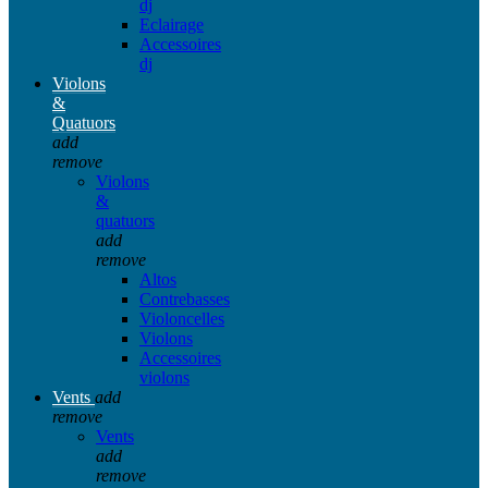
dj
Eclairage
Accessoires
dj
Violons
&
Quatuors
add
remove
Violons
&
quatuors
add
remove
Altos
Contrebasses
Violoncelles
Violons
Accessoires
violons
Vents
add
remove
Vents
add
remove