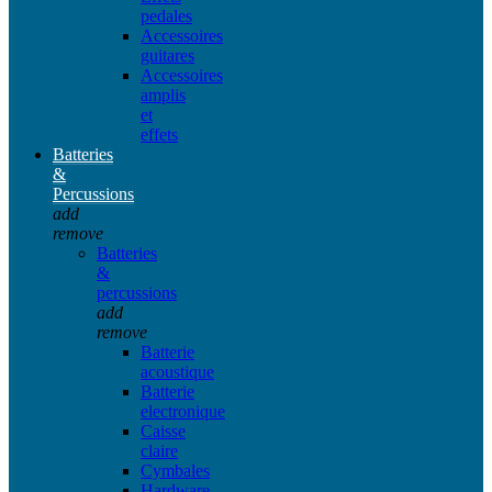
pedales
Accessoires
guitares
Accessoires
amplis
et
effets
Batteries
&
Percussions
add
remove
Batteries
&
percussions
add
remove
Batterie
acoustique
Batterie
electronique
Caisse
claire
Cymbales
Hardware