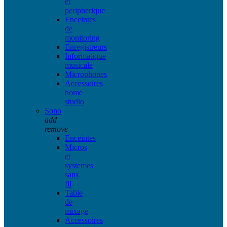
et
peripherique
Enceintes
de
monitoring
Enregistreurs
Informatique
musicale
Microphones
Accessoires
home
studio
Sono
add
remove
Enceintes
Micros
et
systemes
sans
fil
Table
de
mixage
Accessoires