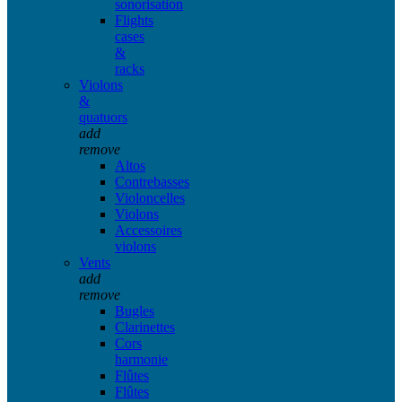
sonorisation
Flights
cases
&
racks
Violons
&
quatuors
add
remove
Altos
Contrebasses
Violoncelles
Violons
Accessoires
violons
Vents
add
remove
Bugles
Clarinettes
Cors
harmonie
Flûtes
Flûtes