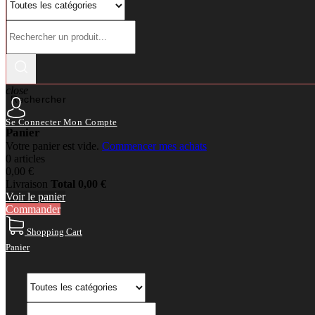
close
Rechercher
Se Connecter
Mon Compte
Panier
Votre panier est vide.
Commencer mes achats
0 articles
0,00 €
Livraison
Total
0,00 €
Voir le panier
Commander
Shopping Cart
Panier