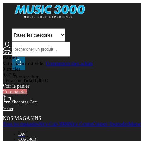
Se Connecter
Mon Compte
Panier
Votre panier est vide.
Commencer mes achats
0 articles
0,00 €
Rechercher
Livraison
Total
0,00 €
Voir le panier
Commander
Shopping Cart
Panier
NOS MAGASINS
Tous les magasins
Nice Cap 3000
Nice Centre
Cannes Tourrades
Marsei
SAV
CONTACT