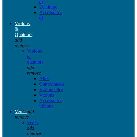
dj
Eclairage
Accessoires
dj
Violons
&
Quatuors
add
remove
Violons
&
quatuors
add
remove
Altos
Contrebasses
Violoncelles
Violons
Accessoires
violons
Vents
add
remove
Vents
add
remove