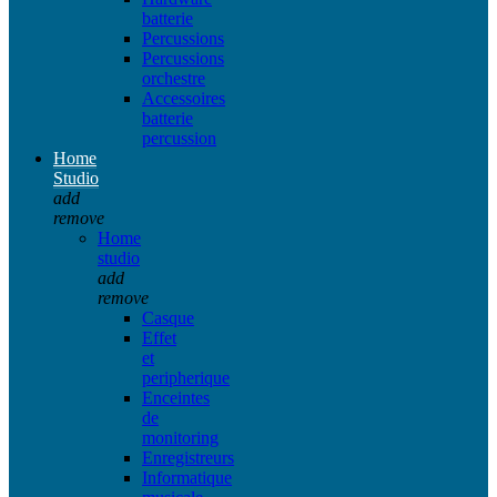
batterie
Percussions
Percussions
orchestre
Accessoires
batterie
percussion
Home
Studio
add
remove
Home
studio
add
remove
Casque
Effet
et
peripherique
Enceintes
de
monitoring
Enregistreurs
Informatique