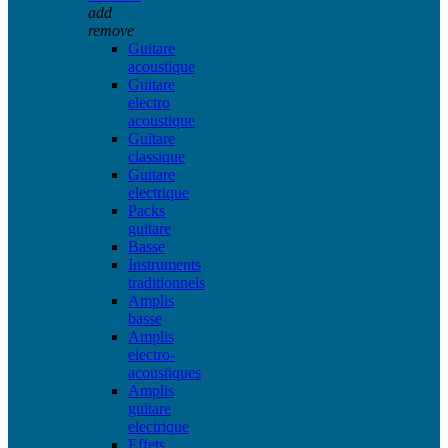
add
remove
Guitare
acoustique
Guitare
electro
acoustique
Guitare
classique
Guitare
electrique
Packs
guitare
Basse
Instruments
traditionnels
Amplis
basse
Amplis
electro-
acoustiques
Amplis
guitare
electrique
Effets