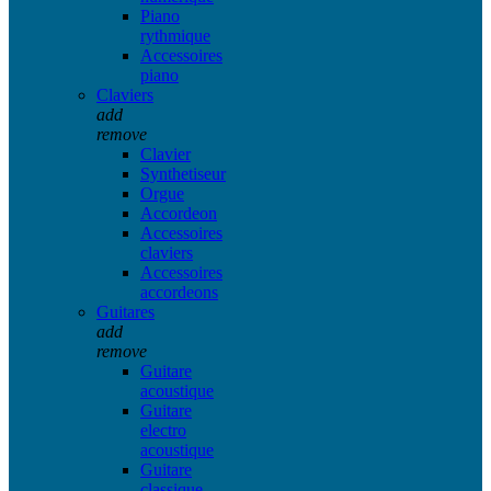
Piano
rythmique
Accessoires
piano
Claviers
add
remove
Clavier
Synthetiseur
Orgue
Accordeon
Accessoires
claviers
Accessoires
accordeons
Guitares
add
remove
Guitare
acoustique
Guitare
electro
acoustique
Guitare
classique