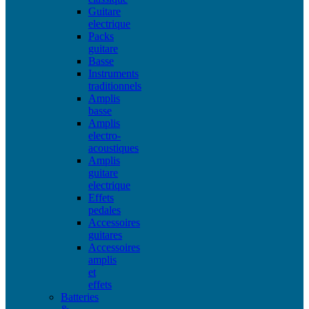
Guitare
electrique
Packs
guitare
Basse
Instruments
traditionnels
Amplis
basse
Amplis
electro-
acoustiques
Amplis
guitare
electrique
Effets
pedales
Accessoires
guitares
Accessoires
amplis
et
effets
Batteries