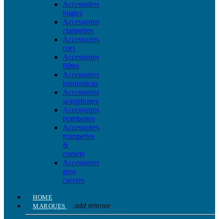
Accessoires
bugles
Accessoires
clarinettes
Accessoires
cors
Accessoires
flûtes
Accessoires
harmonicas
Accessoires
saxophones
Accessoires
trombones
Accessoires
trompettes
&
cornets
Accessoires
gros
cuivres
HOME
add
remove
MARQUES