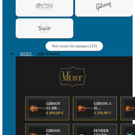
Voir toutes les marques (53)
add
remove
MUST
GIBSON
GIBSON J-
SJ-200
45
Anniversary
6 499,00 €
Anniversary
4 399,00 €
Limited
Limited
Edition
Edition
GIBSON
FENDER