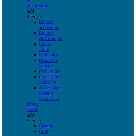
&
percussions
add
remove
Batterie
acoustique
Batterie
electronique
Caisse
claire
Cymbales
Hardware
batterie
Percussions
Percussions
orchestre
Accessoires
batterie
percussion
Home
studio
add
remove
Casque
Effet