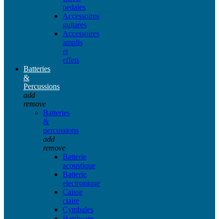
pedales
Accessoires
guitares
Accessoires
amplis
et
effets
Batteries
&
Percussions
add
remove
Batteries
&
percussions
add
remove
Batterie
acoustique
Batterie
electronique
Caisse
claire
Cymbales
Hardware