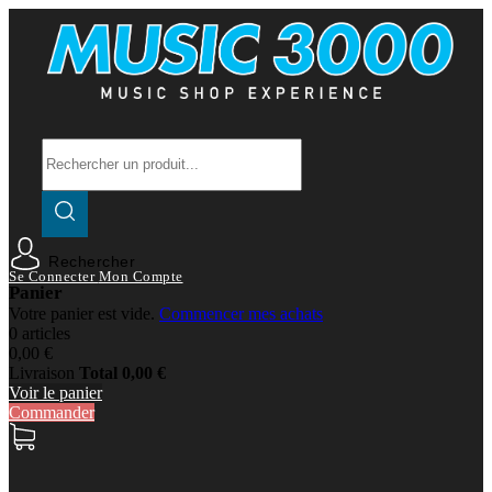
Rechercher
Se Connecter
Mon Compte
Panier
Votre panier est vide.
Commencer mes achats
0 articles
0,00 €
Livraison
Total
0,00 €
Voir le panier
Commander