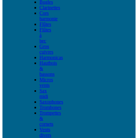
Bugles
Clarinettes
Cors
harmonie
Flûtes
Flûtes
à
bec
Gros
cuivres
Harmonicas
Hautbois
&
bassons
Micros
vents
Sax
midi
Saxophones
Trombones
Trompettes
&
cornets
Vents
divers