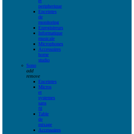
et
peripherique
Enceintes
de
monitoring
Enregistreurs
Informatique
musicale
Microphones
Accessoires
home
studio
Sono
add
remove
Enceintes
Micros
et
systemes
sans
fil
Table
de
mixage
Accessoires