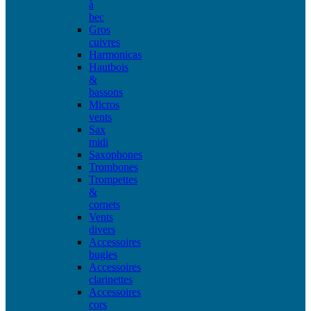
à
bec
Gros
cuivres
Harmonicas
Hautbois
&
bassons
Micros
vents
Sax
midi
Saxophones
Trombones
Trompettes
&
cornets
Vents
divers
Accessoires
bugles
Accessoires
clarinettes
Accessoires
cors