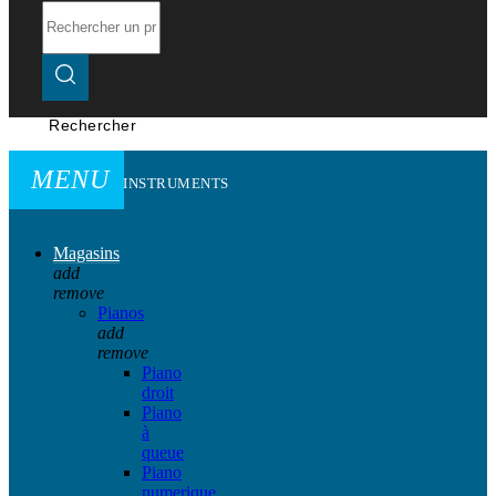
Rechercher
MENU
INSTRUMENTS
Magasins
add
remove
Pianos
add
remove
Piano
droit
Piano
à
queue
Piano
numerique