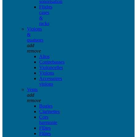
sonorisation
Flights
cases
&
racks
Violons
&
quatuors
add
remove
Altos
Contrebasses
Violoncelles
Violons
Accessoires
violons
Vents
add
remove
Bugles
Clarinettes
Cors
harmonie
Flûtes
Flûtes