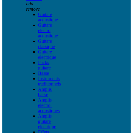
add
remove
Guitare
acoustique
Guitare
electro
acoustique
Guitare
classique
Guitare
electrique
Packs
guitare
Basse
Instruments
traditionnels
Amplis
basse
Amplis
electro-
acoustiques
Amplis
guitare
electrique
Effets