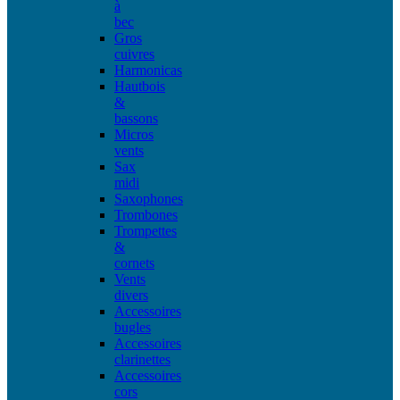
à
bec
Gros
cuivres
Harmonicas
Hautbois
&
bassons
Micros
vents
Sax
midi
Saxophones
Trombones
Trompettes
&
cornets
Vents
divers
Accessoires
bugles
Accessoires
clarinettes
Accessoires
cors