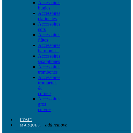
Accessoires
bugles
Accessoires
clarinettes
Accessoires
cors
Accessoires
flûtes
Accessoires
harmonicas
Accessoires
saxophones
Accessoires
trombones
Accessoires
trompettes
&
cornets
Accessoires
gros
cuivres
HOME
add
remove
MARQUES