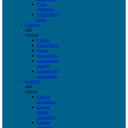
Piano
rythmique
Accessoires
piano
Claviers
add
remove
Clavier
Synthetiseur
Orgue
Accordeon
Accessoires
claviers
Accessoires
accordeons
Guitares
add
remove
Guitare
acoustique
Guitare
electro
acoustique
Guitare
classique