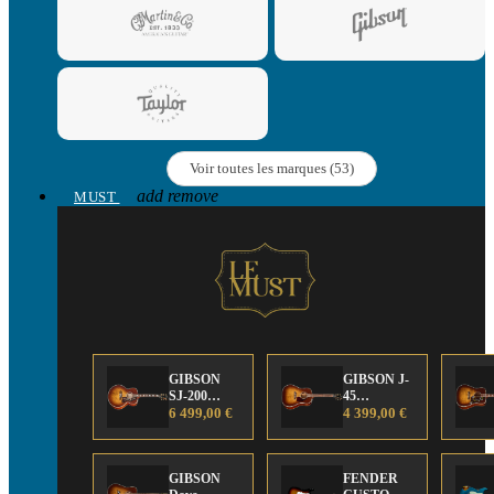
Voir toutes les marques (53)
add
remove
MUST
GIBSON
GIBSON J-
SJ-200
45
Anniversary
6 499,00 €
Anniversary
4 399,00 €
Limited
Limited
Edition
Edition
GIBSON
FENDER