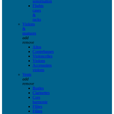
sonorisation
Flights
cases
&
racks
Violons
&
quatuors
add
remove
Altos
Contrebasses
Violoncelles
Violons
Accessoires
violons
Vents
add
remove
Bugles
Clarinettes
Cors
harmonie
Flûtes
Flûtes