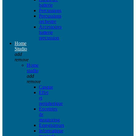
batterie
Percussions
Percussions
orchestre
Accessoires
batterie
percussion
Home
Studio
add
remove
Home
studio
add
remove
Casque
Effet
et
peripherique
Enceintes
de
monitoring
Enregistreurs
Informatique