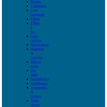
Bugles
Clarinettes
Cors
harmonie
Flûtes
Flûtes
à
bec
Gros
cuivres
Harmonicas
Hautbois
&
bassons
Micros
vents
Sax
midi
Saxophones
Trombones
Trompettes
&
cornets
Vents
divers