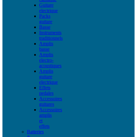
Guitare
electrique
Packs
guitare
Basse
Instruments
traditionnels
Amplis
basse
Amplis
electro-
acoustiques
Amplis
guitare
electrique
Effets
pedales
Accessoires
guitares
Accessoires
amplis
et
effets
Batteries