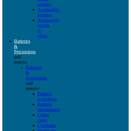
pedales
Accessoires
guitares
Accessoires
amplis
et
effets
Batteries
&
Percussions
add
remove
Batteries
&
percussions
add
remove
Batterie
acoustique
Batterie
electronique
Caisse
claire
Cymbales
Hardware