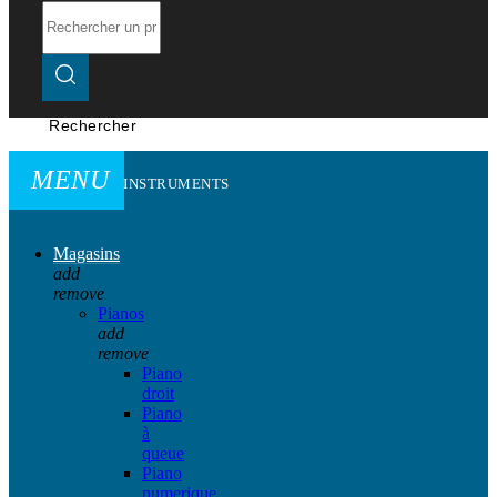
Rechercher
MENU
INSTRUMENTS
Magasins
add
remove
Pianos
add
remove
Piano
droit
Piano
à
queue
Piano
numerique