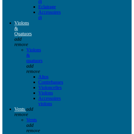
dj
Eclairage
Accessoires
dj
Violons
&
Quatuors
add
remove
Violons
&
quatuors
add
remove
Altos
Contrebasses
Violoncelles
Violons
Accessoires
violons
Vents
add
remove
Vents
add
remove