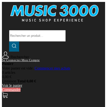
Rechercher
Se Connecter
Mon Compte
Panier
Votre panier est vide.
Commencer mes achats
0 articles
0,00 €
Livraison
Total
0,00 €
Voir le panier
Commander