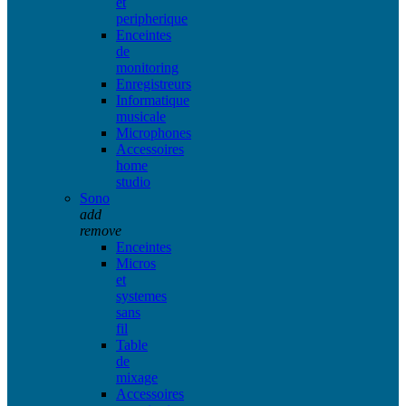
et
peripherique
Enceintes
de
monitoring
Enregistreurs
Informatique
musicale
Microphones
Accessoires
home
studio
Sono
add
remove
Enceintes
Micros
et
systemes
sans
fil
Table
de
mixage
Accessoires