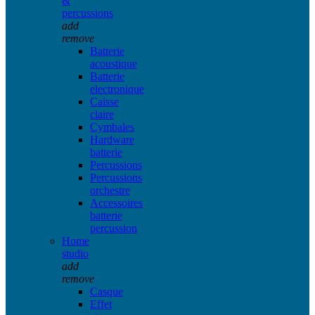
&
percussions
add
remove
Batterie
acoustique
Batterie
electronique
Caisse
claire
Cymbales
Hardware
batterie
Percussions
Percussions
orchestre
Accessoires
batterie
percussion
Home
studio
add
remove
Casque
Effet