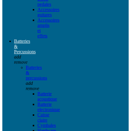
pedales
Accessoires
guitares
Accessoires
amplis
et
effets
Batteries
&
Percussions
add
remove
Batteries
&
percussions
add
remove
Batterie
acoustique
Batterie
electronique
Caisse
claire
Cymbales
Hardware