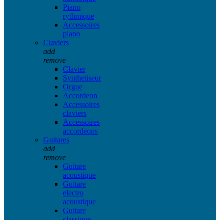
Piano
rythmique
Accessoires
piano
Claviers
add
remove
Clavier
Synthetiseur
Orgue
Accordeon
Accessoires
claviers
Accessoires
accordeons
Guitares
add
remove
Guitare
acoustique
Guitare
electro
acoustique
Guitare
classique