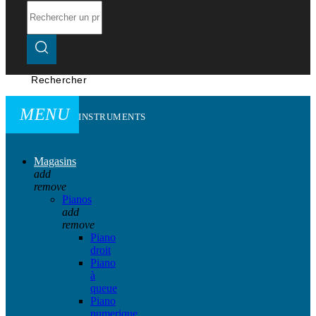
Rechercher
MENU
INSTRUMENTS
Magasins
add
remove
Pianos
add
remove
Piano
droit
Piano
à
queue
Piano
numerique