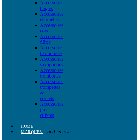
Accessoires
bugles
Accessoires
clarinettes
Accessoires
cors
Accessoires
flûtes
Accessoires
harmonicas
Accessoires
saxophones
Accessoires
trombones
Accessoires
trompettes
&
cornets
Accessoires
gros
cuivres
HOME
add
remove
MARQUES