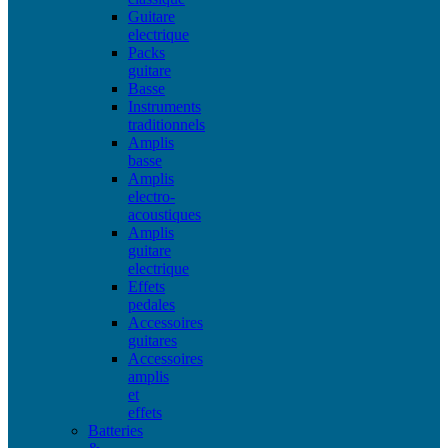
Guitare
electrique
Packs
guitare
Basse
Instruments
traditionnels
Amplis
basse
Amplis
electro-
acoustiques
Amplis
guitare
electrique
Effets
pedales
Accessoires
guitares
Accessoires
amplis
et
effets
Batteries