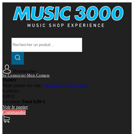
Rechercher
Se Connecter
Mon Compte
Panier
Votre panier est vide.
Commencer mes achats
0 articles
0,00 €
Livraison
Total
0,00 €
Voir le panier
Commander