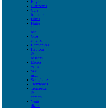
Bugles
Clarinettes
Cors
harmonie
Flûtes
Flûtes
à
bec
Gros
cuivres
Harmonicas
Hautbois
&
bassons
Micros
vents
Sax
midi
Saxophones
Trombones
Trompettes
&
cornets
Vents
divers