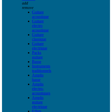
add
remove
Guitare
acoustique
Guitare
electro
acoustique
Guitare
classique
Guitare
electrique
Packs
guitare
Basse
Instruments
traditionnels
Amplis
basse
Amplis
electro-
acoustiques
Amplis
guitare
electrique
Effets