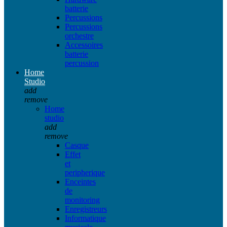
batterie
Percussions
Percussions
orchestre
Accessoires
batterie
percussion
Home
Studio
add
remove
Home
studio
add
remove
Casque
Effet
et
peripherique
Enceintes
de
monitoring
Enregistreurs
Informatique