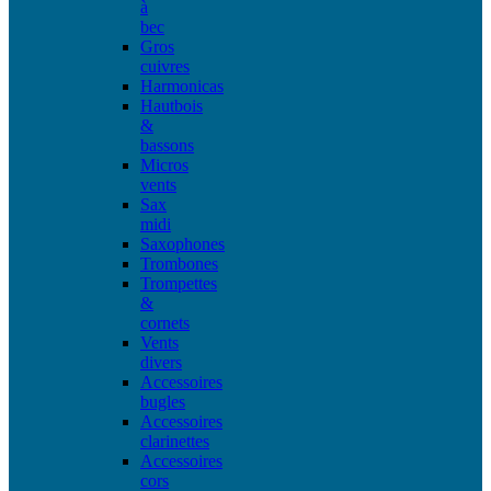
à
bec
Gros
cuivres
Harmonicas
Hautbois
&
bassons
Micros
vents
Sax
midi
Saxophones
Trombones
Trompettes
&
cornets
Vents
divers
Accessoires
bugles
Accessoires
clarinettes
Accessoires
cors