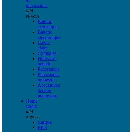
&
percussions
add
remove
Batterie
acoustique
Batterie
electronique
Caisse
claire
Cymbales
Hardware
batterie
Percussions
Percussions
orchestre
Accessoires
batterie
percussion
Home
studio
add
remove
Casque
Effet