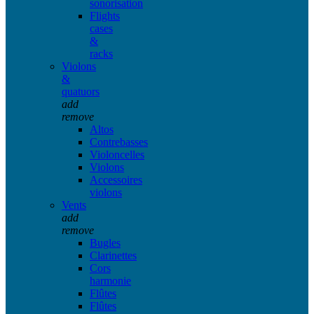
sonorisation
Flights
cases
&
racks
Violons
&
quatuors
add
remove
Altos
Contrebasses
Violoncelles
Violons
Accessoires
violons
Vents
add
remove
Bugles
Clarinettes
Cors
harmonie
Flûtes
Flûtes