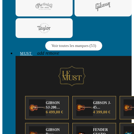
Voir toutes les marques (53)
add
remove
MUST
GIBSON
GIBSON J-
SJ-200
45
Anniversary
6 499,00 €
Anniversary
4 399,00 €
Limited
Limited
Edition
Edition
GIBSON
FENDER