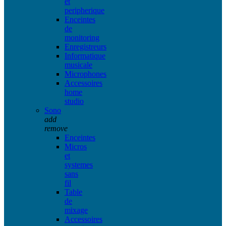
et
peripherique
Enceintes
de
monitoring
Enregistreurs
Informatique
musicale
Microphones
Accessoires
home
studio
Sono
add
remove
Enceintes
Micros
et
systemes
sans
fil
Table
de
mixage
Accessoires