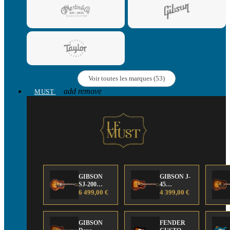
Voir toutes les marques (53)
add
remove
MUST
GIBSON
GIBSON J-
SJ-200
45
Anniversary
6 499,00 €
Anniversary
4 399,00 €
Limited
Limited
Edition
Edition
GIBSON
FENDER