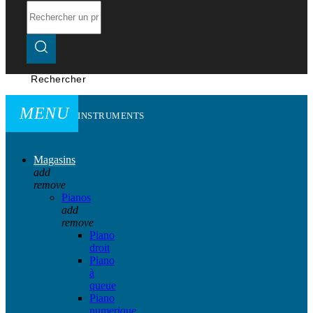
Rechercher
MENU
INSTRUMENTS
Magasins
add
remove
Pianos
add
remove
Piano
droit
Piano
à
queue
Piano
numerique