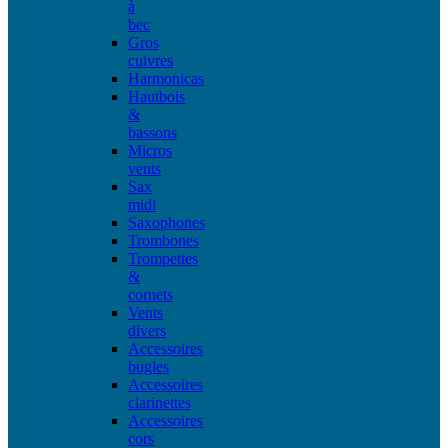
à
bec
Gros
cuivres
Harmonicas
Hautbois
&
bassons
Micros
vents
Sax
midi
Saxophones
Trombones
Trompettes
&
cornets
Vents
divers
Accessoires
bugles
Accessoires
clarinettes
Accessoires
cors