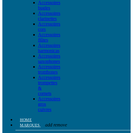
Accessoires
bugles
Accessoires
clarinettes
Accessoires
cors
Accessoires
flûtes
Accessoires
harmonicas
Accessoires
saxophones
Accessoires
trombones
Accessoires
trompettes
&
cornets
Accessoires
gros
cuivres
HOME
add
remove
MARQUES