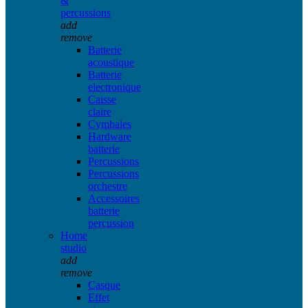
&
percussions
add
remove
Batterie
acoustique
Batterie
electronique
Caisse
claire
Cymbales
Hardware
batterie
Percussions
Percussions
orchestre
Accessoires
batterie
percussion
Home
studio
add
remove
Casque
Effet