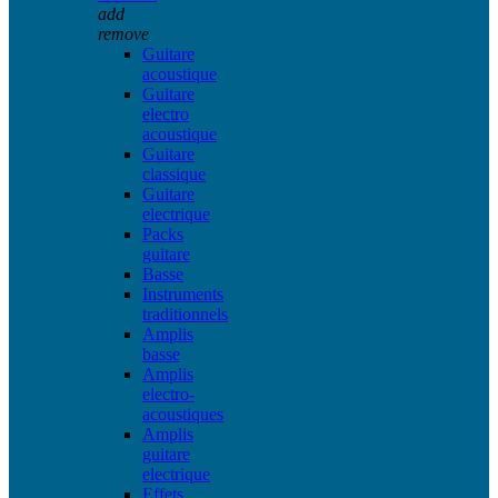
add
remove
Guitare
acoustique
Guitare
electro
acoustique
Guitare
classique
Guitare
electrique
Packs
guitare
Basse
Instruments
traditionnels
Amplis
basse
Amplis
electro-
acoustiques
Amplis
guitare
electrique
Effets