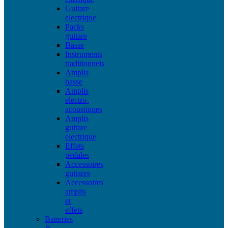
Guitare
electrique
Packs
guitare
Basse
Instruments
traditionnels
Amplis
basse
Amplis
electro-
acoustiques
Amplis
guitare
electrique
Effets
pedales
Accessoires
guitares
Accessoires
amplis
et
effets
Batteries