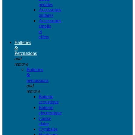
pedales
Accessoires
guitares
Accessoires
amplis
et
effets
Batteries
&
Percussions
add
remove
Batteries
&
percussions
add
remove
Batterie
acoustique
Batterie
electronique
Caisse
claire
Cymbales
Hardware