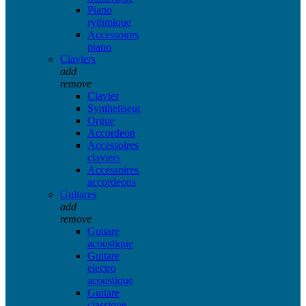
Piano
rythmique
Accessoires
piano
Claviers
add
remove
Clavier
Synthetiseur
Orgue
Accordeon
Accessoires
claviers
Accessoires
accordeons
Guitares
add
remove
Guitare
acoustique
Guitare
electro
acoustique
Guitare
classique