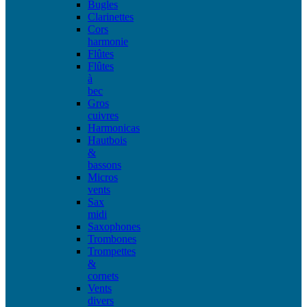
Bugles
Clarinettes
Cors
harmonie
Flûtes
Flûtes
à
bec
Gros
cuivres
Harmonicas
Hautbois
&
bassons
Micros
vents
Sax
midi
Saxophones
Trombones
Trompettes
&
cornets
Vents
divers