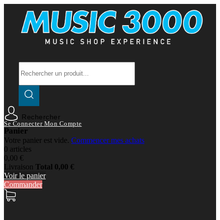
Rechercher
Se Connecter
Mon Compte
Panier
Votre panier est vide.
Commencer mes achats
0 articles
0,00 €
Livraison
Total
0,00 €
Voir le panier
Commander