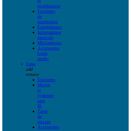
et
peripherique
Enceintes
de
monitoring
Enregistreurs
Informatique
musicale
Microphones
Accessoires
home
studio
Sono
add
remove
Enceintes
Micros
et
systemes
sans
fil
Table
de
mixage
Accessoires