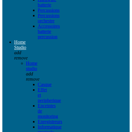
batterie
Percussions
Percussions
orchestre
Accessoires
batterie
percussion
Home
Studio
add
remove
Home
studio
add
remove
Casque
Effet
et
peripherique
Enceintes
de
monitoring
Enregistreurs
Informatique