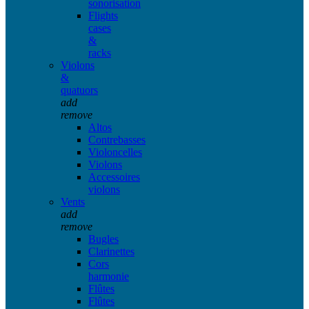
sonorisation
Flights
cases
&
racks
Violons
&
quatuors
add
remove
Altos
Contrebasses
Violoncelles
Violons
Accessoires
violons
Vents
add
remove
Bugles
Clarinettes
Cors
harmonie
Flûtes
Flûtes