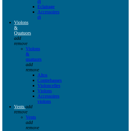
dj
Eclairage
Accessoires
dj
Violons
&
Quatuors
add
remove
Violons
&
quatuors
add
remove
Altos
Contrebasses
Violoncelles
Violons
Accessoires
violons
Vents
add
remove
Vents
add
remove