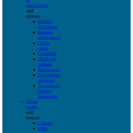
&
percussions
add
remove
Batterie
acoustique
Batterie
electronique
Caisse
claire
Cymbales
Hardware
batterie
Percussions
Percussions
orchestre
Accessoires
batterie
percussion
Home
studio
add
remove
Casque
Effet