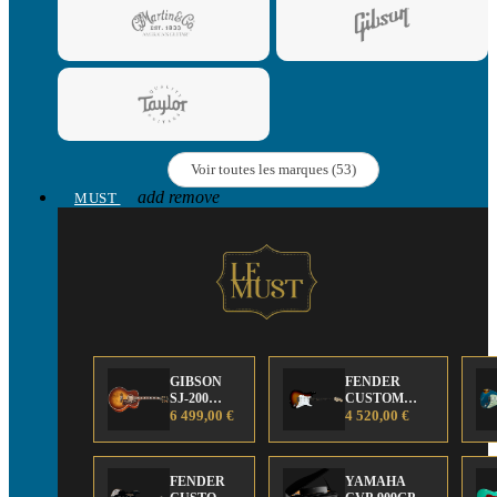
Voir toutes les marques (53)
add
remove
MUST
GIBSON
FENDER
SJ-200
CUSTOM
Anniversary
6 499,00 €
SHOP Strat 63'
4 520,00 €
Limited
NOS Sunburst
Edition
FENDER
YAMAHA