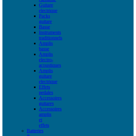
Guitare
electrique
Packs
guitare
Basse
Instruments
traditionnels
Amplis
basse
Amplis
electro-
acoustiques
Amplis
guitare
electrique
Effets
pedales
Accessoires
guitares
Accessoires
amplis
et
effets
Batteries