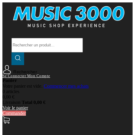
Rechercher
Se Connecter
Mon Compte
Panier
Votre panier est vide.
Commencer mes achats
0 articles
0,00 €
Livraison
Total
0,00 €
Voir le panier
Commander