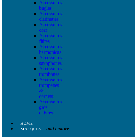
Accessoires
bugles
Accessoires
clarinettes
Accessoires
cors
Accessoires
flûtes
Accessoires
harmonicas
Accessoires
saxophones
Accessoires
trombones
Accessoires
trompettes
&
cornets
Accessoires
gros
cuivres
HOME
add
remove
MARQUES