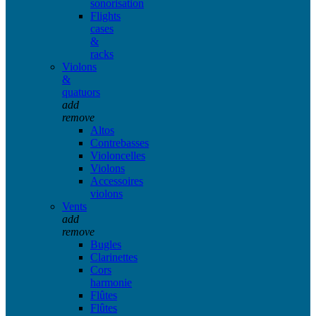
sonorisation
Flights
cases
&
racks
Violons
&
quatuors
add
remove
Altos
Contrebasses
Violoncelles
Violons
Accessoires
violons
Vents
add
remove
Bugles
Clarinettes
Cors
harmonie
Flûtes
Flûtes