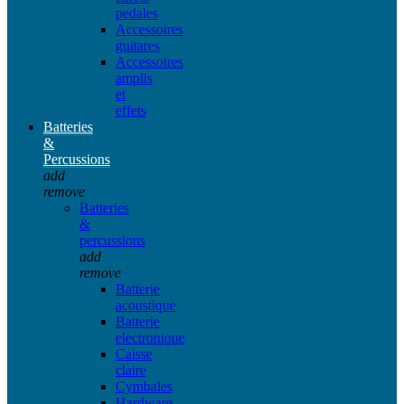
pedales
Accessoires
guitares
Accessoires
amplis
et
effets
Batteries
&
Percussions
add
remove
Batteries
&
percussions
add
remove
Batterie
acoustique
Batterie
electronique
Caisse
claire
Cymbales
Hardware