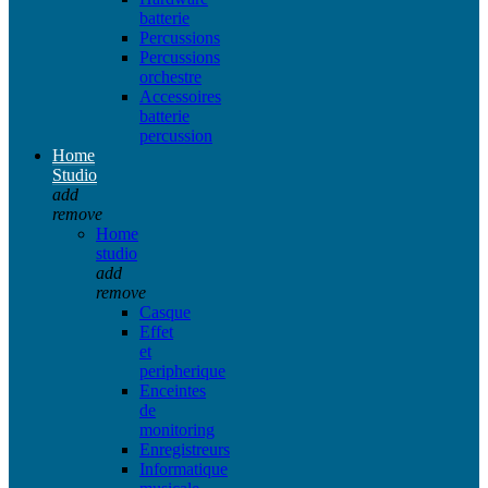
batterie
Percussions
Percussions
orchestre
Accessoires
batterie
percussion
Home
Studio
add
remove
Home
studio
add
remove
Casque
Effet
et
peripherique
Enceintes
de
monitoring
Enregistreurs
Informatique