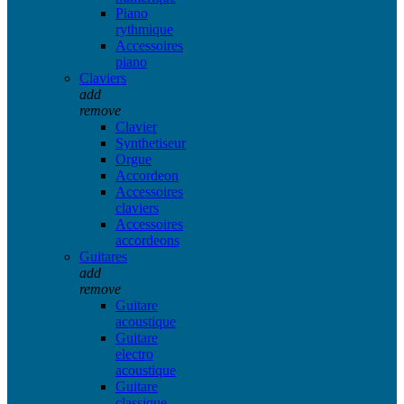
Piano
rythmique
Accessoires
piano
Claviers
add
remove
Clavier
Synthetiseur
Orgue
Accordeon
Accessoires
claviers
Accessoires
accordeons
Guitares
add
remove
Guitare
acoustique
Guitare
electro
acoustique
Guitare
classique