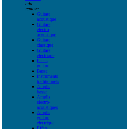
add
remove
Guitare
acoustique
Guitare
electro
acoustique
Guitare
classique
Guitare
electrique
Packs
guitare
Basse
Instruments
traditionnels
Amplis
basse
Amplis
electro-
acoustiques
Amplis
guitare
electrique
Effets