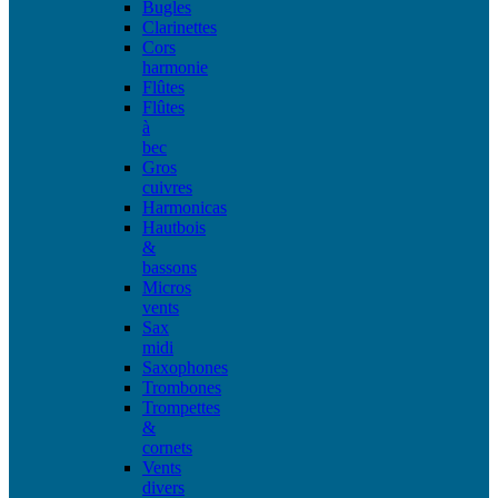
Bugles
Clarinettes
Cors
harmonie
Flûtes
Flûtes
à
bec
Gros
cuivres
Harmonicas
Hautbois
&
bassons
Micros
vents
Sax
midi
Saxophones
Trombones
Trompettes
&
cornets
Vents
divers