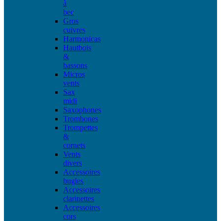
à
bec
Gros
cuivres
Harmonicas
Hautbois
&
bassons
Micros
vents
Sax
midi
Saxophones
Trombones
Trompettes
&
cornets
Vents
divers
Accessoires
bugles
Accessoires
clarinettes
Accessoires
cors