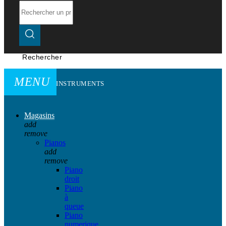
Rechercher
MENU
INSTRUMENTS
Magasins
add
remove
Pianos
add
remove
Piano
droit
Piano
à
queue
Piano
numerique