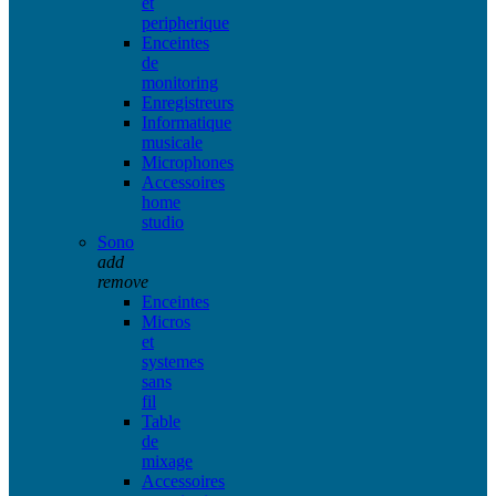
et
peripherique
Enceintes
de
monitoring
Enregistreurs
Informatique
musicale
Microphones
Accessoires
home
studio
Sono
add
remove
Enceintes
Micros
et
systemes
sans
fil
Table
de
mixage
Accessoires