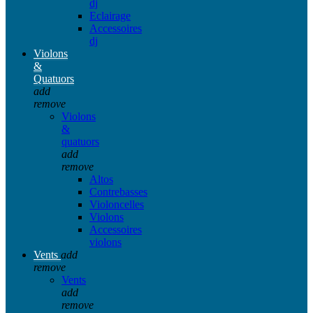
dj
Eclairage
Accessoires
dj
Violons
&
Quatuors
add
remove
Violons
&
quatuors
add
remove
Altos
Contrebasses
Violoncelles
Violons
Accessoires
violons
Vents
add
remove
Vents
add
remove