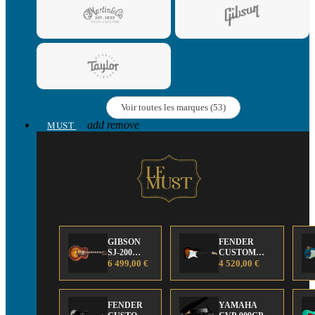
Voir toutes les marques (53)
add
remove
MUST
GIBSON
FENDER
SJ-200
CUSTOM
Anniversary
6 499,00 €
SHOP Strat 63'
4 520,00 €
Limited
NOS Sunburst
Edition
FENDER
YAMAHA