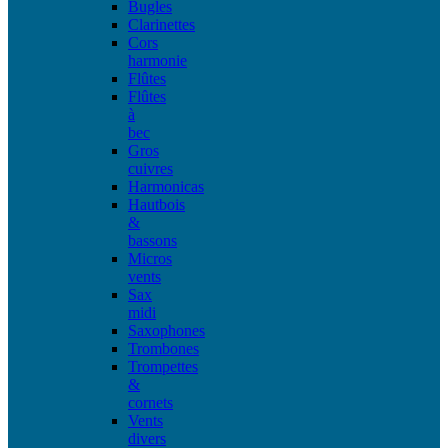
Bugles
Clarinettes
Cors
harmonie
Flûtes
Flûtes
à
bec
Gros
cuivres
Harmonicas
Hautbois
&
bassons
Micros
vents
Sax
midi
Saxophones
Trombones
Trompettes
&
cornets
Vents
divers