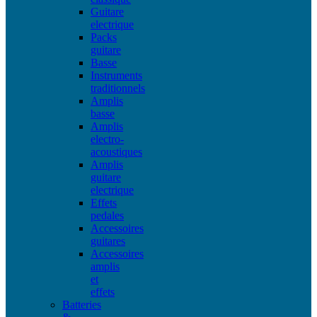
Guitare
electrique
Packs
guitare
Basse
Instruments
traditionnels
Amplis
basse
Amplis
electro-
acoustiques
Amplis
guitare
electrique
Effets
pedales
Accessoires
guitares
Accessoires
amplis
et
effets
Batteries