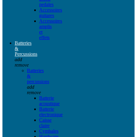
pedales
Accessoires
guitares
Accessoires
amplis
et
effets
Batteries
&
Percussions
add
remove
Batteries
&
percussions
add
remove
Batterie
acoustique
Batterie
electronique
Caisse
claire
Cymbales
Hardware