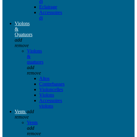
dj
Eclairage
Accessoires
dj
Violons
&
Quatuors
add
remove
Violons
&
quatuors
add
remove
Altos
Contrebasses
Violoncelles
Violons
Accessoires
violons
Vents
add
remove
Vents
add
remove