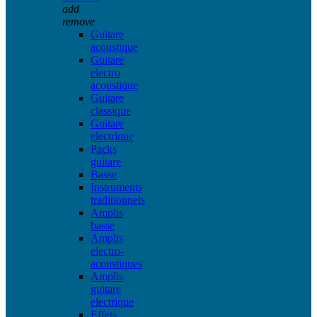
add
remove
Guitare
acoustique
Guitare
electro
acoustique
Guitare
classique
Guitare
electrique
Packs
guitare
Basse
Instruments
traditionnels
Amplis
basse
Amplis
electro-
acoustiques
Amplis
guitare
electrique
Effets