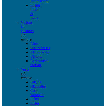
sonorisation
Flights
cases
&
racks
Violons
&
quatuors
add
remove
Altos
Contrebasses
Violoncelles
Violons
Accessoires
violons
Vents
add
remove
Bugles
Clarinettes
Cors
harmonie
Flûtes
Flûtes