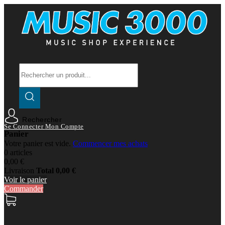
Rechercher
Se Connecter
Mon Compte
Panier
Votre panier est vide.
Commencer mes achats
0 articles
0,00 €
Livraison
Total
0,00 €
Voir le panier
Commander