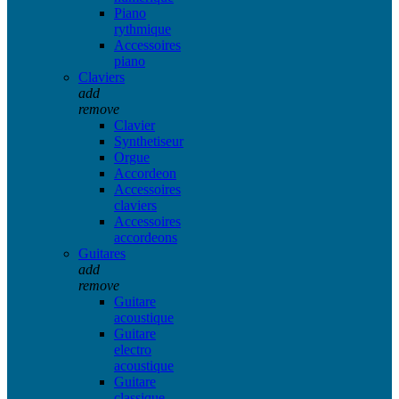
Piano
rythmique
Accessoires
piano
Claviers
add
remove
Clavier
Synthetiseur
Orgue
Accordeon
Accessoires
claviers
Accessoires
accordeons
Guitares
add
remove
Guitare
acoustique
Guitare
electro
acoustique
Guitare
classique