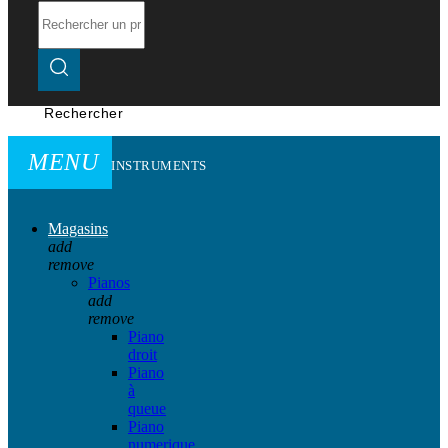
Rechercher
MENU
INSTRUMENTS
Magasins
add
remove
Pianos
add
remove
Piano
droit
Piano
à
queue
Piano
numerique