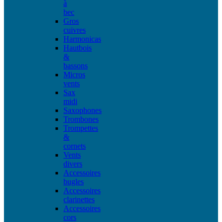
à
bec
Gros
cuivres
Harmonicas
Hautbois
&
bassons
Micros
vents
Sax
midi
Saxophones
Trombones
Trompettes
&
cornets
Vents
divers
Accessoires
bugles
Accessoires
clarinettes
Accessoires
cors