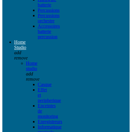
batterie
Percussions
Percussions
orchestre
Accessoires
batterie
percussion
Home
Studio
add
remove
Home
studio
add
remove
Casque
Effet
et
peripherique
Enceintes
de
monitoring
Enregistreurs
Informatique