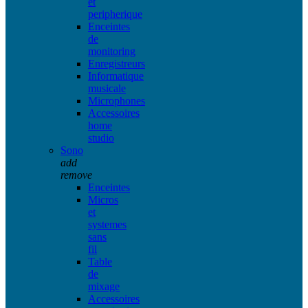
et
peripherique
Enceintes
de
monitoring
Enregistreurs
Informatique
musicale
Microphones
Accessoires
home
studio
Sono
add
remove
Enceintes
Micros
et
systemes
sans
fil
Table
de
mixage
Accessoires