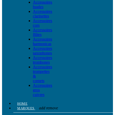
Accessoires
bugles
Accessoires
clarinettes
Accessoires
cors
Accessoires
flûtes
Accessoires
harmonicas
Accessoires
saxophones
Accessoires
trombones
Accessoires
trompettes
&
cornets
Accessoires
gros
cuivres
HOME
add
remove
MARQUES