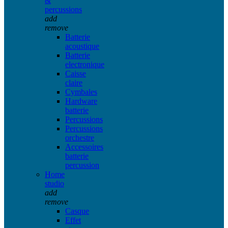
&
percussions
add
remove
Batterie
acoustique
Batterie
electronique
Caisse
claire
Cymbales
Hardware
batterie
Percussions
Percussions
orchestre
Accessoires
batterie
percussion
Home
studio
add
remove
Casque
Effet