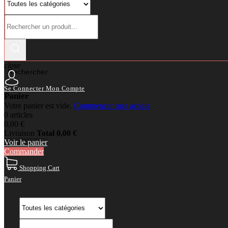
close
Rechercher
Se Connecter
Mon Compte
Panier
Votre panier est vide.
Commencer mes achats
0 articles
0,00 €
Livraison
Total
0,00 €
Voir le panier
Commander
Shopping Cart
Panier