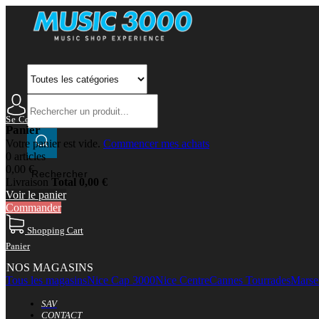
Se Connecter
Mon Compte
Panier
Votre panier est vide.
Commencer mes achats
0 articles
0,00 €
Rechercher
Livraison
Total
0,00 €
Voir le panier
Commander
Shopping Cart
Panier
NOS MAGASINS
Tous les magasins
Nice Cap 3000
Nice Centre
Cannes Tourrades
Marsei
SAV
CONTACT