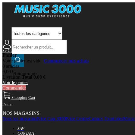
Se Connecter
Mon Compte
Panier
Votre panier est vide.
Commencer mes achats
0 articles
0,00 €
Rechercher
Livraison
Total
0,00 €
Voir le panier
Commander
Shopping Cart
Panier
NOS MAGASINS
Tous les magasins
Nice Cap 3000
Nice Centre
Cannes Tourrades
Marsei
SAV
CONTACT