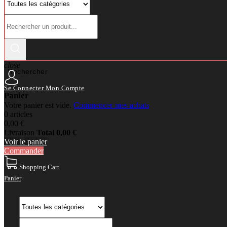
close
Rechercher
Se Connecter
Mon Compte
Panier
Votre panier est vide.
Commencer mes achats
0 articles
0,00 €
Livraison
Total
0,00 €
Voir le panier
Commander
Shopping Cart
Panier