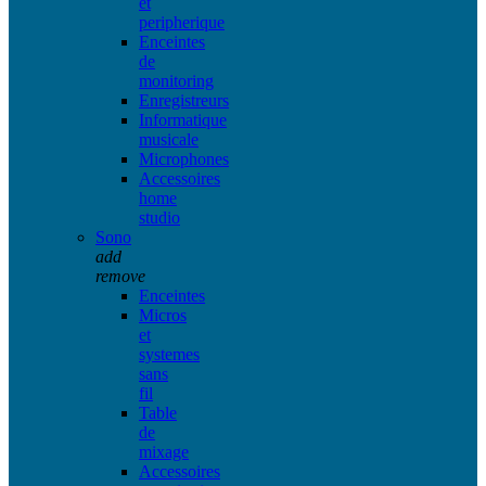
et
peripherique
Enceintes
de
monitoring
Enregistreurs
Informatique
musicale
Microphones
Accessoires
home
studio
Sono
add
remove
Enceintes
Micros
et
systemes
sans
fil
Table
de
mixage
Accessoires