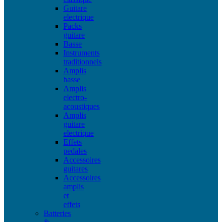
Guitare
electrique
Packs
guitare
Basse
Instruments
traditionnels
Amplis
basse
Amplis
electro-
acoustiques
Amplis
guitare
electrique
Effets
pedales
Accessoires
guitares
Accessoires
amplis
et
effets
Batteries