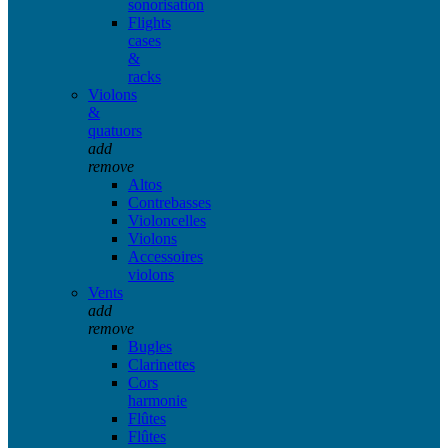
sonorisation
Flights
cases
&
racks
Violons
&
quatuors
add
remove
Altos
Contrebasses
Violoncelles
Violons
Accessoires
violons
Vents
add
remove
Bugles
Clarinettes
Cors
harmonie
Flûtes
Flûtes