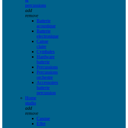
&
percussions
add
remove
Batterie
acoustique
Batterie
electronique
Caisse
claire
Cymbales
Hardware
batterie
Percussions
Percussions
orchestre
Accessoires
batterie
percussion
Home
studio
add
remove
Casque
Effet