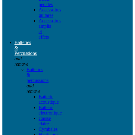
pedales
Accessoires
guitares
Accessoires
amplis
et
effets
Batteries
&
Percussions
add
remove
Batteries
&
percussions
add
remove
Batterie
acoustique
Batterie
electronique
Caisse
claire
Cymbales
Hardware