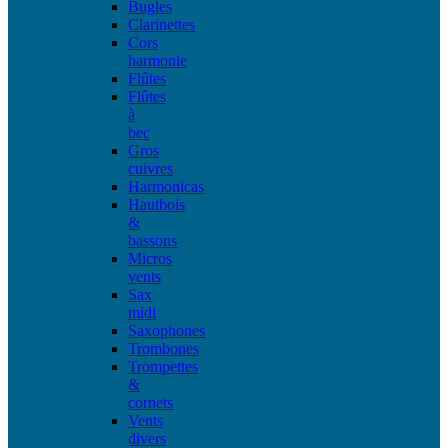
Bugles
Clarinettes
Cors
harmonie
Flûtes
Flûtes
à
bec
Gros
cuivres
Harmonicas
Hautbois
&
bassons
Micros
vents
Sax
midi
Saxophones
Trombones
Trompettes
&
cornets
Vents
divers