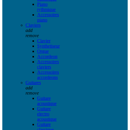
Piano
rythmique
Accessoires
piano
Claviers
add
remove
Clavier
Synthetiseur
Orgue
Accordeon
Accessoires
claviers
Accessoires
accordeons
Guitares
add
remove
Guitare
acoustique
Guitare
electro
acoustique
Guitare
classique