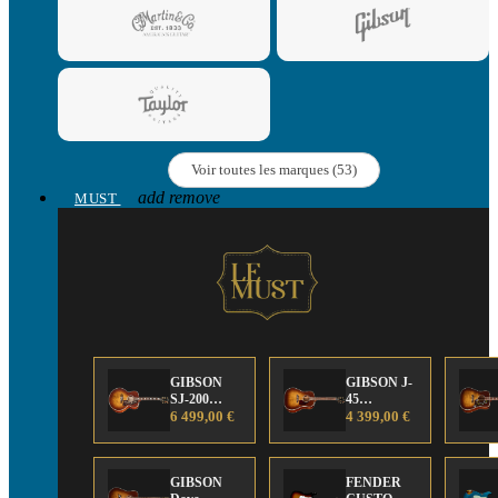
Voir toutes les marques (53)
add
remove
MUST
GIBSON
GIBSON J-
SJ-200
45
Anniversary
6 499,00 €
Anniversary
4 399,00 €
Limited
Limited
Edition
Edition
GIBSON
FENDER