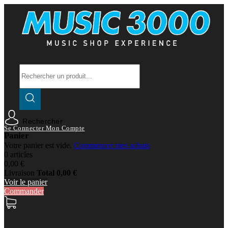
Rechercher
Se Connecter
Mon Compte
Panier
Votre panier est vide.
Commencer mes achats
0 articles
0,00 €
Livraison
Total
0,00 €
Voir le panier
Commander