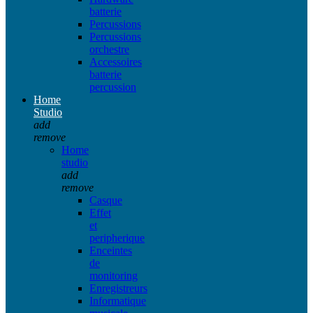
batterie
Percussions
Percussions
orchestre
Accessoires
batterie
percussion
Home
Studio
add
remove
Home
studio
add
remove
Casque
Effet
et
peripherique
Enceintes
de
monitoring
Enregistreurs
Informatique