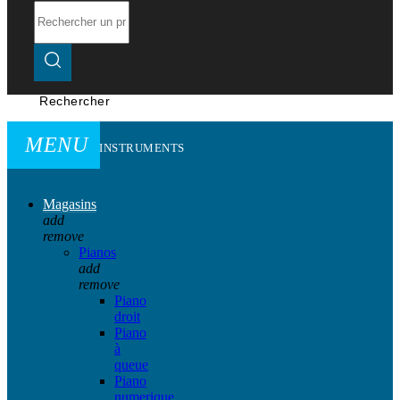
Rechercher
MENU
INSTRUMENTS
Magasins
add
remove
Pianos
add
remove
Piano
droit
Piano
à
queue
Piano
numerique