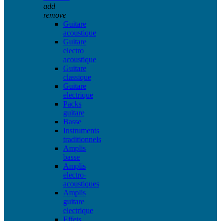
add
remove
Guitare
acoustique
Guitare
electro
acoustique
Guitare
classique
Guitare
electrique
Packs
guitare
Basse
Instruments
traditionnels
Amplis
basse
Amplis
electro-
acoustiques
Amplis
guitare
electrique
Effets