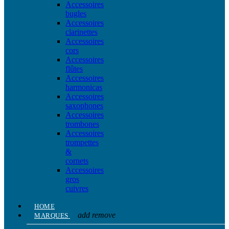
Accessoires
bugles
Accessoires
clarinettes
Accessoires
cors
Accessoires
flûtes
Accessoires
harmonicas
Accessoires
saxophones
Accessoires
trombones
Accessoires
trompettes
&
cornets
Accessoires
gros
cuivres
HOME
add
remove
MARQUES