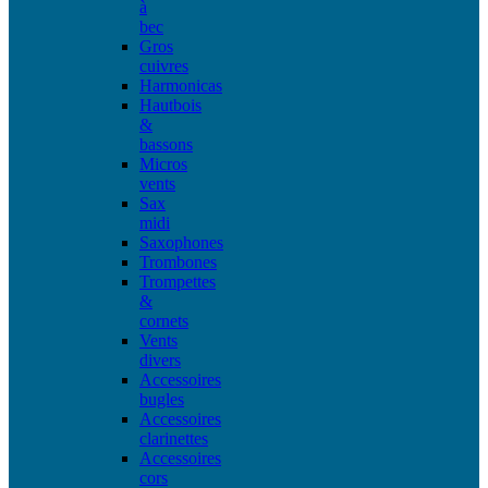
à
bec
Gros
cuivres
Harmonicas
Hautbois
&
bassons
Micros
vents
Sax
midi
Saxophones
Trombones
Trompettes
&
cornets
Vents
divers
Accessoires
bugles
Accessoires
clarinettes
Accessoires
cors