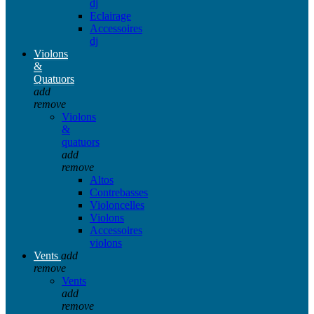
dj
Eclairage
Accessoires
dj
Violons
&
Quatuors
add
remove
Violons
&
quatuors
add
remove
Altos
Contrebasses
Violoncelles
Violons
Accessoires
violons
Vents
add
remove
Vents
add
remove