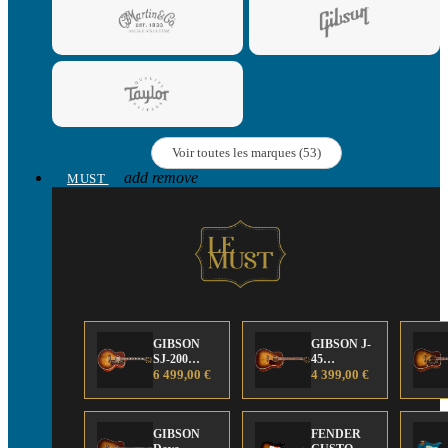
Voir toutes les marques (53)
add
remove
MUST
GIBSON
GIBSON J-
SJ-200
45
Anniversary
6 499,00 €
Anniversary
4 399,00 €
Limited
Limited
Edition
Edition
GIBSON
FENDER