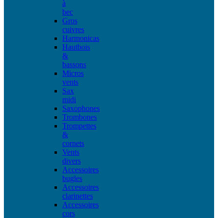
à
bec
Gros
cuivres
Harmonicas
Hautbois
&
bassons
Micros
vents
Sax
midi
Saxophones
Trombones
Trompettes
&
cornets
Vents
divers
Accessoires
bugles
Accessoires
clarinettes
Accessoires
cors