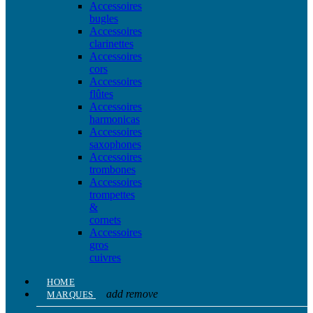
Accessoires
bugles
Accessoires
clarinettes
Accessoires
cors
Accessoires
flûtes
Accessoires
harmonicas
Accessoires
saxophones
Accessoires
trombones
Accessoires
trompettes
&
cornets
Accessoires
gros
cuivres
HOME
add
remove
MARQUES