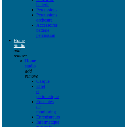
batterie
Percussions
Percussions
orchestre
Accessoires
batterie
percussion
Home
Studio
add
remove
Home
studio
add
remove
Casque
Effet
et
peripherique
Enceintes
de
monitoring
Enregistreurs
Informatique