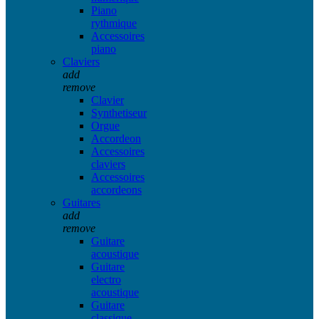
Piano
rythmique
Accessoires
piano
Claviers
add
remove
Clavier
Synthetiseur
Orgue
Accordeon
Accessoires
claviers
Accessoires
accordeons
Guitares
add
remove
Guitare
acoustique
Guitare
electro
acoustique
Guitare
classique