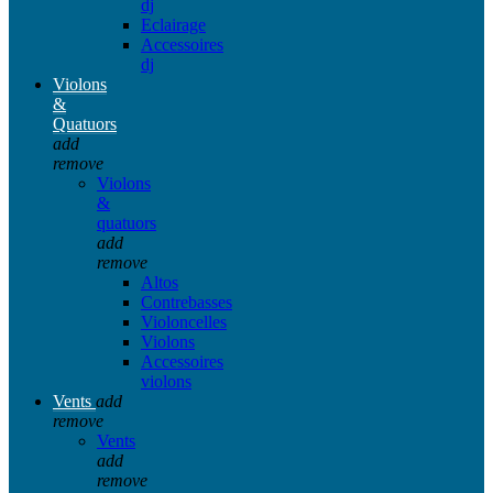
dj
Eclairage
Accessoires
dj
Violons
&
Quatuors
add
remove
Violons
&
quatuors
add
remove
Altos
Contrebasses
Violoncelles
Violons
Accessoires
violons
Vents
add
remove
Vents
add
remove