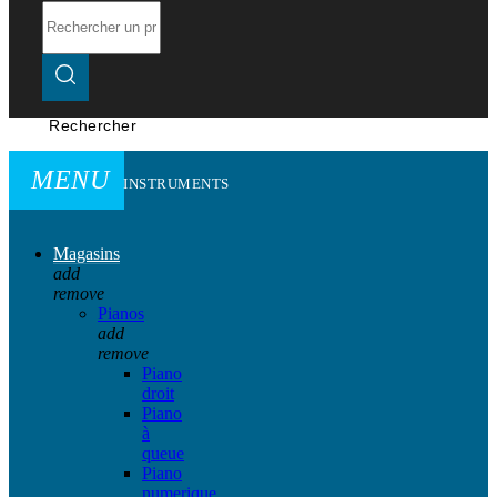
Rechercher
MENU
INSTRUMENTS
Magasins
add
remove
Pianos
add
remove
Piano
droit
Piano
à
queue
Piano
numerique