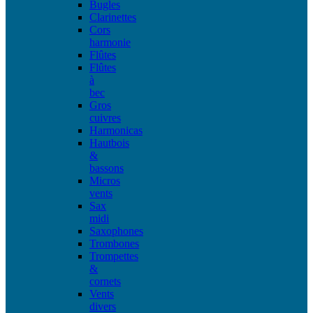
Bugles
Clarinettes
Cors
harmonie
Flûtes
Flûtes
à
bec
Gros
cuivres
Harmonicas
Hautbois
&
bassons
Micros
vents
Sax
midi
Saxophones
Trombones
Trompettes
&
cornets
Vents
divers