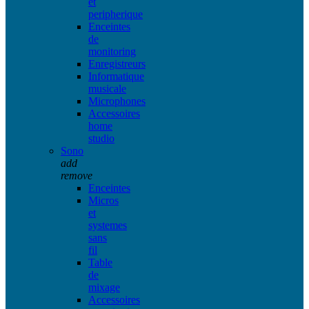
et
peripherique
Enceintes
de
monitoring
Enregistreurs
Informatique
musicale
Microphones
Accessoires
home
studio
Sono
add
remove
Enceintes
Micros
et
systemes
sans
fil
Table
de
mixage
Accessoires