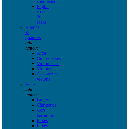
sonorisation
Flights
cases
&
racks
Violons
&
quatuors
add
remove
Altos
Contrebasses
Violoncelles
Violons
Accessoires
violons
Vents
add
remove
Bugles
Clarinettes
Cors
harmonie
Flûtes
Flûtes