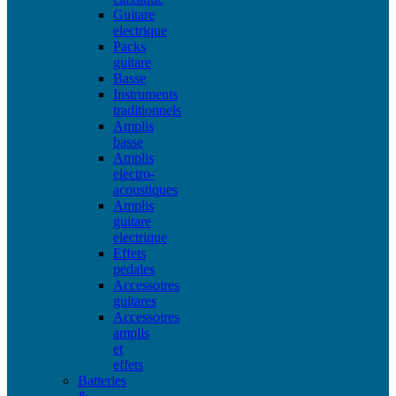
Guitare
electrique
Packs
guitare
Basse
Instruments
traditionnels
Amplis
basse
Amplis
electro-
acoustiques
Amplis
guitare
electrique
Effets
pedales
Accessoires
guitares
Accessoires
amplis
et
effets
Batteries