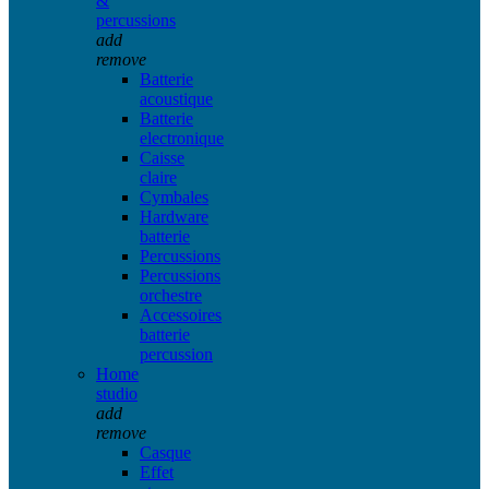
&
percussions
add
remove
Batterie
acoustique
Batterie
electronique
Caisse
claire
Cymbales
Hardware
batterie
Percussions
Percussions
orchestre
Accessoires
batterie
percussion
Home
studio
add
remove
Casque
Effet