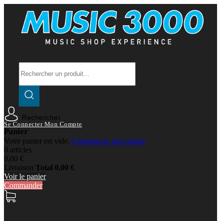
Rechercher
Se Connecter
Mon Compte
Panier
Votre panier est vide.
Commencer mes achats
0 articles
0,00 €
Livraison
Total
0,00 €
Voir le panier
Commander