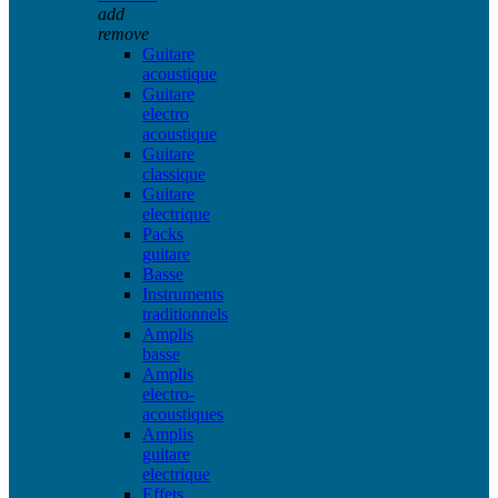
add
remove
Guitare
acoustique
Guitare
electro
acoustique
Guitare
classique
Guitare
electrique
Packs
guitare
Basse
Instruments
traditionnels
Amplis
basse
Amplis
electro-
acoustiques
Amplis
guitare
electrique
Effets