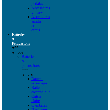
pedales
Accessoires
guitares
Accessoires
amplis
et
effets
Batteries
&
Percussions
add
remove
Batteries
&
percussions
add
remove
Batterie
acoustique
Batterie
electronique
Caisse
claire
Cymbales
Hardware