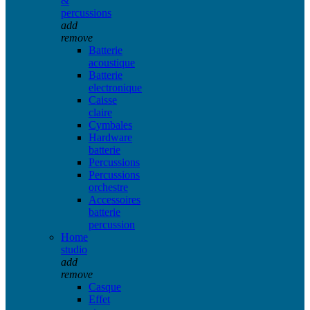
&
percussions
add
remove
Batterie
acoustique
Batterie
electronique
Caisse
claire
Cymbales
Hardware
batterie
Percussions
Percussions
orchestre
Accessoires
batterie
percussion
Home
studio
add
remove
Casque
Effet