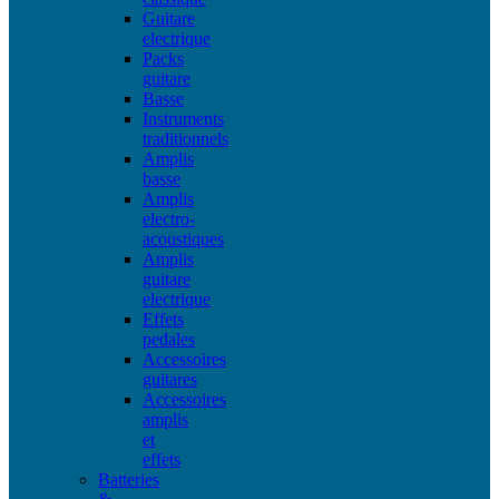
Guitare
electrique
Packs
guitare
Basse
Instruments
traditionnels
Amplis
basse
Amplis
electro-
acoustiques
Amplis
guitare
electrique
Effets
pedales
Accessoires
guitares
Accessoires
amplis
et
effets
Batteries