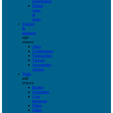
sonorisation
Flights
cases
&
racks
Violons
&
quatuors
add
remove
Altos
Contrebasses
Violoncelles
Violons
Accessoires
violons
Vents
add
remove
Bugles
Clarinettes
Cors
harmonie
Flûtes
Flûtes