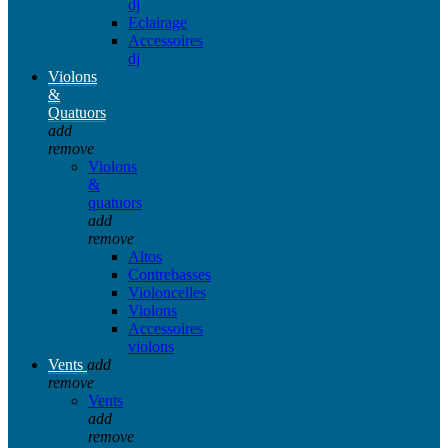
dj
Eclairage
Accessoires
dj
Violons
&
Quatuors
add
remove
Violons
&
quatuors
add
remove
Altos
Contrebasses
Violoncelles
Violons
Accessoires
violons
Vents
add
remove
Vents
add
remove