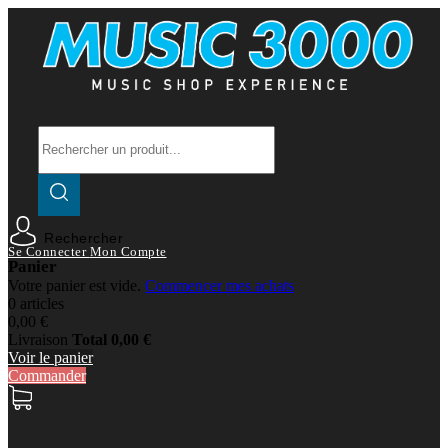
Rechercher
Se Connecter
Mon Compte
Panier
Votre panier est vide.
Commencer mes achats
0 articles
0,00 €
Livraison
Total
0,00 €
Voir le panier
Commander