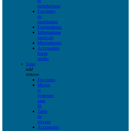
et
peripherique
Enceintes
de
monitoring
Enregistreurs
Informatique
musicale
Microphones
Accessoires
home
studio
Sono
add
remove
Enceintes
Micros
et
systemes
sans
fil
Table
de
mixage
Accessoires