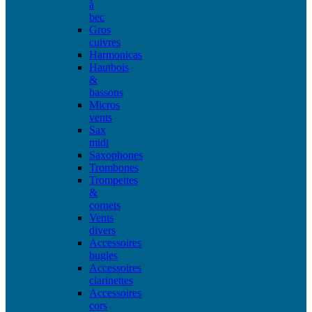
à
bec
Gros
cuivres
Harmonicas
Hautbois
&
bassons
Micros
vents
Sax
midi
Saxophones
Trombones
Trompettes
&
cornets
Vents
divers
Accessoires
bugles
Accessoires
clarinettes
Accessoires
cors