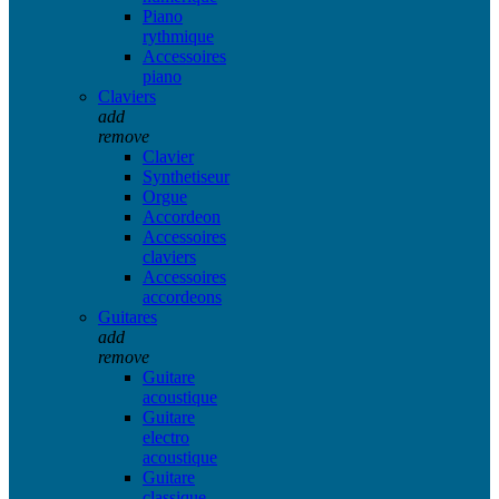
Piano
rythmique
Accessoires
piano
Claviers
add
remove
Clavier
Synthetiseur
Orgue
Accordeon
Accessoires
claviers
Accessoires
accordeons
Guitares
add
remove
Guitare
acoustique
Guitare
electro
acoustique
Guitare
classique