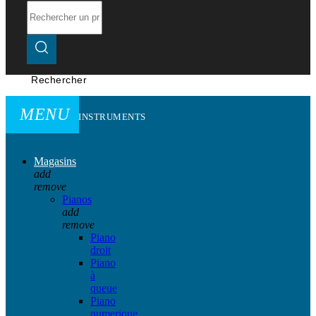
Rechercher
MENU
INSTRUMENTS
Magasins
add
remove
Pianos
add
remove
Piano
droit
Piano
à
queue
Piano
numerique