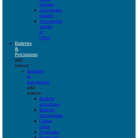
pedales
Accessoires
guitares
Accessoires
amplis
et
effets
Batteries
&
Percussions
add
remove
Batteries
&
percussions
add
remove
Batterie
acoustique
Batterie
electronique
Caisse
claire
Cymbales
Hardware