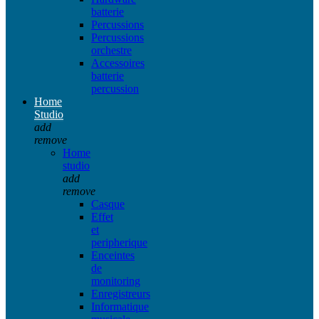
batterie
Percussions
Percussions
orchestre
Accessoires
batterie
percussion
Home
Studio
add
remove
Home
studio
add
remove
Casque
Effet
et
peripherique
Enceintes
de
monitoring
Enregistreurs
Informatique