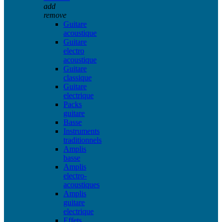
add
remove
Guitare
acoustique
Guitare
electro
acoustique
Guitare
classique
Guitare
electrique
Packs
guitare
Basse
Instruments
traditionnels
Amplis
basse
Amplis
electro-
acoustiques
Amplis
guitare
electrique
Effets