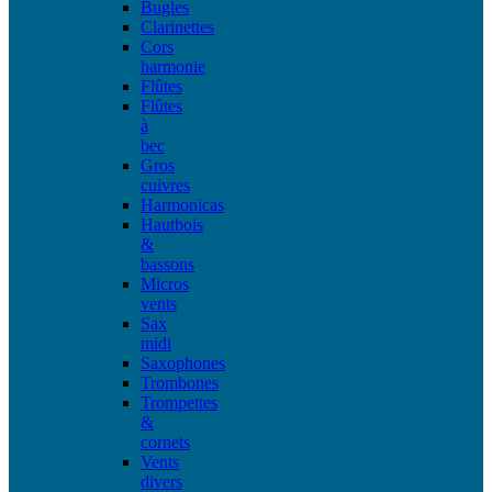
Bugles
Clarinettes
Cors
harmonie
Flûtes
Flûtes
à
bec
Gros
cuivres
Harmonicas
Hautbois
&
bassons
Micros
vents
Sax
midi
Saxophones
Trombones
Trompettes
&
cornets
Vents
divers