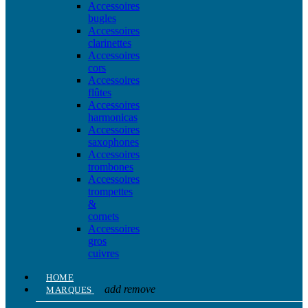
Accessoires
bugles
Accessoires
clarinettes
Accessoires
cors
Accessoires
flûtes
Accessoires
harmonicas
Accessoires
saxophones
Accessoires
trombones
Accessoires
trompettes
&
cornets
Accessoires
gros
cuivres
HOME
add
remove
MARQUES