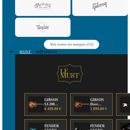
Voir toutes les marques (53)
add
remove
MUST
GIBSON
GIBSON
SJ-200
Dove
Anniversary
6 499,00 €
Anniversary
5 899,00 €
Limited
Limited
Edition
Edition
FENDER
FENDER