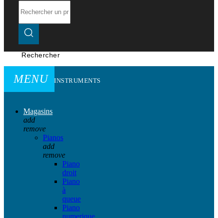
Rechercher
MENU
INSTRUMENTS
Magasins
add
remove
Pianos
add
remove
Piano
droit
Piano
à
queue
Piano
numerique