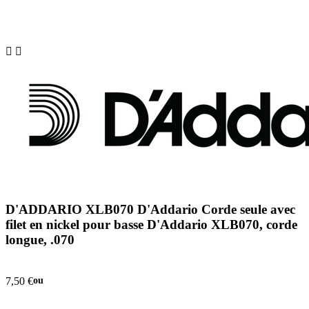


D'ADDARIO XLB070 D'Addario Corde seule avec
filet en nickel pour basse D'Addario XLB070, corde
longue, .070
7,50 €
ou