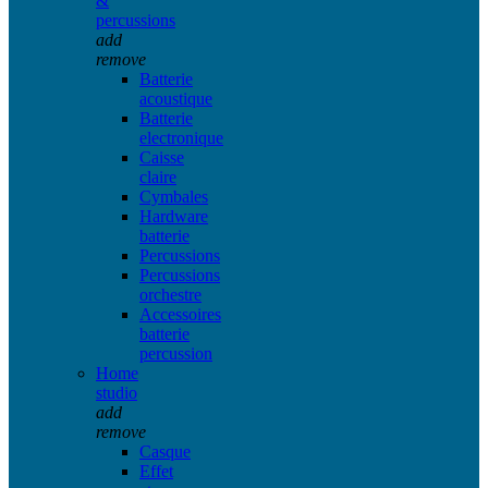
&
percussions
add
remove
Batterie
acoustique
Batterie
electronique
Caisse
claire
Cymbales
Hardware
batterie
Percussions
Percussions
orchestre
Accessoires
batterie
percussion
Home
studio
add
remove
Casque
Effet