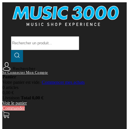
Rechercher
Se Connecter
Mon Compte
Panier
Votre panier est vide.
Commencer mes achats
0 articles
0,00 €
Livraison
Total
0,00 €
Voir le panier
Commander