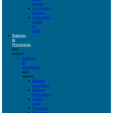
pedales
Accessoires
guitares
Accessoires
amplis
et
effets
Batteries
&
Percussions
add
remove
Batteries
&
percussions
add
remove
Batterie
acoustique
Batterie
electronique
Caisse
claire
Cymbales
Hardware