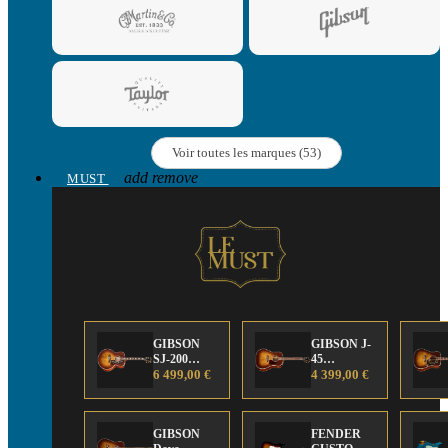
Voir toutes les marques (53)
add
remove
MUST
GIBSON
GIBSON J-
SJ-200
45
Anniversary
6 499,00 €
Anniversary
4 399,00 €
Limited
Limited
Edition
Edition
GIBSON
FENDER