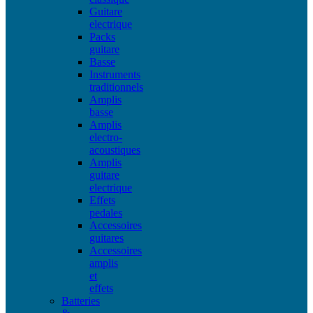
Guitare
electrique
Packs
guitare
Basse
Instruments
traditionnels
Amplis
basse
Amplis
electro-
acoustiques
Amplis
guitare
electrique
Effets
pedales
Accessoires
guitares
Accessoires
amplis
et
effets
Batteries