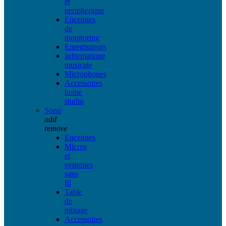
et
peripherique
Enceintes
de
monitoring
Enregistreurs
Informatique
musicale
Microphones
Accessoires
home
studio
Sono
add
remove
Enceintes
Micros
et
systemes
sans
fil
Table
de
mixage
Accessoires