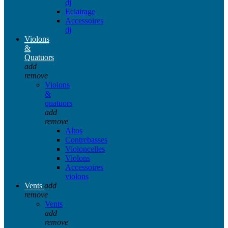
dj
Eclairage
Accessoires
dj
Violons
&
Quatuors
add
remove
Violons
&
quatuors
add
remove
Altos
Contrebasses
Violoncelles
Violons
Accessoires
violons
Vents
add
remove
Vents
add
remove