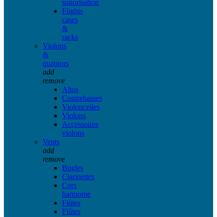
sonorisation
Flights
cases
&
racks
Violons
&
quatuors
add
remove
Altos
Contrebasses
Violoncelles
Violons
Accessoires
violons
Vents
add
remove
Bugles
Clarinettes
Cors
harmonie
Flûtes
Flûtes