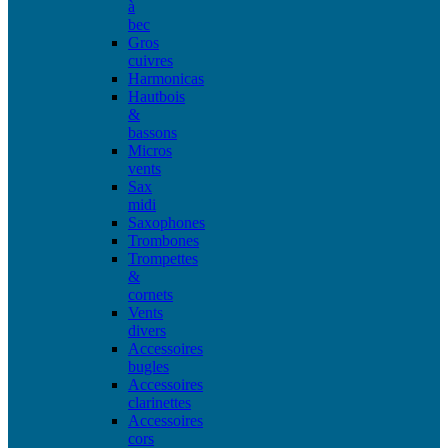
à
bec
Gros
cuivres
Harmonicas
Hautbois
&
bassons
Micros
vents
Sax
midi
Saxophones
Trombones
Trompettes
&
cornets
Vents
divers
Accessoires
bugles
Accessoires
clarinettes
Accessoires
cors