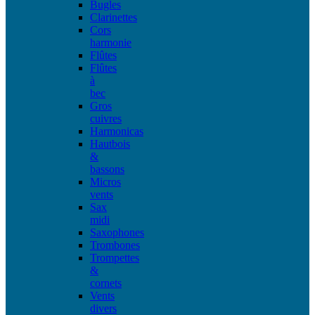
Bugles
Clarinettes
Cors
harmonie
Flûtes
Flûtes
à
bec
Gros
cuivres
Harmonicas
Hautbois
&
bassons
Micros
vents
Sax
midi
Saxophones
Trombones
Trompettes
&
cornets
Vents
divers