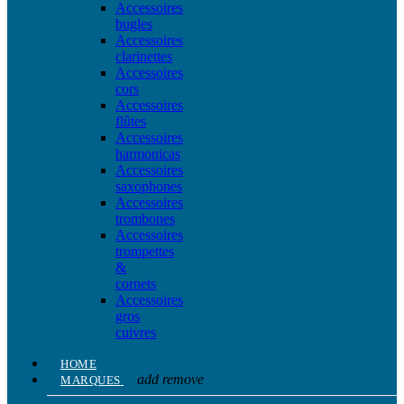
Accessoires
bugles
Accessoires
clarinettes
Accessoires
cors
Accessoires
flûtes
Accessoires
harmonicas
Accessoires
saxophones
Accessoires
trombones
Accessoires
trompettes
&
cornets
Accessoires
gros
cuivres
HOME
add
remove
MARQUES