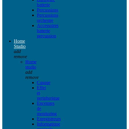
batterie
Percussions
Percussions
orchestre
Accessoires
batterie
percussion
Home
Studio
add
remove
Home
studio
add
remove
Casque
Effet
et
peripherique
Enceintes
de
monitoring
Enregistreurs
Informatique