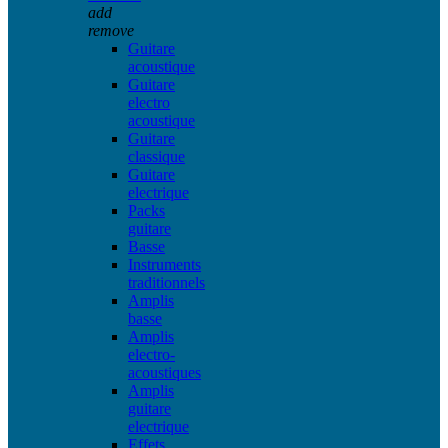
add
remove
Guitare
acoustique
Guitare
electro
acoustique
Guitare
classique
Guitare
electrique
Packs
guitare
Basse
Instruments
traditionnels
Amplis
basse
Amplis
electro-
acoustiques
Amplis
guitare
electrique
Effets