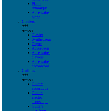
Piano
rythmique
Accessoires
piano
Claviers
add
remove
Clavier
Synthetiseur
Orgue
Accordeon
Accessoires
claviers
Accessoires
accordeons
Guitares
add
remove
Guitare
acoustique
Guitare
electro
acoustique
Guitare
classique