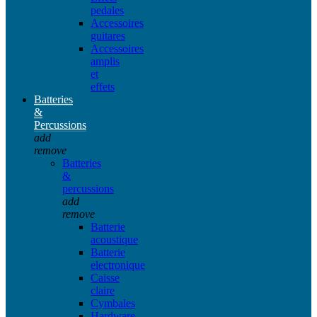
pedales
Accessoires
guitares
Accessoires
amplis
et
effets
Batteries
&
Percussions
add
remove
Batteries
&
percussions
add
remove
Batterie
acoustique
Batterie
electronique
Caisse
claire
Cymbales
Hardware