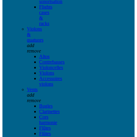
sonorisation
Flights
cases
&
racks
Violons
&
quatuors
add
remove
Altos
Contrebasses
Violoncelles
Violons
Accessoires
violons
Vents
add
remove
Bugles
Clarinettes
Cors
harmonie
Flûtes
Flûtes