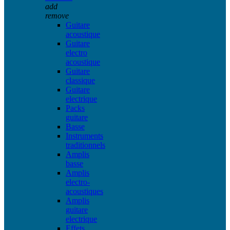
add
remove
Guitare
acoustique
Guitare
electro
acoustique
Guitare
classique
Guitare
electrique
Packs
guitare
Basse
Instruments
traditionnels
Amplis
basse
Amplis
electro-
acoustiques
Amplis
guitare
electrique
Effets