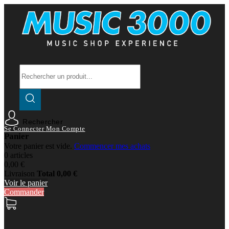
Rechercher
Se Connecter
Mon Compte
Panier
Votre panier est vide.
Commencer mes achats
0 articles
0,00 €
Livraison
Total
0,00 €
Voir le panier
Commander