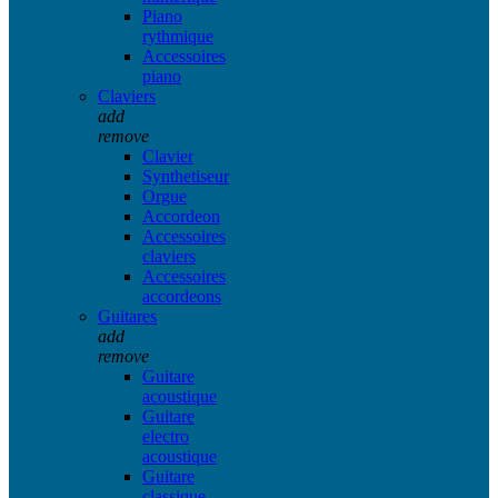
Piano
rythmique
Accessoires
piano
Claviers
add
remove
Clavier
Synthetiseur
Orgue
Accordeon
Accessoires
claviers
Accessoires
accordeons
Guitares
add
remove
Guitare
acoustique
Guitare
electro
acoustique
Guitare
classique