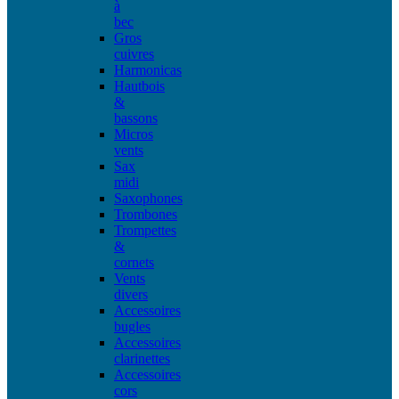
à
bec
Gros
cuivres
Harmonicas
Hautbois
&
bassons
Micros
vents
Sax
midi
Saxophones
Trombones
Trompettes
&
cornets
Vents
divers
Accessoires
bugles
Accessoires
clarinettes
Accessoires
cors