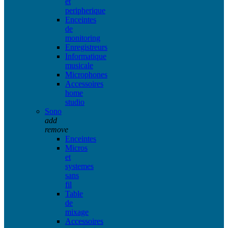
et
peripherique
Enceintes
de
monitoring
Enregistreurs
Informatique
musicale
Microphones
Accessoires
home
studio
Sono
add
remove
Enceintes
Micros
et
systemes
sans
fil
Table
de
mixage
Accessoires