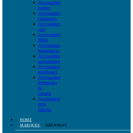
Accessoires
bugles
Accessoires
clarinettes
Accessoires
cors
Accessoires
flûtes
Accessoires
harmonicas
Accessoires
saxophones
Accessoires
trombones
Accessoires
trompettes
&
cornets
Accessoires
gros
cuivres
HOME
add
remove
MARQUES