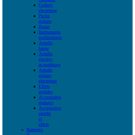
Guitare
electrique
Packs
guitare
Basse
Instruments
traditionnels
Amplis
basse
Amplis
electro-
acoustiques
Amplis
guitare
electrique
Effets
pedales
Accessoires
guitares
Accessoires
amplis
et
effets
Batteries