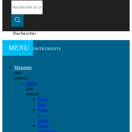
Rechercher
MENU
INSTRUMENTS
Magasins
add
remove
Pianos
add
remove
Piano
droit
Piano
à
queue
Piano
numerique