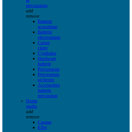
&
percussions
add
remove
Batterie
acoustique
Batterie
electronique
Caisse
claire
Cymbales
Hardware
batterie
Percussions
Percussions
orchestre
Accessoires
batterie
percussion
Home
studio
add
remove
Casque
Effet