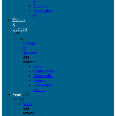
dj
Eclairage
Accessoires
dj
Violons
&
Quatuors
add
remove
Violons
&
quatuors
add
remove
Altos
Contrebasses
Violoncelles
Violons
Accessoires
violons
Vents
add
remove
Vents
add
remove