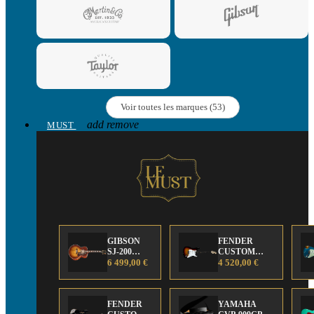
Voir toutes les marques (53)
add
remove
MUST
GIBSON
FENDER
SJ-200
CUSTOM
Anniversary
6 499,00 €
SHOP Strat 63'
4 520,00 €
Limited
NOS Sunburst
Edition
FENDER
YAMAHA