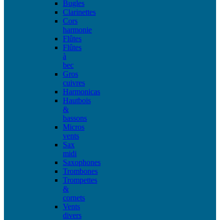
Bugles
Clarinettes
Cors
harmonie
Flûtes
Flûtes
à
bec
Gros
cuivres
Harmonicas
Hautbois
&
bassons
Micros
vents
Sax
midi
Saxophones
Trombones
Trompettes
&
cornets
Vents
divers