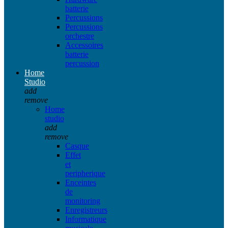
batterie
Percussions
Percussions
orchestre
Accessoires
batterie
percussion
Home
Studio
add
remove
Home
studio
add
remove
Casque
Effet
et
peripherique
Enceintes
de
monitoring
Enregistreurs
Informatique