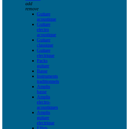
add
remove
Guitare
acoustique
Guitare
electro
acoustique
Guitare
classique
Guitare
electrique
Packs
guitare
Basse
Instruments
traditionnels
Amplis
basse
Amplis
electro-
acoustiques
Amplis
guitare
electrique
Effets