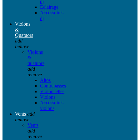
dj
Eclairage
Accessoires
dj
Violons
&
Quatuors
add
remove
Violons
&
quatuors
add
remove
Altos
Contrebasses
Violoncelles
Violons
Accessoires
violons
Vents
add
remove
Vents
add
remove