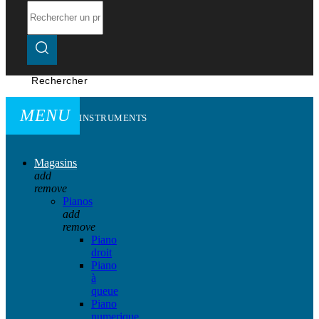
Rechercher
MENU
INSTRUMENTS
Magasins
add
remove
Pianos
add
remove
Piano
droit
Piano
à
queue
Piano
numerique