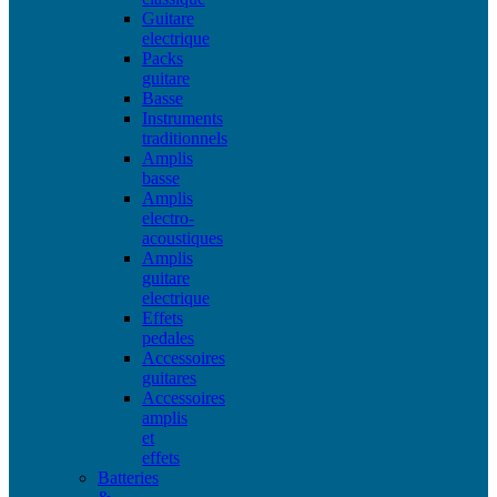
Guitare
electrique
Packs
guitare
Basse
Instruments
traditionnels
Amplis
basse
Amplis
electro-
acoustiques
Amplis
guitare
electrique
Effets
pedales
Accessoires
guitares
Accessoires
amplis
et
effets
Batteries