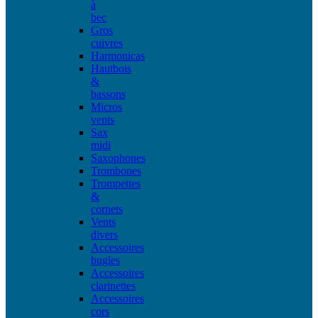
à
bec
Gros
cuivres
Harmonicas
Hautbois
&
bassons
Micros
vents
Sax
midi
Saxophones
Trombones
Trompettes
&
cornets
Vents
divers
Accessoires
bugles
Accessoires
clarinettes
Accessoires
cors