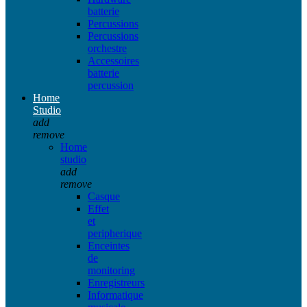
batterie
Percussions
Percussions
orchestre
Accessoires
batterie
percussion
Home
Studio
add
remove
Home
studio
add
remove
Casque
Effet
et
peripherique
Enceintes
de
monitoring
Enregistreurs
Informatique