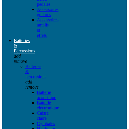
pedales
Accessoires
guitares
Accessoires
amplis
et
effets
Batteries
&
Percussions
add
remove
Batteries
&
percussions
add
remove
Batterie
acoustique
Batterie
electronique
Caisse
claire
Cymbales
Hardware