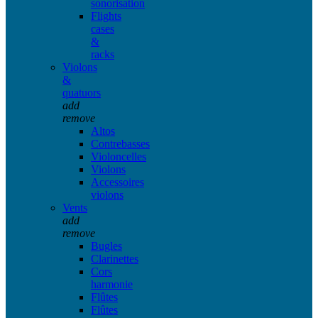
sonorisation
Flights
cases
&
racks
Violons
&
quatuors
add
remove
Altos
Contrebasses
Violoncelles
Violons
Accessoires
violons
Vents
add
remove
Bugles
Clarinettes
Cors
harmonie
Flûtes
Flûtes