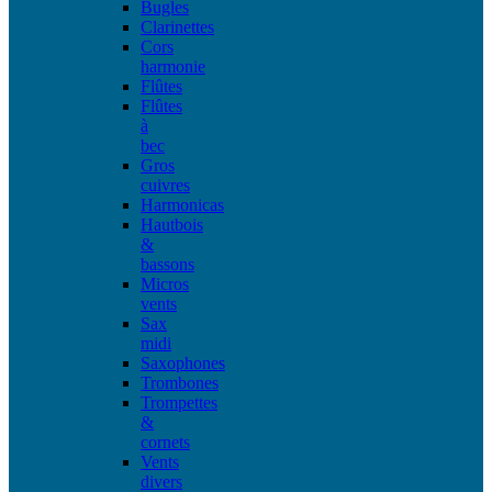
Bugles
Clarinettes
Cors
harmonie
Flûtes
Flûtes
à
bec
Gros
cuivres
Harmonicas
Hautbois
&
bassons
Micros
vents
Sax
midi
Saxophones
Trombones
Trompettes
&
cornets
Vents
divers