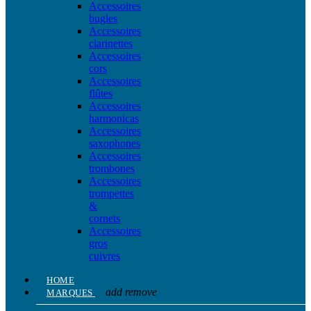
Accessoires
bugles
Accessoires
clarinettes
Accessoires
cors
Accessoires
flûtes
Accessoires
harmonicas
Accessoires
saxophones
Accessoires
trombones
Accessoires
trompettes
&
cornets
Accessoires
gros
cuivres
HOME
add
remove
MARQUES