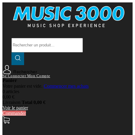
Rechercher
Se Connecter
Mon Compte
Panier
Votre panier est vide.
Commencer mes achats
0 articles
0,00 €
Livraison
Total
0,00 €
Voir le panier
Commander