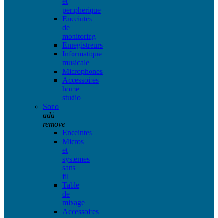
et
peripherique
Enceintes
de
monitoring
Enregistreurs
Informatique
musicale
Microphones
Accessoires
home
studio
Sono
add
remove
Enceintes
Micros
et
systemes
sans
fil
Table
de
mixage
Accessoires