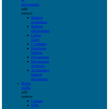
&
percussions
add
remove
Batterie
acoustique
Batterie
electronique
Caisse
claire
Cymbales
Hardware
batterie
Percussions
Percussions
orchestre
Accessoires
batterie
percussion
Home
studio
add
remove
Casque
Effet