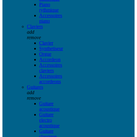
Piano
rythmique
Accessoires
piano
Claviers
add
remove
Clavier
Synthetiseur
Orgue
Accordeon
Accessoires
claviers
Accessoires
accordeons
Guitares
add
remove
Guitare
acoustique
Guitare
electro
acoustique
Guitare
classique