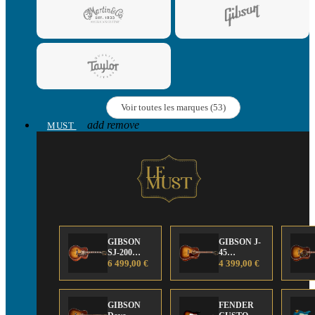
Voir toutes les marques (53)
add
remove
MUST
GIBSON
GIBSON J-
SJ-200
45
Anniversary
6 499,00 €
Anniversary
4 399,00 €
Limited
Limited
Edition
Edition
GIBSON
FENDER