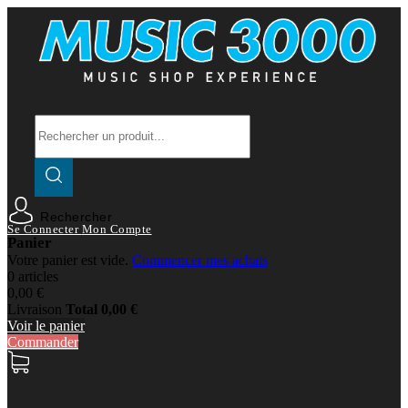
Rechercher
Se Connecter
Mon Compte
Panier
Votre panier est vide.
Commencer mes achats
0 articles
0,00 €
Livraison
Total
0,00 €
Voir le panier
Commander