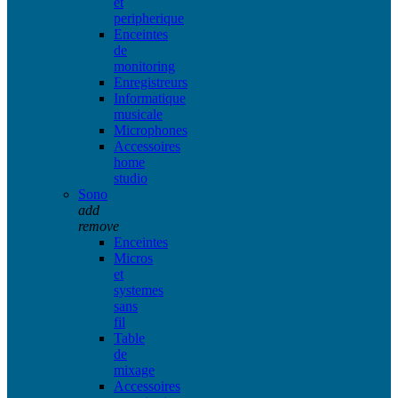
et
peripherique
Enceintes
de
monitoring
Enregistreurs
Informatique
musicale
Microphones
Accessoires
home
studio
Sono
add
remove
Enceintes
Micros
et
systemes
sans
fil
Table
de
mixage
Accessoires