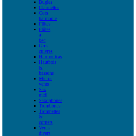
Bugles
Clarinettes
Cors
harmonie
Flûtes
Flûtes
à
bec
Gros
cuivres
Harmonicas
Hautbois
&
bassons
Micros
vents
Sax
midi
Saxophones
Trombones
Trompettes
&
cornets
Vents
divers