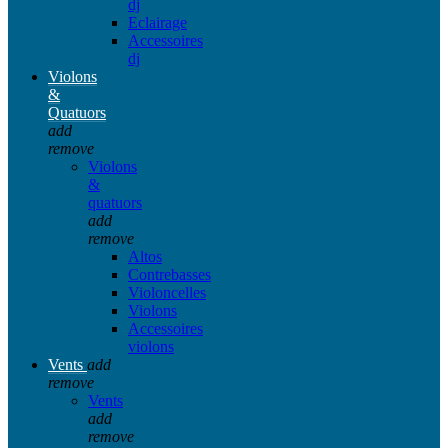
dj
Eclairage
Accessoires
dj
Violons
&
Quatuors
add
remove
Violons
&
quatuors
add
remove
Altos
Contrebasses
Violoncelles
Violons
Accessoires
violons
Vents
add
remove
Vents
add
remove