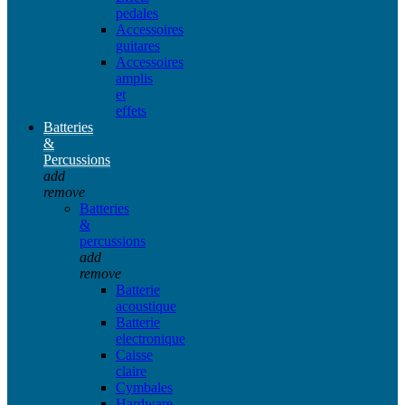
pedales
Accessoires
guitares
Accessoires
amplis
et
effets
Batteries
&
Percussions
add
remove
Batteries
&
percussions
add
remove
Batterie
acoustique
Batterie
electronique
Caisse
claire
Cymbales
Hardware