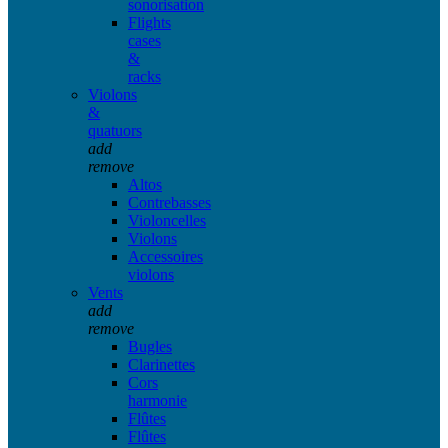
sonorisation
Flights
cases
&
racks
Violons
&
quatuors
add
remove
Altos
Contrebasses
Violoncelles
Violons
Accessoires
violons
Vents
add
remove
Bugles
Clarinettes
Cors
harmonie
Flûtes
Flûtes