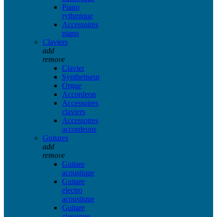
Piano
rythmique
Accessoires
piano
Claviers
add
remove
Clavier
Synthetiseur
Orgue
Accordeon
Accessoires
claviers
Accessoires
accordeons
Guitares
add
remove
Guitare
acoustique
Guitare
electro
acoustique
Guitare
classique