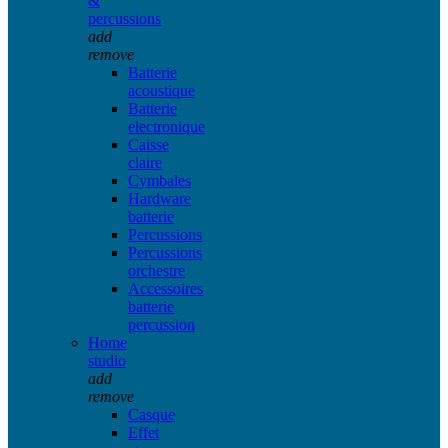
&
percussions
add
remove
Batterie
acoustique
Batterie
electronique
Caisse
claire
Cymbales
Hardware
batterie
Percussions
Percussions
orchestre
Accessoires
batterie
percussion
Home
studio
add
remove
Casque
Effet