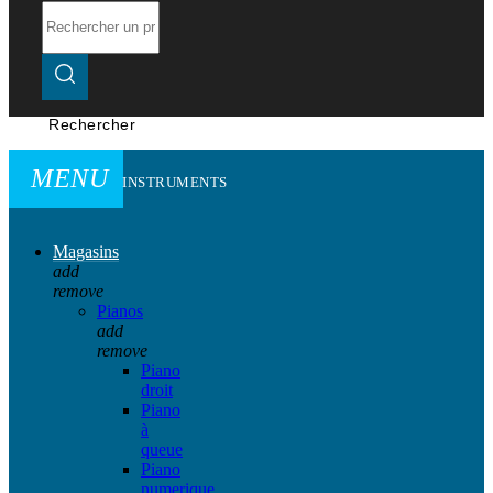
Rechercher
MENU
INSTRUMENTS
Magasins
add
remove
Pianos
add
remove
Piano
droit
Piano
à
queue
Piano
numerique