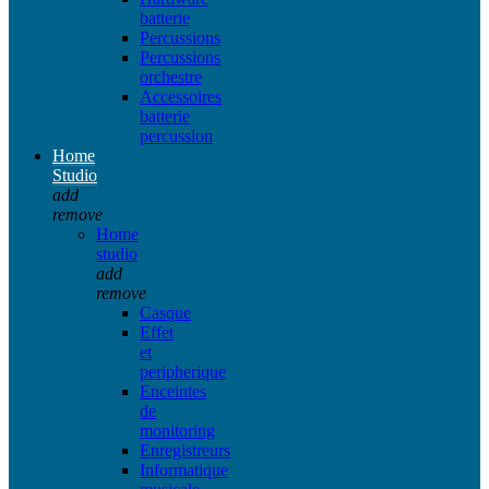
batterie
Percussions
Percussions
orchestre
Accessoires
batterie
percussion
Home
Studio
add
remove
Home
studio
add
remove
Casque
Effet
et
peripherique
Enceintes
de
monitoring
Enregistreurs
Informatique