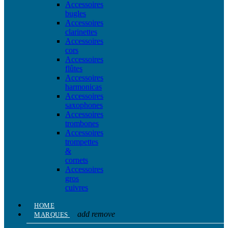
Accessoires
bugles
Accessoires
clarinettes
Accessoires
cors
Accessoires
flûtes
Accessoires
harmonicas
Accessoires
saxophones
Accessoires
trombones
Accessoires
trompettes
&
cornets
Accessoires
gros
cuivres
HOME
add
remove
MARQUES