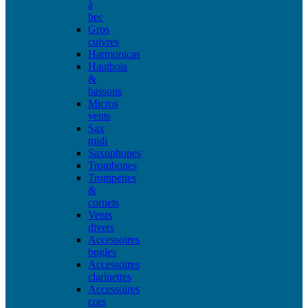
à
bec
Gros
cuivres
Harmonicas
Hautbois
&
bassons
Micros
vents
Sax
midi
Saxophones
Trombones
Trompettes
&
cornets
Vents
divers
Accessoires
bugles
Accessoires
clarinettes
Accessoires
cors