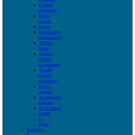
Guitare
electrique
Packs
guitare
Basse
Instruments
traditionnels
Amplis
basse
Amplis
electro-
acoustiques
Amplis
guitare
electrique
Effets
pedales
Accessoires
guitares
Accessoires
amplis
et
effets
Batteries