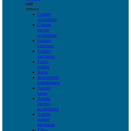
add
remove
Guitare
acoustique
Guitare
electro
acoustique
Guitare
classique
Guitare
electrique
Packs
guitare
Basse
Instruments
traditionnels
Amplis
basse
Amplis
electro-
acoustiques
Amplis
guitare
electrique
Effets