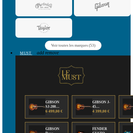
Voir toutes les marques (53)
add
remove
MUST
GIBSON
GIBSON J-
SJ-200
45
Anniversary
6 499,00 €
Anniversary
4 399,00 €
Limited
Limited
Edition
Edition
GIBSON
FENDER