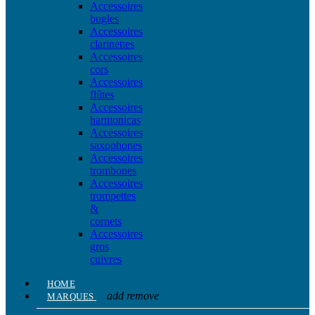
Accessoires
bugles
Accessoires
clarinettes
Accessoires
cors
Accessoires
flûtes
Accessoires
harmonicas
Accessoires
saxophones
Accessoires
trombones
Accessoires
trompettes
&
cornets
Accessoires
gros
cuivres
HOME
add
remove
MARQUES