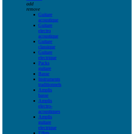
add
remove
Guitare
acoustique
Guitare
electro
acoustique
Guitare
classique
Guitare
electrique
Packs
guitare
Basse
Instruments
traditionnels
Amplis
basse
Amplis
electro-
acoustiques
Amplis
guitare
electrique
Effets