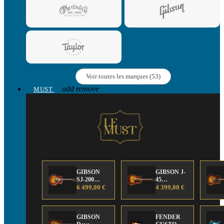
Voir toutes les marques (53)
add
remove
MUST
GIBSON
GIBSON J-
SJ-200
45
Anniversary
6 499,00 €
Anniversary
4 399,00 €
Limited
Limited
Edition
Edition
GIBSON
FENDER