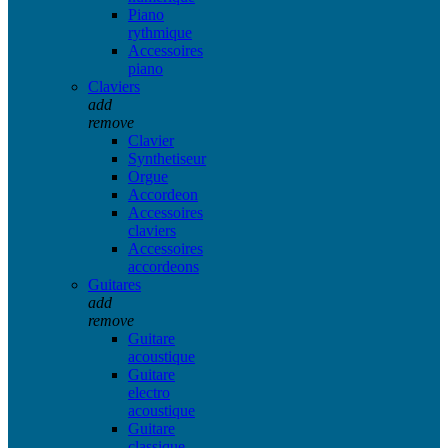
Piano
rythmique
Accessoires
piano
Claviers
add
remove
Clavier
Synthetiseur
Orgue
Accordeon
Accessoires
claviers
Accessoires
accordeons
Guitares
add
remove
Guitare
acoustique
Guitare
electro
acoustique
Guitare
classique