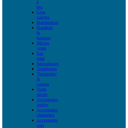
à
bec
Gros
cuivres
Harmonicas
Hautbois
&
bassons
Micros
vents
Sax
midi
Saxophones
Trombones
Trompettes
&
cornets
Vents
divers
Accessoires
bugles
Accessoires
clarinettes
Accessoires
cors