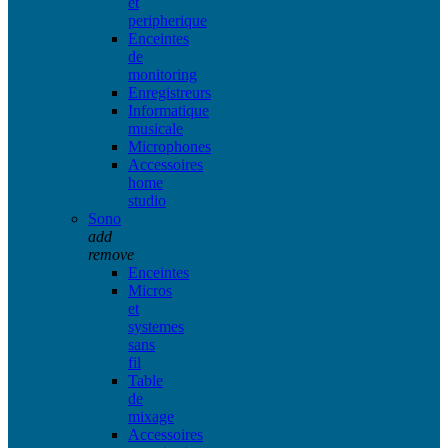
et
peripherique
Enceintes
de
monitoring
Enregistreurs
Informatique
musicale
Microphones
Accessoires
home
studio
Sono
add
remove
Enceintes
Micros
et
systemes
sans
fil
Table
de
mixage
Accessoires