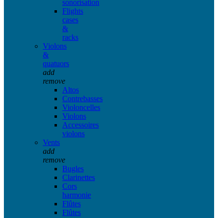
sonorisation
Flights
cases
&
racks
Violons
&
quatuors
add
remove
Altos
Contrebasses
Violoncelles
Violons
Accessoires
violons
Vents
add
remove
Bugles
Clarinettes
Cors
harmonie
Flûtes
Flûtes