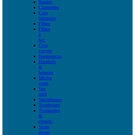
Bugles
Clarinettes
Cors
harmonie
Flûtes
Flûtes
à
bec
Gros
cuivres
Harmonicas
Hautbois
&
bassons
Micros
vents
Sax
midi
Saxophones
Trombones
Trompettes
&
cornets
Vents
divers