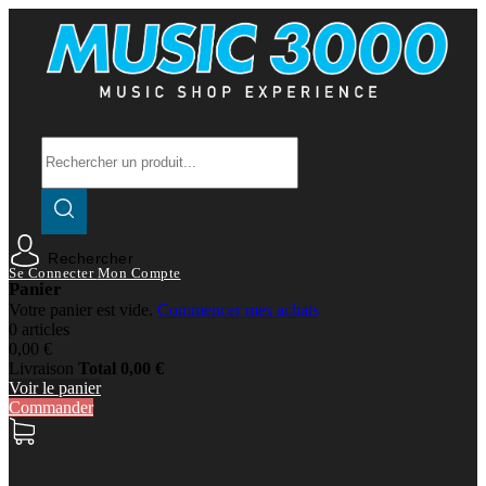
Rechercher
Se Connecter
Mon Compte
Panier
Votre panier est vide.
Commencer mes achats
0 articles
0,00 €
Livraison
Total
0,00 €
Voir le panier
Commander