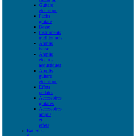
Guitare
electrique
Packs
guitare
Basse
Instruments
traditionnels
Amplis
basse
Amplis
electro-
acoustiques
Amplis
guitare
electrique
Effets
pedales
Accessoires
guitares
Accessoires
amplis
et
effets
Batteries