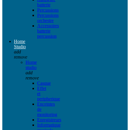
batterie
Percussions
Percussions
orchestre
Accessoires
batterie
percussion
Home
Studio
add
remove
Home
studio
add
remove
Casque
Effet
et
peripherique
Enceintes
de
monitoring
Enregistreurs
Informatique