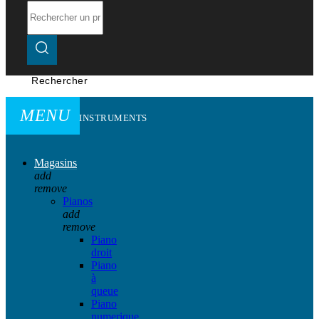
Rechercher
MENU
INSTRUMENTS
Magasins
add
remove
Pianos
add
remove
Piano
droit
Piano
à
queue
Piano
numerique