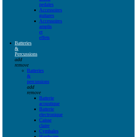
pedales
Accessoires
guitares
Accessoires
amplis
et
effets
Batteries
&
Percussions
add
remove
Batteries
&
percussions
add
remove
Batterie
acoustique
Batterie
electronique
Caisse
claire
Cymbales
Hardware