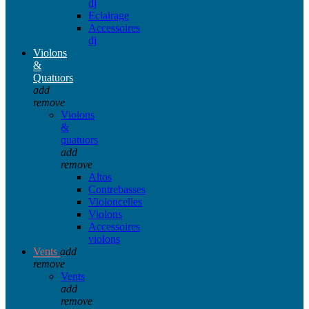
dj
Eclairage
Accessoires
dj
Violons
&
Quatuors
add
remove
Violons
&
quatuors
add
remove
Altos
Contrebasses
Violoncelles
Violons
Accessoires
violons
Vents
add
remove
Vents
add
remove