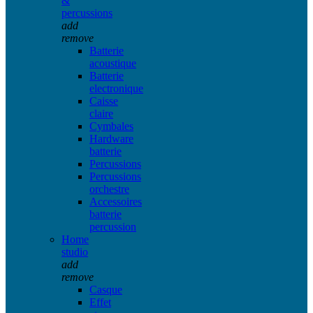
&
percussions
add
remove
Batterie
acoustique
Batterie
electronique
Caisse
claire
Cymbales
Hardware
batterie
Percussions
Percussions
orchestre
Accessoires
batterie
percussion
Home
studio
add
remove
Casque
Effet