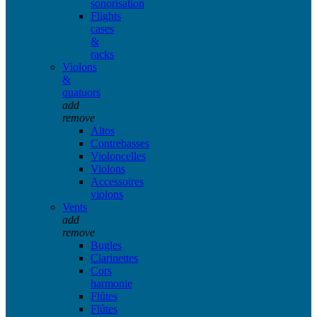
sonorisation
Flights
cases
&
racks
Violons
&
quatuors
add
remove
Altos
Contrebasses
Violoncelles
Violons
Accessoires
violons
Vents
add
remove
Bugles
Clarinettes
Cors
harmonie
Flûtes
Flûtes