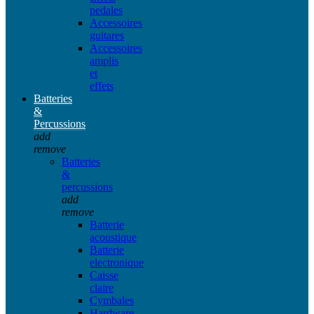
pedales
Accessoires
guitares
Accessoires
amplis
et
effets
Batteries
&
Percussions
add
remove
Batteries
&
percussions
add
remove
Batterie
acoustique
Batterie
electronique
Caisse
claire
Cymbales
Hardware