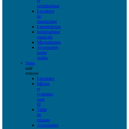
et
peripherique
Enceintes
de
monitoring
Enregistreurs
Informatique
musicale
Microphones
Accessoires
home
studio
Sono
add
remove
Enceintes
Micros
et
systemes
sans
fil
Table
de
mixage
Accessoires