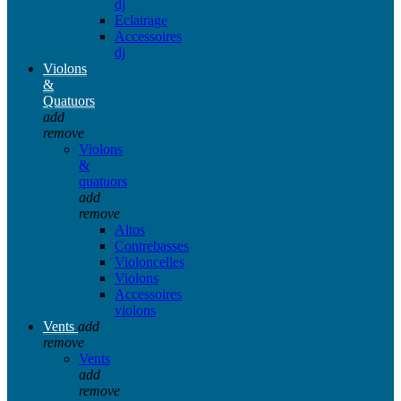
dj
Eclairage
Accessoires
dj
Violons
&
Quatuors
add
remove
Violons
&
quatuors
add
remove
Altos
Contrebasses
Violoncelles
Violons
Accessoires
violons
Vents
add
remove
Vents
add
remove