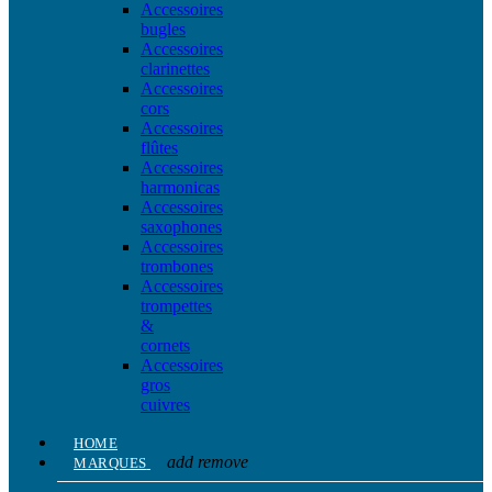
Accessoires
bugles
Accessoires
clarinettes
Accessoires
cors
Accessoires
flûtes
Accessoires
harmonicas
Accessoires
saxophones
Accessoires
trombones
Accessoires
trompettes
&
cornets
Accessoires
gros
cuivres
HOME
add
remove
MARQUES