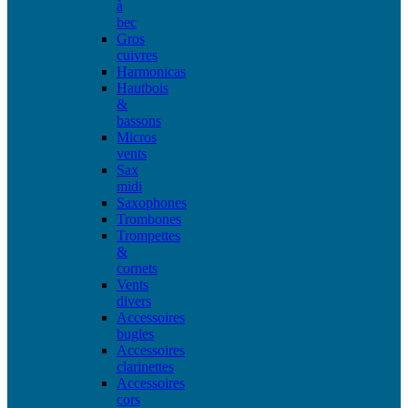
à
bec
Gros
cuivres
Harmonicas
Hautbois
&
bassons
Micros
vents
Sax
midi
Saxophones
Trombones
Trompettes
&
cornets
Vents
divers
Accessoires
bugles
Accessoires
clarinettes
Accessoires
cors