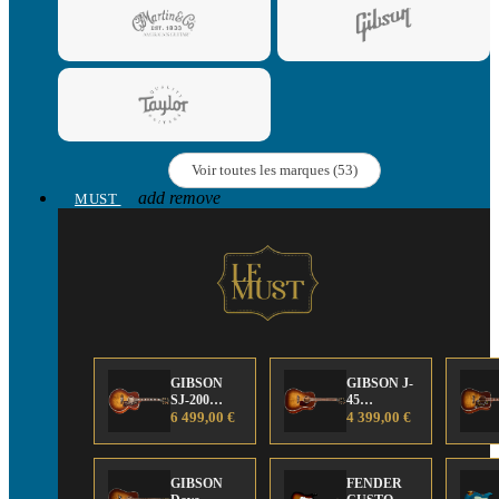
Voir toutes les marques (53)
add
remove
MUST
GIBSON
GIBSON J-
SJ-200
45
Anniversary
6 499,00 €
Anniversary
4 399,00 €
Limited
Limited
Edition
Edition
GIBSON
FENDER