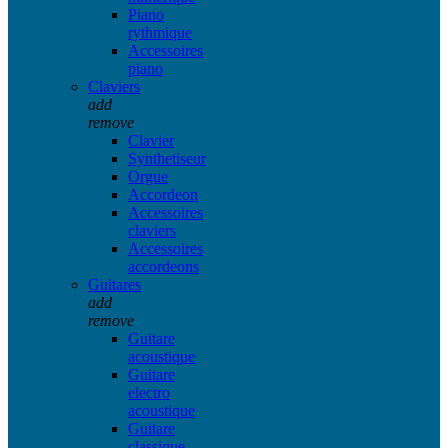
Piano
rythmique
Accessoires
piano
Claviers
add
remove
Clavier
Synthetiseur
Orgue
Accordeon
Accessoires
claviers
Accessoires
accordeons
Guitares
add
remove
Guitare
acoustique
Guitare
electro
acoustique
Guitare
classique