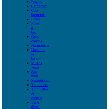
Bugles
Clarinettes
Cors
harmonie
Flûtes
Flûtes
à
bec
Gros
cuivres
Harmonicas
Hautbois
&
bassons
Micros
vents
Sax
midi
Saxophones
Trombones
Trompettes
&
cornets
Vents
divers