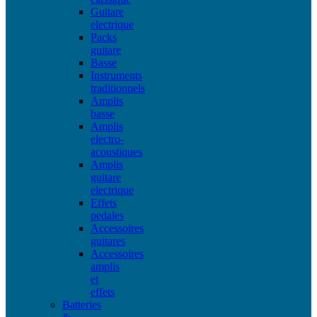
Guitare
electrique
Packs
guitare
Basse
Instruments
traditionnels
Amplis
basse
Amplis
electro-
acoustiques
Amplis
guitare
electrique
Effets
pedales
Accessoires
guitares
Accessoires
amplis
et
effets
Batteries