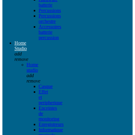
batterie
Percussions
Percussions
orchestre
Accessoires
batterie
percussion
Home
Studio
add
remove
Home
studio
add
remove
Casque
Effet
et
peripherique
Enceintes
de
monitoring
Enregistreurs
Informatique