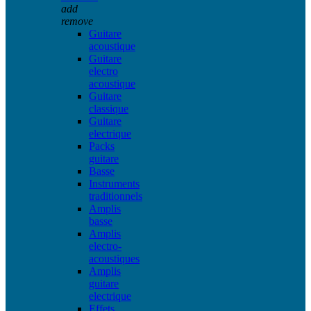
add
remove
Guitare
acoustique
Guitare
electro
acoustique
Guitare
classique
Guitare
electrique
Packs
guitare
Basse
Instruments
traditionnels
Amplis
basse
Amplis
electro-
acoustiques
Amplis
guitare
electrique
Effets