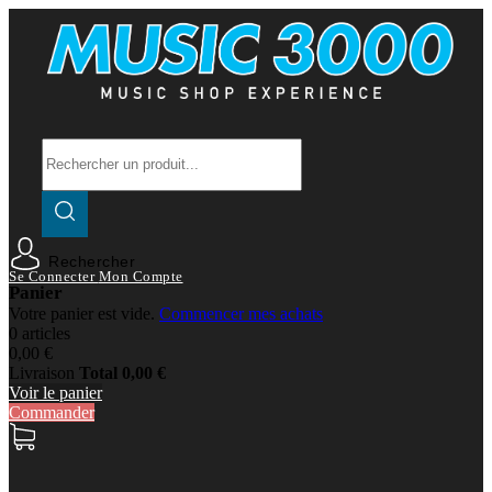
Rechercher
Se Connecter
Mon Compte
Panier
Votre panier est vide.
Commencer mes achats
0 articles
0,00 €
Livraison
Total
0,00 €
Voir le panier
Commander