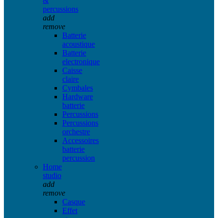
&
percussions
add
remove
Batterie
acoustique
Batterie
electronique
Caisse
claire
Cymbales
Hardware
batterie
Percussions
Percussions
orchestre
Accessoires
batterie
percussion
Home
studio
add
remove
Casque
Effet