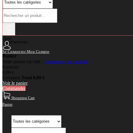
close
Rechercher
Se Connecter
Mon Compte
Panier
Votre panier est vide.
Commencer mes achats
0 articles
0,00 €
Livraison
Total
0,00 €
Voir le panier
Commander
Shopping Cart
Panier