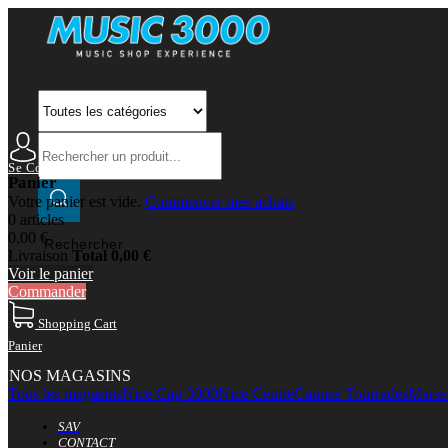
Se Connecter
Mon Compte
Panier
Votre panier est vide.
Commencer mes achats
0 articles
0,00 €
Rechercher
Livraison
Total
0,00 €
Voir le panier
Commander
Shopping Cart
Panier
NOS MAGASINS
Tous les magasins
Nice Cap 3000
Nice Centre
Cannes Tourrades
Marsei
SAV
CONTACT