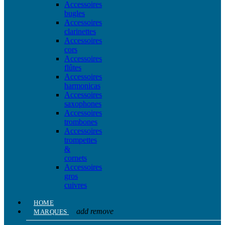
Accessoires
bugles
Accessoires
clarinettes
Accessoires
cors
Accessoires
flûtes
Accessoires
harmonicas
Accessoires
saxophones
Accessoires
trombones
Accessoires
trompettes
&
cornets
Accessoires
gros
cuivres
HOME
add
remove
MARQUES