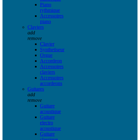
Piano
rythmique
Accessoires
piano
Claviers
add
remove
Clavier
Synthetiseur
Orgue
Accordeon
Accessoires
claviers
Accessoires
accordeons
Guitares
add
remove
Guitare
acoustique
Guitare
electro
acoustique
Guitare
classique