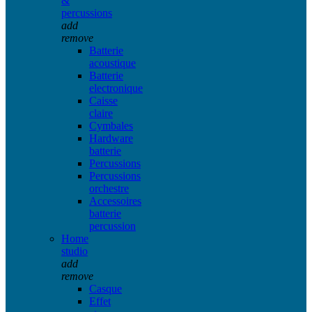
&
percussions
add
remove
Batterie
acoustique
Batterie
electronique
Caisse
claire
Cymbales
Hardware
batterie
Percussions
Percussions
orchestre
Accessoires
batterie
percussion
Home
studio
add
remove
Casque
Effet