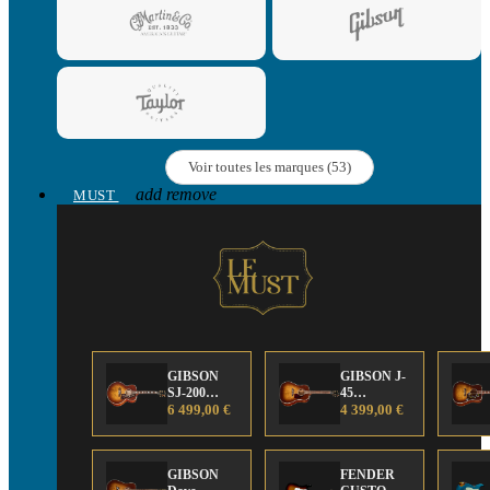
Voir toutes les marques (53)
add
remove
MUST
GIBSON
GIBSON J-
SJ-200
45
Anniversary
6 499,00 €
Anniversary
4 399,00 €
Limited
Limited
Edition
Edition
GIBSON
FENDER