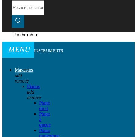
Rechercher
MENU
INSTRUMENTS
Magasins
add
remove
Pianos
add
remove
Piano
droit
Piano
à
queue
Piano
numerique