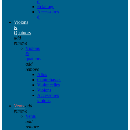
dj
Eclairage
Accessoires
dj
Violons
&
Quatuors
add
remove
Violons
&
quatuors
add
remove
Altos
Contrebasses
Violoncelles
Violons
Accessoires
violons
Vents
add
remove
Vents
add
remove