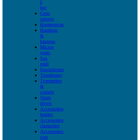
à
bec
Gros
cuivres
Harmonicas
Hautbois
&
bassons
Micros
vents
Sax
midi
Saxophones
Trombones
Trompettes
&
cornets
Vents
divers
Accessoires
bugles
Accessoires
clarinettes
Accessoires
cors