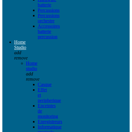
batterie
Percussions
Percussions
orchestre
Accessoires
batterie
percussion
Home
Studio
add
remove
Home
studio
add
remove
Casque
Effet
et
peripherique
Enceintes
de
monitoring
Enregistreurs
Informatique