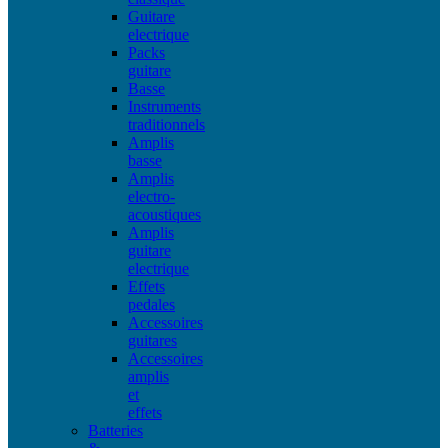
Guitare
electrique
Packs
guitare
Basse
Instruments
traditionnels
Amplis
basse
Amplis
electro-
acoustiques
Amplis
guitare
electrique
Effets
pedales
Accessoires
guitares
Accessoires
amplis
et
effets
Batteries