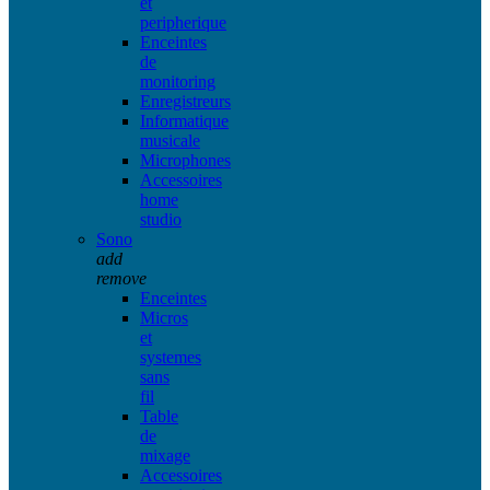
et
peripherique
Enceintes
de
monitoring
Enregistreurs
Informatique
musicale
Microphones
Accessoires
home
studio
Sono
add
remove
Enceintes
Micros
et
systemes
sans
fil
Table
de
mixage
Accessoires