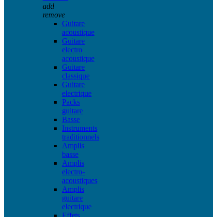
add
remove
Guitare
acoustique
Guitare
electro
acoustique
Guitare
classique
Guitare
electrique
Packs
guitare
Basse
Instruments
traditionnels
Amplis
basse
Amplis
electro-
acoustiques
Amplis
guitare
electrique
Effets