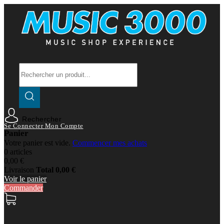
Rechercher
Se Connecter
Mon Compte
Panier
Votre panier est vide.
Commencer mes achats
0 articles
0,00 €
Livraison
Total
0,00 €
Voir le panier
Commander