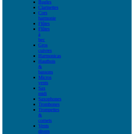
Bugles
Clarinettes
Cors
harmonie
Flûtes
Flûtes
à
bec
Gros
cuivres
Harmonicas
Hautbois
&
bassons
Micros
vents
Sax
midi
Saxophones
Trombones
Trompettes
&
cornets
Vents
divers