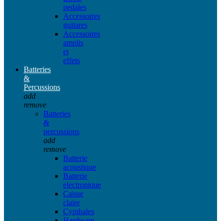
pedales
Accessoires
guitares
Accessoires
amplis
et
effets
Batteries
&
Percussions
add
remove
Batteries
&
percussions
add
remove
Batterie
acoustique
Batterie
electronique
Caisse
claire
Cymbales
Hardware