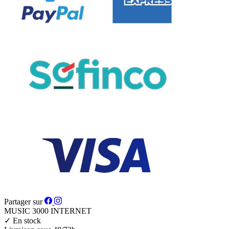
Partager sur
MUSIC 3000
INTERNET
✓
En stock