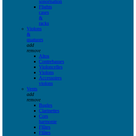
sonorisation
Flights
cases
&
racks
Violons
&
quatuors
add
remove
Altos
Contrebasses
Violoncelles
Violons
Accessoires
violons
Vents
add
remove
Bugles
Clarinettes
Cors
harmonie
Flûtes
Flûtes