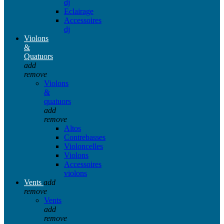
dj
Eclairage
Accessoires
dj
Violons
&
Quatuors
add
remove
Violons
&
quatuors
add
remove
Altos
Contrebasses
Violoncelles
Violons
Accessoires
violons
Vents
add
remove
Vents
add
remove