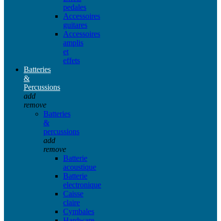
pedales
Accessoires
guitares
Accessoires
amplis
et
effets
Batteries
&
Percussions
add
remove
Batteries
&
percussions
add
remove
Batterie
acoustique
Batterie
electronique
Caisse
claire
Cymbales
Hardware