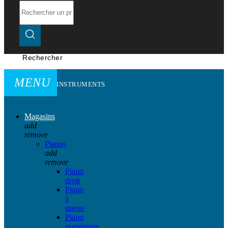
Rechercher
MENU
INSTRUMENTS
Magasins
add
remove
Pianos
add
remove
Piano
droit
Piano
à
queue
Piano
numerique