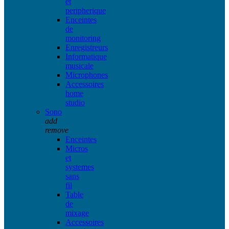
et
peripherique
Enceintes
de
monitoring
Enregistreurs
Informatique
musicale
Microphones
Accessoires
home
studio
Sono
add
remove
Enceintes
Micros
et
systemes
sans
fil
Table
de
mixage
Accessoires