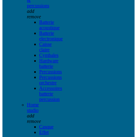
&
percussions
add
remove
Batterie
acoustique
Batterie
electronique
Caisse
claire
Cymbales
Hardware
batterie
Percussions
Percussions
orchestre
Accessoires
batterie
percussion
Home
studio
add
remove
Casque
Effet