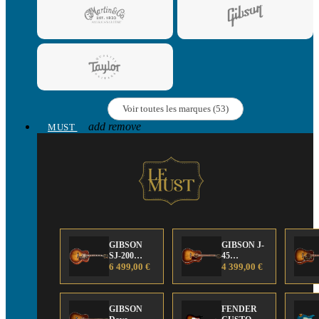
Voir toutes les marques (53)
add
remove
MUST
GIBSON
GIBSON J-
SJ-200
45
Anniversary
6 499,00 €
Anniversary
4 399,00 €
Limited
Limited
Edition
Edition
GIBSON
FENDER