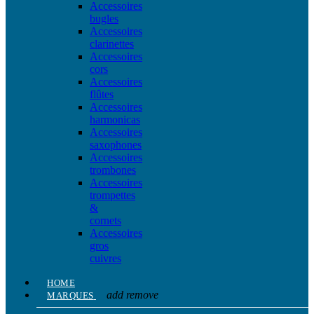
Accessoires
bugles
Accessoires
clarinettes
Accessoires
cors
Accessoires
flûtes
Accessoires
harmonicas
Accessoires
saxophones
Accessoires
trombones
Accessoires
trompettes
&
cornets
Accessoires
gros
cuivres
HOME
add
remove
MARQUES