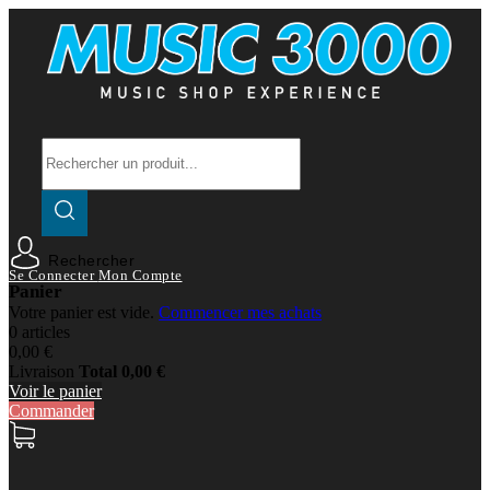
Rechercher
Se Connecter
Mon Compte
Panier
Votre panier est vide.
Commencer mes achats
0 articles
0,00 €
Livraison
Total
0,00 €
Voir le panier
Commander