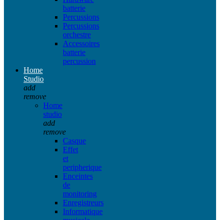
batterie
Percussions
Percussions
orchestre
Accessoires
batterie
percussion
Home
Studio
add
remove
Home
studio
add
remove
Casque
Effet
et
peripherique
Enceintes
de
monitoring
Enregistreurs
Informatique