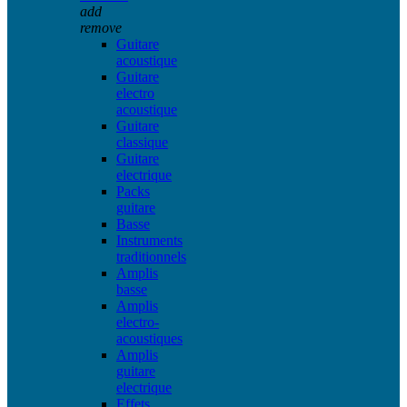
add
remove
Guitare
acoustique
Guitare
electro
acoustique
Guitare
classique
Guitare
electrique
Packs
guitare
Basse
Instruments
traditionnels
Amplis
basse
Amplis
electro-
acoustiques
Amplis
guitare
electrique
Effets