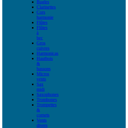
Bugles
Clarinettes
Cors
harmonie
Flûtes
Flûtes
à
bec
Gros
cuivres
Harmonicas
Hautbois
&
bassons
Micros
vents
Sax
midi
Saxophones
Trombones
Trompettes
&
cornets
Vents
divers