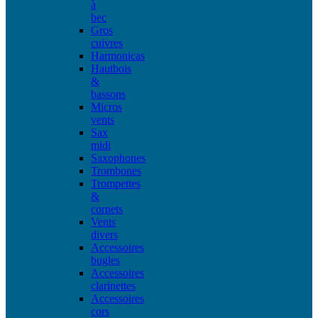
à
bec
Gros
cuivres
Harmonicas
Hautbois
&
bassons
Micros
vents
Sax
midi
Saxophones
Trombones
Trompettes
&
cornets
Vents
divers
Accessoires
bugles
Accessoires
clarinettes
Accessoires
cors