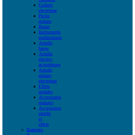
Guitare
electrique
Packs
guitare
Basse
Instruments
traditionnels
Amplis
basse
Amplis
electro-
acoustiques
Amplis
guitare
electrique
Effets
pedales
Accessoires
guitares
Accessoires
amplis
et
effets
Batteries