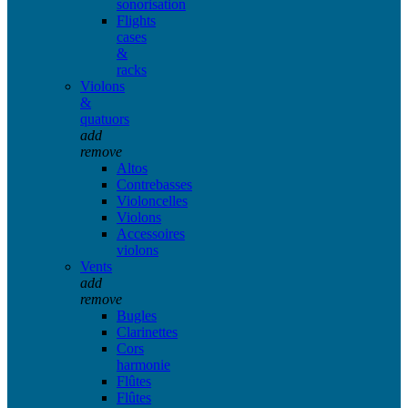
sonorisation
Flights
cases
&
racks
Violons
&
quatuors
add
remove
Altos
Contrebasses
Violoncelles
Violons
Accessoires
violons
Vents
add
remove
Bugles
Clarinettes
Cors
harmonie
Flûtes
Flûtes