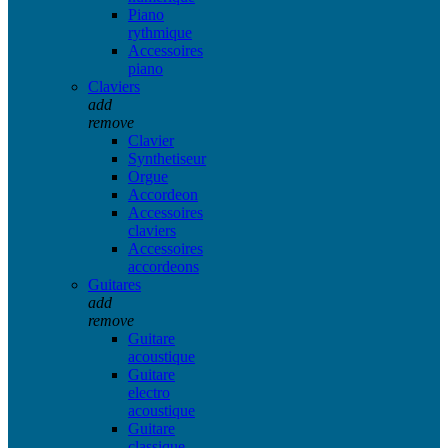
Piano
rythmique
Accessoires
piano
Claviers
add
remove
Clavier
Synthetiseur
Orgue
Accordeon
Accessoires
claviers
Accessoires
accordeons
Guitares
add
remove
Guitare
acoustique
Guitare
electro
acoustique
Guitare
classique