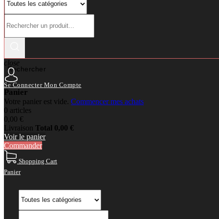
close
Rechercher
Se Connecter
Mon Compte
Panier
Votre panier est vide.
Commencer mes achats
0 articles
0,00 €
Livraison
Total
0,00 €
Voir le panier
Commander
Shopping Cart
Panier