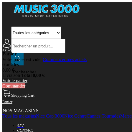
Se Connecter
Mon Compte
Panier
Votre panier est vide.
Commencer mes achats
0 articles
0,00 €
Rechercher
Livraison
Total
0,00 €
Voir le panier
Commander
Shopping Cart
Panier
NOS MAGASINS
Tous les magasins
Nice Cap 3000
Nice Centre
Cannes Tourrades
Marsei
SAV
CONTACT