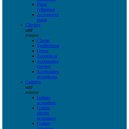
Piano
rythmique
Accessoires
piano
Claviers
add
remove
Clavier
Synthetiseur
Orgue
Accordeon
Accessoires
claviers
Accessoires
accordeons
Guitares
add
remove
Guitare
acoustique
Guitare
electro
acoustique
Guitare
classique