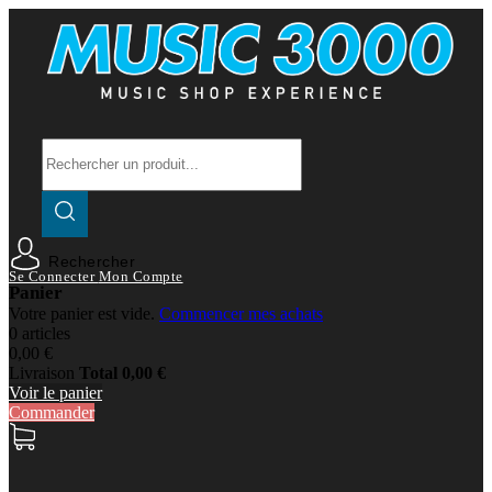
Rechercher
Se Connecter
Mon Compte
Panier
Votre panier est vide.
Commencer mes achats
0 articles
0,00 €
Livraison
Total
0,00 €
Voir le panier
Commander