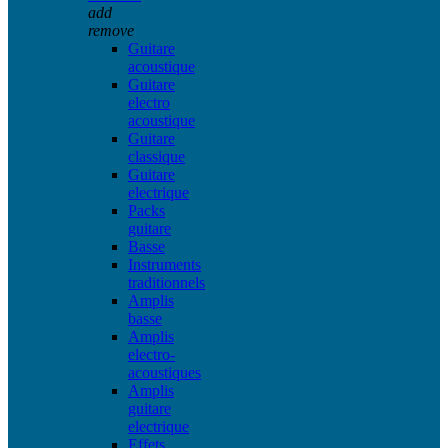
add
remove
Guitare
acoustique
Guitare
electro
acoustique
Guitare
classique
Guitare
electrique
Packs
guitare
Basse
Instruments
traditionnels
Amplis
basse
Amplis
electro-
acoustiques
Amplis
guitare
electrique
Effets