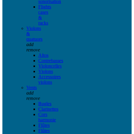
sonorisation
Flights
cases
&
racks
Violons
&
quatuors
add
remove
Altos
Contrebasses
Violoncelles
Violons
Accessoires
violons
Vents
add
remove
Bugles
Clarinettes
Cors
harmonie
Flûtes
Flûtes