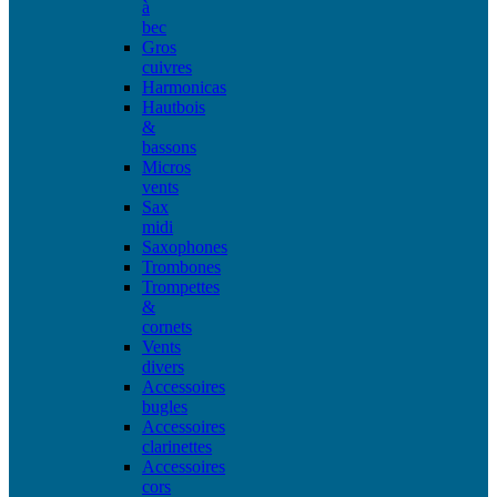
à
bec
Gros
cuivres
Harmonicas
Hautbois
&
bassons
Micros
vents
Sax
midi
Saxophones
Trombones
Trompettes
&
cornets
Vents
divers
Accessoires
bugles
Accessoires
clarinettes
Accessoires
cors