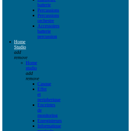
batterie
Percussions
Percussions
orchestre
Accessoires
batterie
percussion
Home
Studio
add
remove
Home
studio
add
remove
Casque
Effet
et
peripherique
Enceintes
de
monitoring
Enregistreurs
Informatique