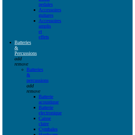
pedales
Accessoires
guitares
Accessoires
amplis
et
effets
Batteries
&
Percussions
add
remove
Batteries
&
percussions
add
remove
Batterie
acoustique
Batterie
electronique
Caisse
claire
Cymbales
Hardware