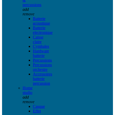
&
percussions
add
remove
Batterie
acoustique
Batterie
electronique
Caisse
claire
Cymbales
Hardware
batterie
Percussions
Percussions
orchestre
Accessoires
batterie
percussion
Home
studio
add
remove
Casque
Effet