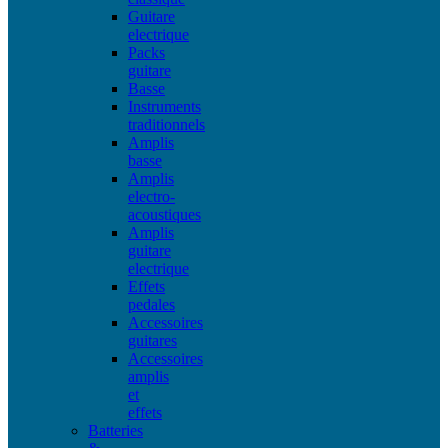
Guitare
electrique
Packs
guitare
Basse
Instruments
traditionnels
Amplis
basse
Amplis
electro-
acoustiques
Amplis
guitare
electrique
Effets
pedales
Accessoires
guitares
Accessoires
amplis
et
effets
Batteries