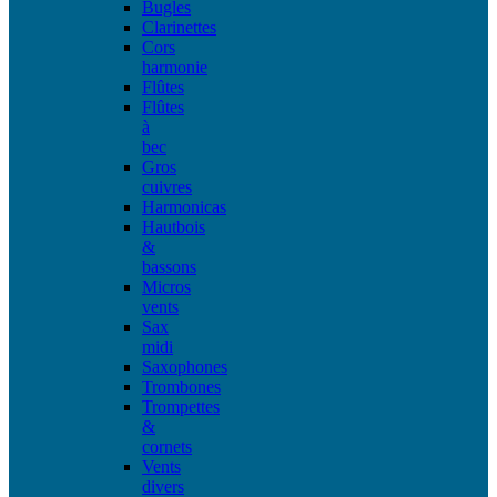
Bugles
Clarinettes
Cors
harmonie
Flûtes
Flûtes
à
bec
Gros
cuivres
Harmonicas
Hautbois
&
bassons
Micros
vents
Sax
midi
Saxophones
Trombones
Trompettes
&
cornets
Vents
divers