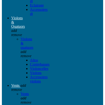
dj
Eclairage
Accessoires
dj
Violons
&
Quatuors
add
remove
Violons
&
quatuors
add
remove
Altos
Contrebasses
Violoncelles
Violons
Accessoires
violons
Vents
add
remove
Vents
add
remove