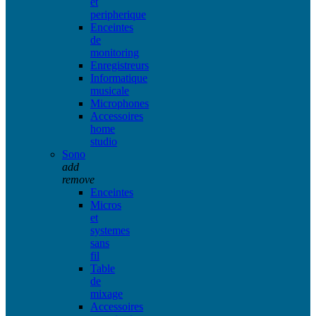
et
peripherique
Enceintes
de
monitoring
Enregistreurs
Informatique
musicale
Microphones
Accessoires
home
studio
Sono
add
remove
Enceintes
Micros
et
systemes
sans
fil
Table
de
mixage
Accessoires