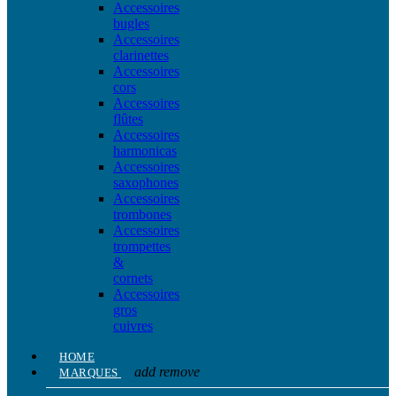
Accessoires
bugles
Accessoires
clarinettes
Accessoires
cors
Accessoires
flûtes
Accessoires
harmonicas
Accessoires
saxophones
Accessoires
trombones
Accessoires
trompettes
&
cornets
Accessoires
gros
cuivres
HOME
add
remove
MARQUES