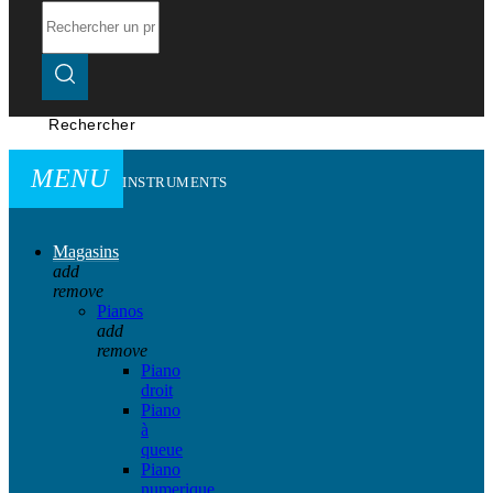
Rechercher
MENU
INSTRUMENTS
Magasins
add
remove
Pianos
add
remove
Piano
droit
Piano
à
queue
Piano
numerique