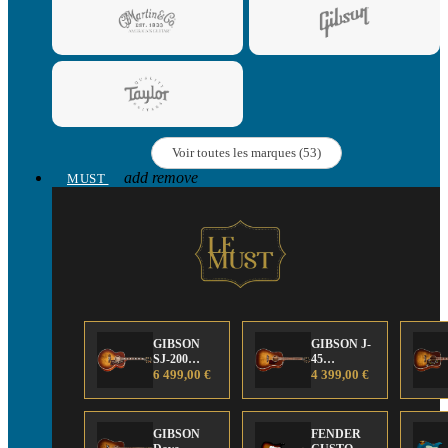
Voir toutes les marques (53)
add
remove
MUST
GIBSON
GIBSON J-
SJ-200
45
Anniversary
6 499,00 €
Anniversary
4 399,00 €
Limited
Limited
Edition
Edition
GIBSON
FENDER