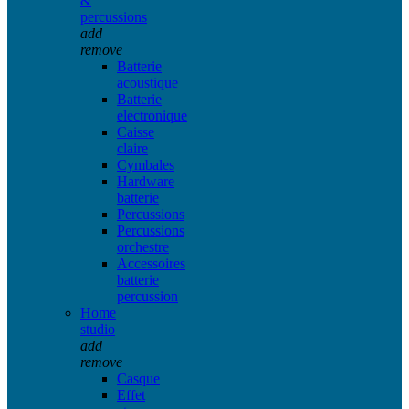
&
percussions
add
remove
Batterie
acoustique
Batterie
electronique
Caisse
claire
Cymbales
Hardware
batterie
Percussions
Percussions
orchestre
Accessoires
batterie
percussion
Home
studio
add
remove
Casque
Effet