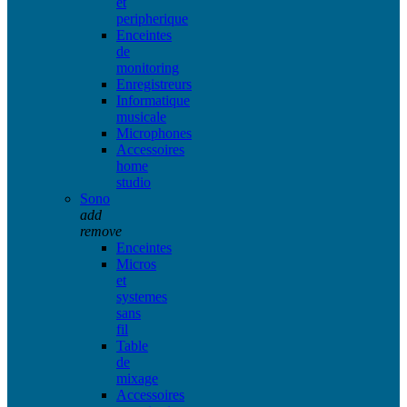
et
peripherique
Enceintes
de
monitoring
Enregistreurs
Informatique
musicale
Microphones
Accessoires
home
studio
Sono
add
remove
Enceintes
Micros
et
systemes
sans
fil
Table
de
mixage
Accessoires