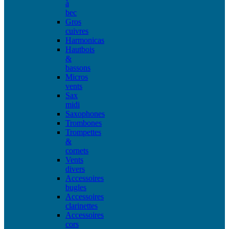
à
bec
Gros
cuivres
Harmonicas
Hautbois
&
bassons
Micros
vents
Sax
midi
Saxophones
Trombones
Trompettes
&
cornets
Vents
divers
Accessoires
bugles
Accessoires
clarinettes
Accessoires
cors