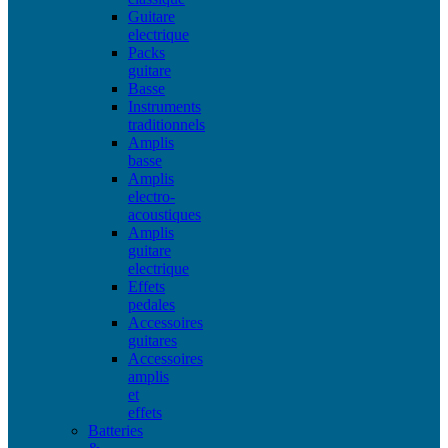
Guitare
electrique
Packs
guitare
Basse
Instruments
traditionnels
Amplis
basse
Amplis
electro-
acoustiques
Amplis
guitare
electrique
Effets
pedales
Accessoires
guitares
Accessoires
amplis
et
effets
Batteries