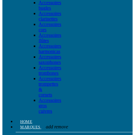
Accessoires
bugles
Accessoires
clarinettes
Accessoires
cors
Accessoires
flûtes
Accessoires
harmonicas
Accessoires
saxophones
Accessoires
trombones
Accessoires
trompettes
&
cornets
Accessoires
gros
cuivres
HOME
add
remove
MARQUES