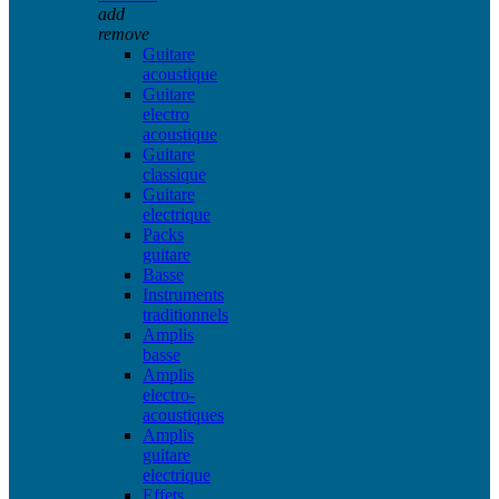
add
remove
Guitare
acoustique
Guitare
electro
acoustique
Guitare
classique
Guitare
electrique
Packs
guitare
Basse
Instruments
traditionnels
Amplis
basse
Amplis
electro-
acoustiques
Amplis
guitare
electrique
Effets