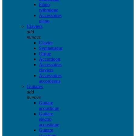
Piano
rythmique
Accessoires
piano
Claviers
add
remove
Clavier
Synthetiseur
Orgue
Accordeon
Accessoires
claviers
Accessoires
accordeons
Guitares
add
remove
Guitare
acoustique
Guitare
electro
acoustique
Guitare
classique