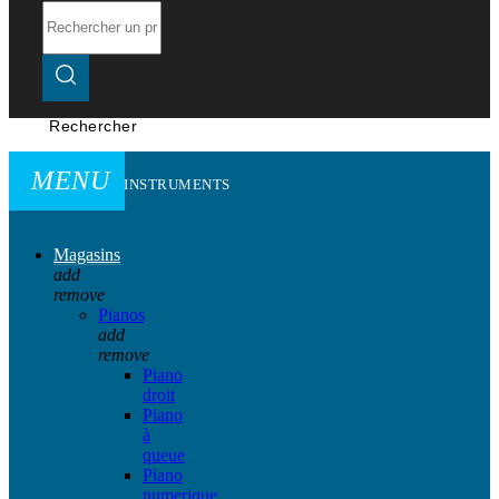
Rechercher
MENU
INSTRUMENTS
Magasins
add
remove
Pianos
add
remove
Piano
droit
Piano
à
queue
Piano
numerique