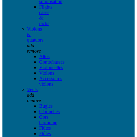
sonorisation
Flights
cases
&
racks
Violons
&
quatuors
add
remove
Altos
Contrebasses
Violoncelles
Violons
Accessoires
violons
Vents
add
remove
Bugles
Clarinettes
Cors
harmonie
Flûtes
Flûtes