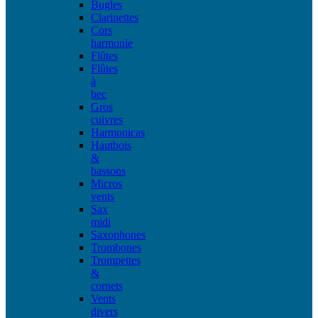
Bugles
Clarinettes
Cors
harmonie
Flûtes
Flûtes
à
bec
Gros
cuivres
Harmonicas
Hautbois
&
bassons
Micros
vents
Sax
midi
Saxophones
Trombones
Trompettes
&
cornets
Vents
divers