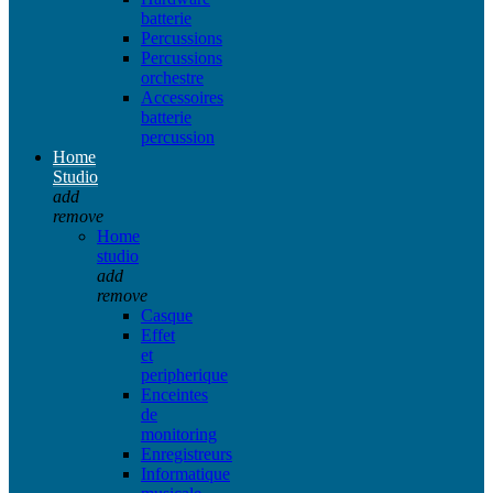
batterie
Percussions
Percussions
orchestre
Accessoires
batterie
percussion
Home
Studio
add
remove
Home
studio
add
remove
Casque
Effet
et
peripherique
Enceintes
de
monitoring
Enregistreurs
Informatique