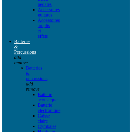
pedales
Accessoires
guitares
Accessoires
amplis
et
effets
Batteries
&
Percussions
add
remove
Batteries
&
percussions
add
remove
Batterie
acoustique
Batterie
electronique
Caisse
claire
Cymbales
Hardware