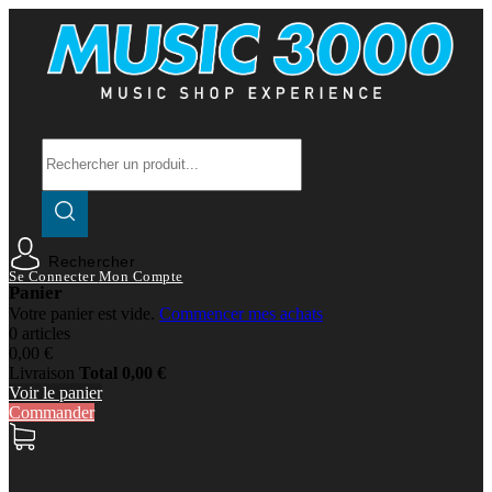
Rechercher
Se Connecter
Mon Compte
Panier
Votre panier est vide.
Commencer mes achats
0 articles
0,00 €
Livraison
Total
0,00 €
Voir le panier
Commander