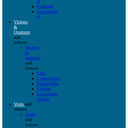
dj
Eclairage
Accessoires
dj
Violons
&
Quatuors
add
remove
Violons
&
quatuors
add
remove
Altos
Contrebasses
Violoncelles
Violons
Accessoires
violons
Vents
add
remove
Vents
add
remove