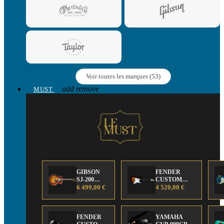
Voir toutes les marques (53)
add
remove
MUST
GIBSON
FENDER
SJ-200
CUSTOM
Anniversary
6 499,00 €
SHOP Strat 63'
4 520,00 €
Limited
NOS Sunburst
Edition
FENDER
YAMAHA