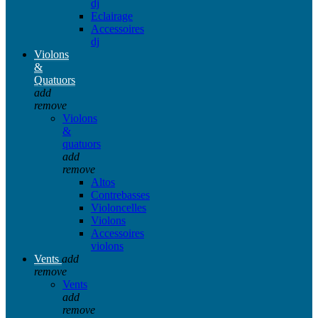
dj
Eclairage
Accessoires
dj
Violons
&
Quatuors
add
remove
Violons
&
quatuors
add
remove
Altos
Contrebasses
Violoncelles
Violons
Accessoires
violons
Vents
add
remove
Vents
add
remove