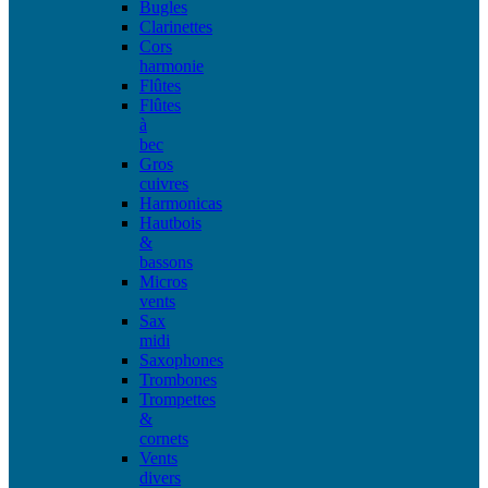
Bugles
Clarinettes
Cors
harmonie
Flûtes
Flûtes
à
bec
Gros
cuivres
Harmonicas
Hautbois
&
bassons
Micros
vents
Sax
midi
Saxophones
Trombones
Trompettes
&
cornets
Vents
divers