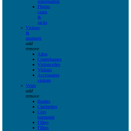
sonorisation
Flights
cases
&
racks
Violons
&
quatuors
add
remove
Altos
Contrebasses
Violoncelles
Violons
Accessoires
violons
Vents
add
remove
Bugles
Clarinettes
Cors
harmonie
Flûtes
Flûtes