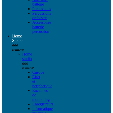
batterie
Percussions
Percussions
orchestre
Accessoires
batterie
percussion
Home
Studio
add
remove
Home
studio
add
remove
Casque
Effet
et
peripherique
Enceintes
de
monitoring
Enregistreurs
Informatique