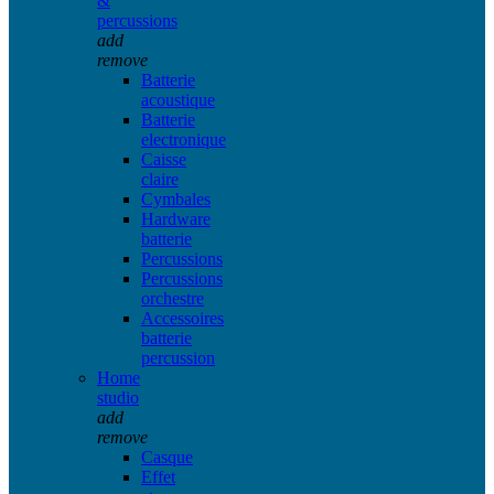
&
percussions
add
remove
Batterie
acoustique
Batterie
electronique
Caisse
claire
Cymbales
Hardware
batterie
Percussions
Percussions
orchestre
Accessoires
batterie
percussion
Home
studio
add
remove
Casque
Effet