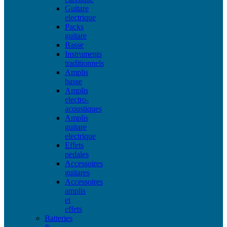
Guitare
electrique
Packs
guitare
Basse
Instruments
traditionnels
Amplis
basse
Amplis
electro-
acoustiques
Amplis
guitare
electrique
Effets
pedales
Accessoires
guitares
Accessoires
amplis
et
effets
Batteries