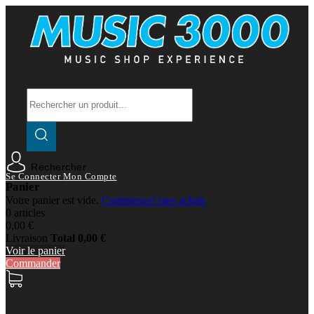
Rechercher
Se Connecter
Mon Compte
Panier
Votre panier est vide.
Commencer mes achats
0 articles
0,00 €
Livraison
Total
0,00 €
Voir le panier
Commander