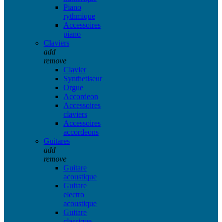
Piano
rythmique
Accessoires
piano
Claviers
add
remove
Clavier
Synthetiseur
Orgue
Accordeon
Accessoires
claviers
Accessoires
accordeons
Guitares
add
remove
Guitare
acoustique
Guitare
electro
acoustique
Guitare
classique