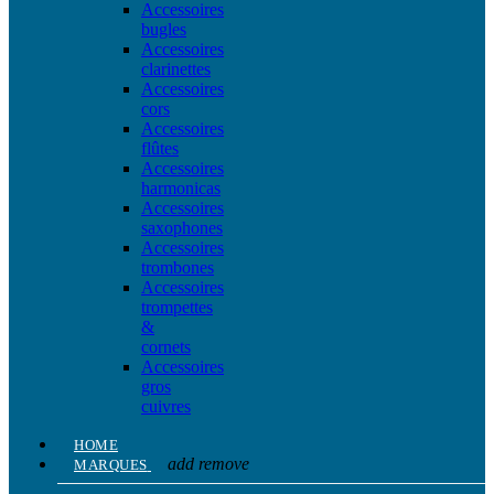
Accessoires
bugles
Accessoires
clarinettes
Accessoires
cors
Accessoires
flûtes
Accessoires
harmonicas
Accessoires
saxophones
Accessoires
trombones
Accessoires
trompettes
&
cornets
Accessoires
gros
cuivres
HOME
add
remove
MARQUES