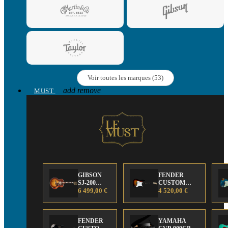
Voir toutes les marques (53)
add
remove
MUST
GIBSON
FENDER
SJ-200
CUSTOM
Anniversary
6 499,00 €
SHOP Strat 63'
4 520,00 €
Limited
NOS Sunburst
Edition
FENDER
YAMAHA