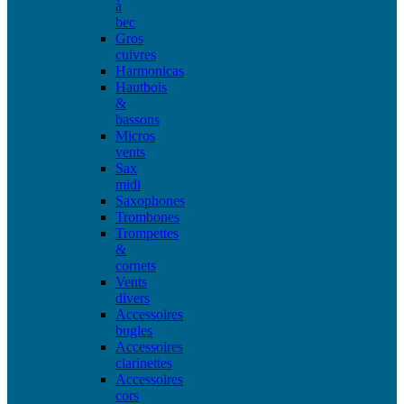
à
bec
Gros
cuivres
Harmonicas
Hautbois
&
bassons
Micros
vents
Sax
midi
Saxophones
Trombones
Trompettes
&
cornets
Vents
divers
Accessoires
bugles
Accessoires
clarinettes
Accessoires
cors