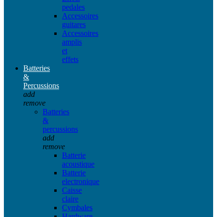
pedales
Accessoires
guitares
Accessoires
amplis
et
effets
Batteries
&
Percussions
add
remove
Batteries
&
percussions
add
remove
Batterie
acoustique
Batterie
electronique
Caisse
claire
Cymbales
Hardware