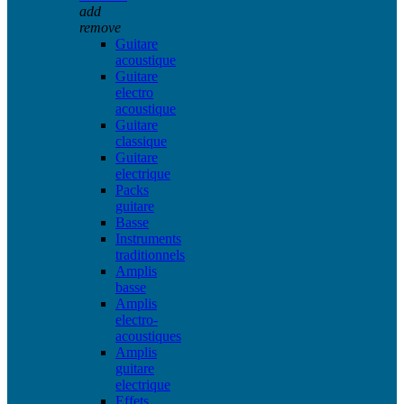
add
remove
Guitare
acoustique
Guitare
electro
acoustique
Guitare
classique
Guitare
electrique
Packs
guitare
Basse
Instruments
traditionnels
Amplis
basse
Amplis
electro-
acoustiques
Amplis
guitare
electrique
Effets