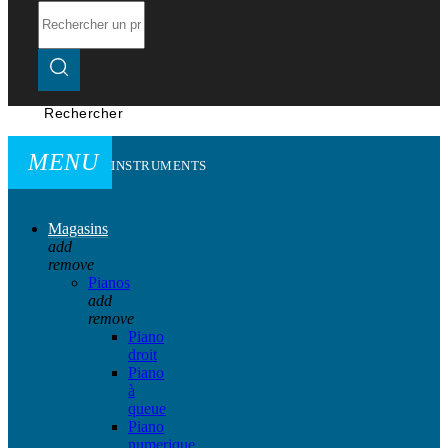
Rechercher
MENU
INSTRUMENTS
Magasins
add
remove
Pianos
add
remove
Piano
droit
Piano
à
queue
Piano
numerique