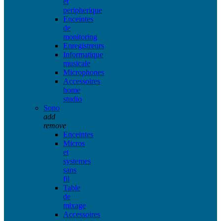
et
peripherique
Enceintes
de
monitoring
Enregistreurs
Informatique
musicale
Microphones
Accessoires
home
studio
Sono
add
remove
Enceintes
Micros
et
systemes
sans
fil
Table
de
mixage
Accessoires