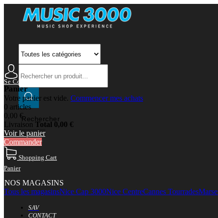
Se Connecter
Mon Compte
Panier
Votre panier est vide.
Commencer mes achats
0 articles
0,00 €
Rechercher
Livraison
Total
0,00 €
Voir le panier
Commander
Shopping Cart
Panier
NOS MAGASINS
Tous les magasins
Nice Cap 3000
Nice Centre
Cannes Tourrades
Marsei
SAV
CONTACT