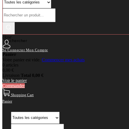
close
Rechercher
Se Connecter
Mon Compte
Panier
Votre panier est vide.
Commencer mes achats
0 articles
0,00 €
Livraison
Total
0,00 €
Voir le panier
Commander
Shopping Cart
Panier