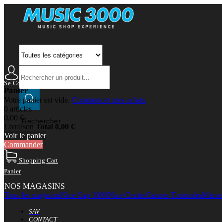
Se Connecter
Mon Compte
Panier
Votre panier est vide.
Commencer mes achats
0 articles
0,00 €
Rechercher
Livraison
Total
0,00 €
Voir le panier
Commander
Shopping Cart
Panier
NOS MAGASINS
Tous les magasins
Nice Cap 3000
Nice Centre
Cannes Tourrades
Marsei
SAV
CONTACT