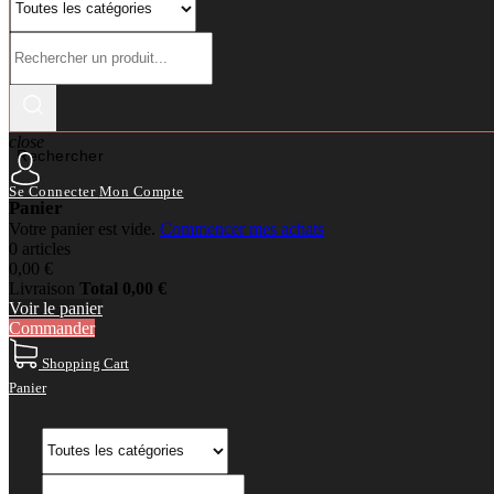
close
Rechercher
Se Connecter
Mon Compte
Panier
Votre panier est vide.
Commencer mes achats
0 articles
0,00 €
Livraison
Total
0,00 €
Voir le panier
Commander
Shopping Cart
Panier