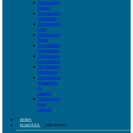
Accessoires
bugles
Accessoires
clarinettes
Accessoires
cors
Accessoires
flûtes
Accessoires
harmonicas
Accessoires
saxophones
Accessoires
trombones
Accessoires
trompettes
&
cornets
Accessoires
gros
cuivres
HOME
add
remove
MARQUES