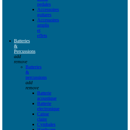
pedales
Accessoires
guitares
Accessoires
amplis
et
effets
Batteries
&
Percussions
add
remove
Batteries
&
percussions
add
remove
Batterie
acoustique
Batterie
electronique
Caisse
claire
Cymbales
Hardware