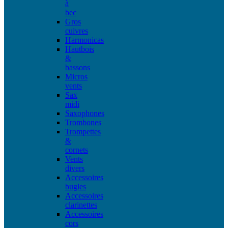
à
bec
Gros
cuivres
Harmonicas
Hautbois
&
bassons
Micros
vents
Sax
midi
Saxophones
Trombones
Trompettes
&
cornets
Vents
divers
Accessoires
bugles
Accessoires
clarinettes
Accessoires
cors