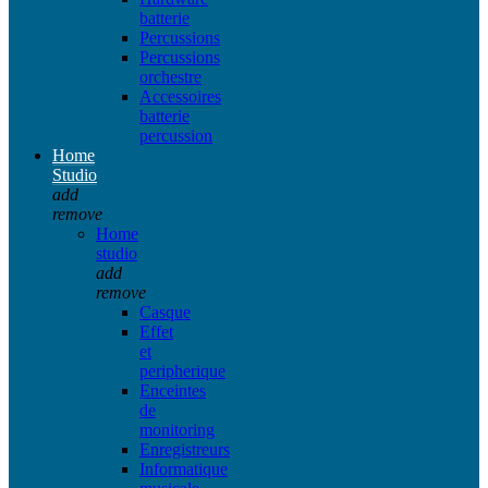
batterie
Percussions
Percussions
orchestre
Accessoires
batterie
percussion
Home
Studio
add
remove
Home
studio
add
remove
Casque
Effet
et
peripherique
Enceintes
de
monitoring
Enregistreurs
Informatique