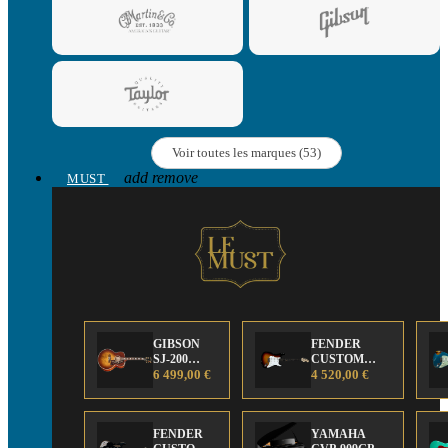
Voir toutes les marques (53)
add
remove
MUST
GIBSON
FENDER
SJ-200
CUSTOM
Anniversary
6 499,00 €
SHOP Strat 63'
4 520,00 €
Limited
NOS Sunburst
Edition
FENDER
YAMAHA