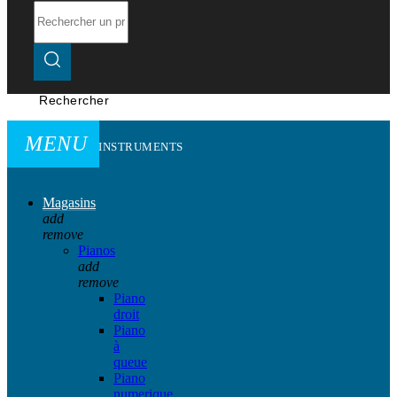
Rechercher
MENU
INSTRUMENTS
Magasins
add
remove
Pianos
add
remove
Piano
droit
Piano
à
queue
Piano
numerique