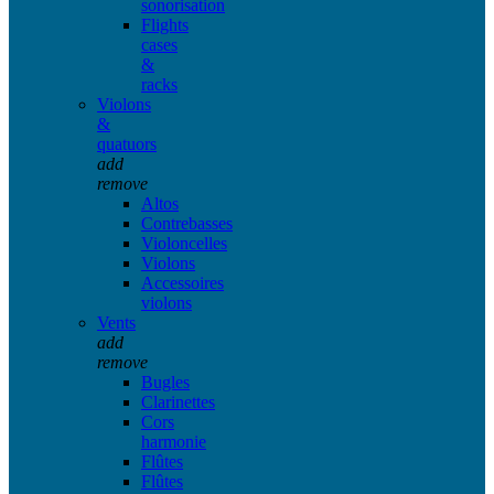
sonorisation
Flights
cases
&
racks
Violons
&
quatuors
add
remove
Altos
Contrebasses
Violoncelles
Violons
Accessoires
violons
Vents
add
remove
Bugles
Clarinettes
Cors
harmonie
Flûtes
Flûtes