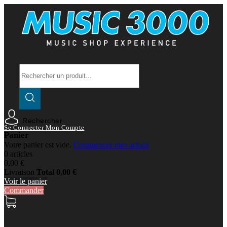
Rechercher
Se Connecter
Mon Compte
Panier
Votre panier est vide.
Commencer mes achats
0 articles
0,00 €
Livraison
Total
0,00 €
Voir le panier
Commander