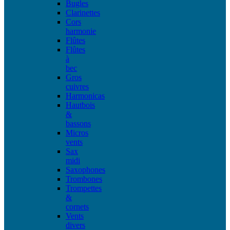
Bugles
Clarinettes
Cors
harmonie
Flûtes
Flûtes
à
bec
Gros
cuivres
Harmonicas
Hautbois
&
bassons
Micros
vents
Sax
midi
Saxophones
Trombones
Trompettes
&
cornets
Vents
divers