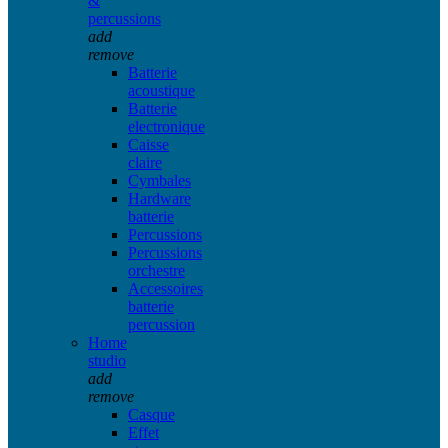
&
percussions
add
remove
Batterie
acoustique
Batterie
electronique
Caisse
claire
Cymbales
Hardware
batterie
Percussions
Percussions
orchestre
Accessoires
batterie
percussion
Home
studio
add
remove
Casque
Effet