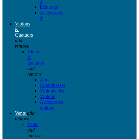
dj
Eclairage
Accessoires
dj
Violons
&
Quatuors
add
remove
Violons
&
quatuors
add
remove
Altos
Contrebasses
Violoncelles
Violons
Accessoires
violons
Vents
add
remove
Vents
add
remove