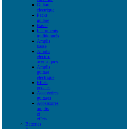
Guitare
electrique
Packs
guitare
Basse
Instruments
traditionnels
Amplis
basse
Amplis
electro-
acoustiques
Amplis
guitare
electrique
Effets
pedales
Accessoires
guitares
Accessoires
amplis
et
effets
Batteries