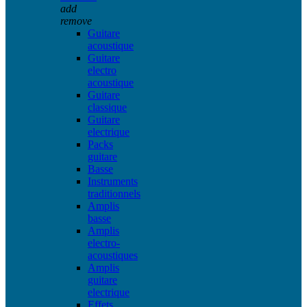
add
remove
Guitare
acoustique
Guitare
electro
acoustique
Guitare
classique
Guitare
electrique
Packs
guitare
Basse
Instruments
traditionnels
Amplis
basse
Amplis
electro-
acoustiques
Amplis
guitare
electrique
Effets