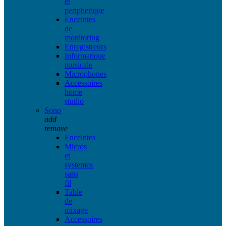
et
peripherique
Enceintes
de
monitoring
Enregistreurs
Informatique
musicale
Microphones
Accessoires
home
studio
Sono
add
remove
Enceintes
Micros
et
systemes
sans
fil
Table
de
mixage
Accessoires