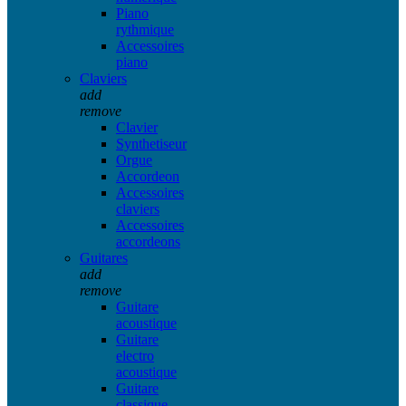
Piano
rythmique
Accessoires
piano
Claviers
add
remove
Clavier
Synthetiseur
Orgue
Accordeon
Accessoires
claviers
Accessoires
accordeons
Guitares
add
remove
Guitare
acoustique
Guitare
electro
acoustique
Guitare
classique