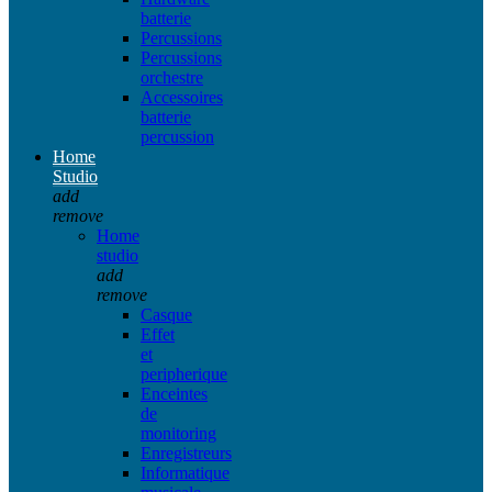
batterie
Percussions
Percussions
orchestre
Accessoires
batterie
percussion
Home
Studio
add
remove
Home
studio
add
remove
Casque
Effet
et
peripherique
Enceintes
de
monitoring
Enregistreurs
Informatique