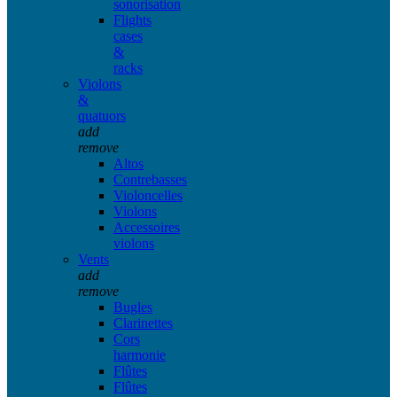
sonorisation
Flights
cases
&
racks
Violons
&
quatuors
add
remove
Altos
Contrebasses
Violoncelles
Violons
Accessoires
violons
Vents
add
remove
Bugles
Clarinettes
Cors
harmonie
Flûtes
Flûtes