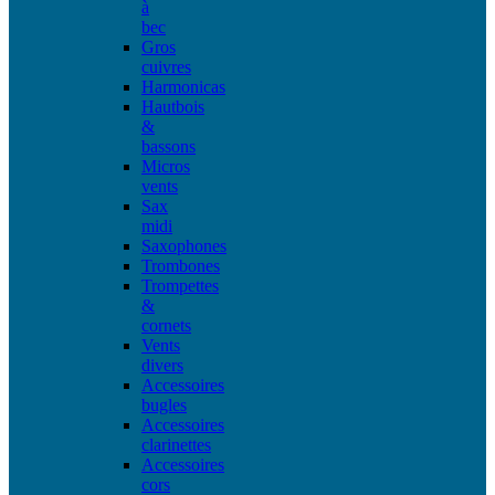
à
bec
Gros
cuivres
Harmonicas
Hautbois
&
bassons
Micros
vents
Sax
midi
Saxophones
Trombones
Trompettes
&
cornets
Vents
divers
Accessoires
bugles
Accessoires
clarinettes
Accessoires
cors