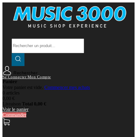
Rechercher
Se Connecter
Mon Compte
Panier
Votre panier est vide.
Commencer mes achats
0 articles
0,00 €
Livraison
Total
0,00 €
Voir le panier
Commander