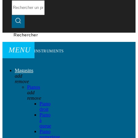
Rechercher
MENU
INSTRUMENTS
Magasins
add
remove
Pianos
add
remove
Piano
droit
Piano
à
queue
Piano
numerique