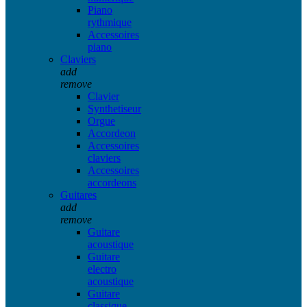
Piano
rythmique
Accessoires
piano
Claviers
add
remove
Clavier
Synthetiseur
Orgue
Accordeon
Accessoires
claviers
Accessoires
accordeons
Guitares
add
remove
Guitare
acoustique
Guitare
electro
acoustique
Guitare
classique