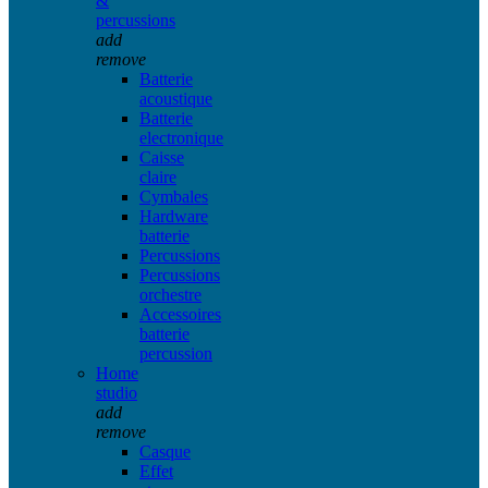
&
percussions
add
remove
Batterie
acoustique
Batterie
electronique
Caisse
claire
Cymbales
Hardware
batterie
Percussions
Percussions
orchestre
Accessoires
batterie
percussion
Home
studio
add
remove
Casque
Effet