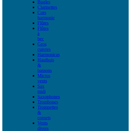
Bugles
Clarinettes
Cors
harmonie
Flûtes
Flûtes
à
bec
Gros
cuivres
Harmonicas
Hautbois
&
bassons
Micros
vents
Sax
midi
Saxophones
Trombones
Trompettes
&
cornets
Vents
divers