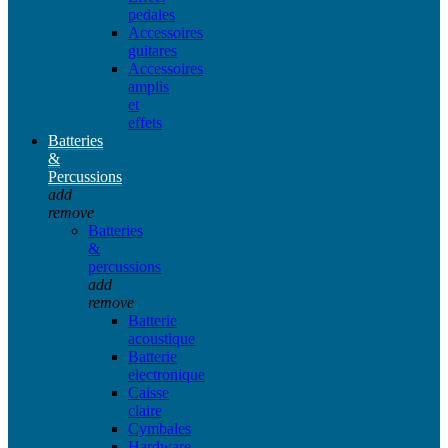
pedales
Accessoires
guitares
Accessoires
amplis
et
effets
Batteries
&
Percussions
add
remove
Batteries
&
percussions
add
remove
Batterie
acoustique
Batterie
electronique
Caisse
claire
Cymbales
Hardware