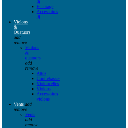
dj
Eclairage
Accessoires
dj
Violons
&
Quatuors
add
remove
Violons
&
quatuors
add
remove
Altos
Contrebasses
Violoncelles
Violons
Accessoires
violons
Vents
add
remove
Vents
add
remove