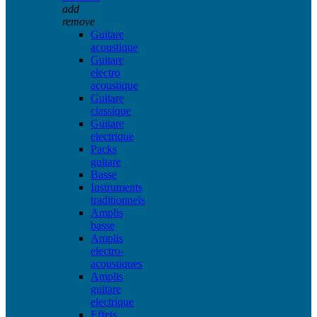
add
remove
Guitare
acoustique
Guitare
electro
acoustique
Guitare
classique
Guitare
electrique
Packs
guitare
Basse
Instruments
traditionnels
Amplis
basse
Amplis
electro-
acoustiques
Amplis
guitare
electrique
Effets