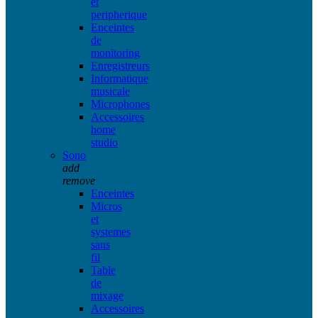
et
peripherique
Enceintes
de
monitoring
Enregistreurs
Informatique
musicale
Microphones
Accessoires
home
studio
Sono
add
remove
Enceintes
Micros
et
systemes
sans
fil
Table
de
mixage
Accessoires