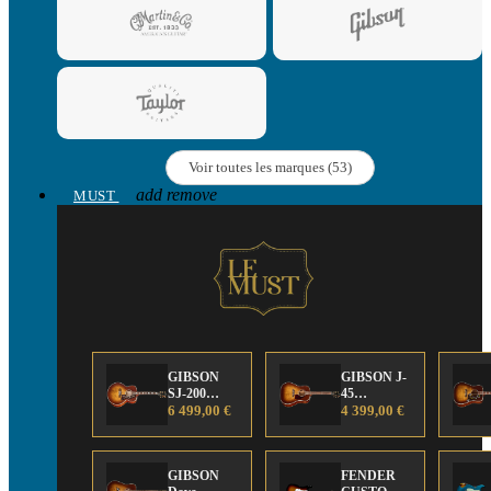
Voir toutes les marques (53)
add
remove
MUST
GIBSON
GIBSON J-
SJ-200
45
Anniversary
6 499,00 €
Anniversary
4 399,00 €
Limited
Limited
Edition
Edition
GIBSON
FENDER