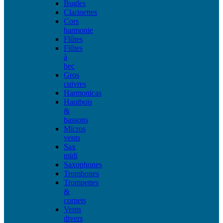
Bugles
Clarinettes
Cors
harmonie
Flûtes
Flûtes
à
bec
Gros
cuivres
Harmonicas
Hautbois
&
bassons
Micros
vents
Sax
midi
Saxophones
Trombones
Trompettes
&
cornets
Vents
divers