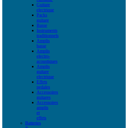
Guitare
electrique
Packs
guitare
Basse
Instruments
traditionnels
Amplis
basse
Amplis
electro-
acoustiques
Amplis
guitare
electrique
Effets
pedales
Accessoires
guitares
Accessoires
amplis
et
effets
Batteries