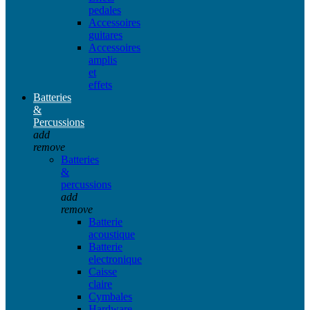
pedales
Accessoires
guitares
Accessoires
amplis
et
effets
Batteries
&
Percussions
add
remove
Batteries
&
percussions
add
remove
Batterie
acoustique
Batterie
electronique
Caisse
claire
Cymbales
Hardware