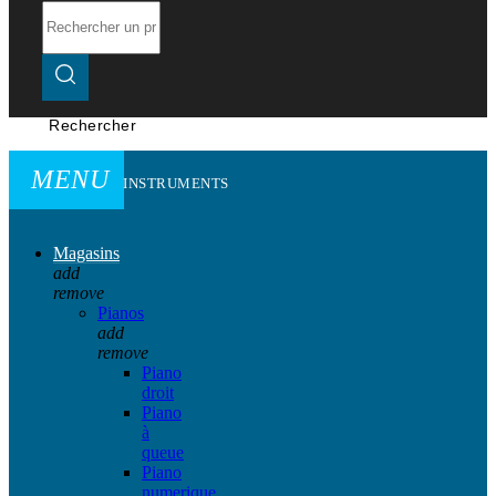
Rechercher
MENU
INSTRUMENTS
Magasins
add
remove
Pianos
add
remove
Piano
droit
Piano
à
queue
Piano
numerique