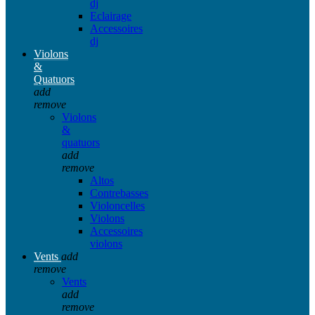
dj
Eclairage
Accessoires
dj
Violons
&
Quatuors
add
remove
Violons
&
quatuors
add
remove
Altos
Contrebasses
Violoncelles
Violons
Accessoires
violons
Vents
add
remove
Vents
add
remove