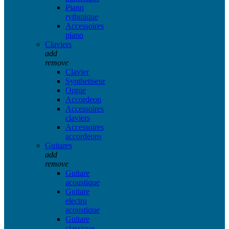
Piano
rythmique
Accessoires
piano
Claviers
add
remove
Clavier
Synthetiseur
Orgue
Accordeon
Accessoires
claviers
Accessoires
accordeons
Guitares
add
remove
Guitare
acoustique
Guitare
electro
acoustique
Guitare
classique