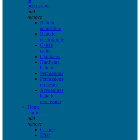
&
percussions
add
remove
Batterie
acoustique
Batterie
electronique
Caisse
claire
Cymbales
Hardware
batterie
Percussions
Percussions
orchestre
Accessoires
batterie
percussion
Home
studio
add
remove
Casque
Effet