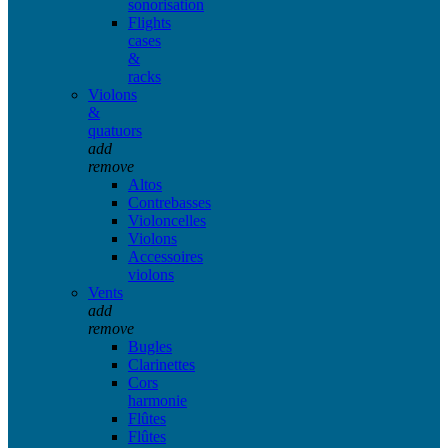
sonorisation
Flights
cases
&
racks
Violons
&
quatuors
add
remove
Altos
Contrebasses
Violoncelles
Violons
Accessoires
violons
Vents
add
remove
Bugles
Clarinettes
Cors
harmonie
Flûtes
Flûtes