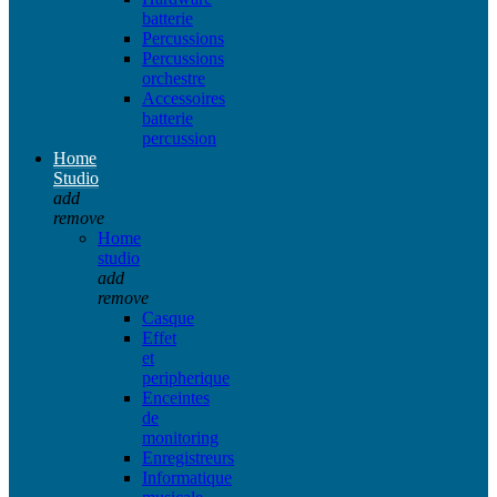
batterie
Percussions
Percussions
orchestre
Accessoires
batterie
percussion
Home
Studio
add
remove
Home
studio
add
remove
Casque
Effet
et
peripherique
Enceintes
de
monitoring
Enregistreurs
Informatique