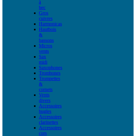
à
bec
Gros
cuivres
Harmonicas
Hautbois
&
bassons
Micros
vents
Sax
midi
Saxophones
Trombones
Trompettes
&
cornets
Vents
divers
Accessoires
bugles
Accessoires
clarinettes
Accessoires
cors