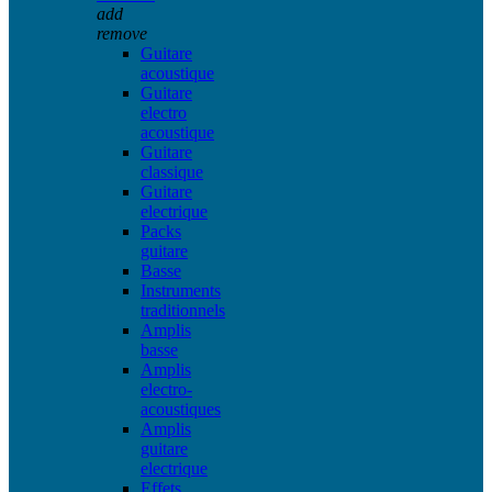
add
remove
Guitare
acoustique
Guitare
electro
acoustique
Guitare
classique
Guitare
electrique
Packs
guitare
Basse
Instruments
traditionnels
Amplis
basse
Amplis
electro-
acoustiques
Amplis
guitare
electrique
Effets