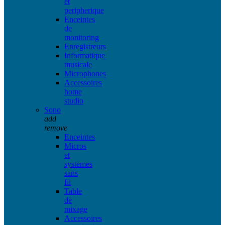
et
peripherique
Enceintes
de
monitoring
Enregistreurs
Informatique
musicale
Microphones
Accessoires
home
studio
Sono
add
remove
Enceintes
Micros
et
systemes
sans
fil
Table
de
mixage
Accessoires