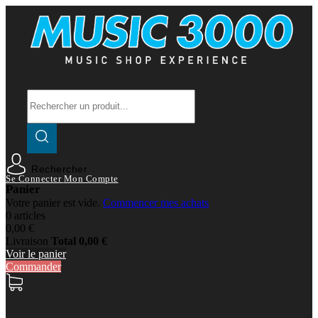
Rechercher
Se Connecter
Mon Compte
Panier
Votre panier est vide.
Commencer mes achats
0 articles
0,00 €
Livraison
Total
0,00 €
Voir le panier
Commander