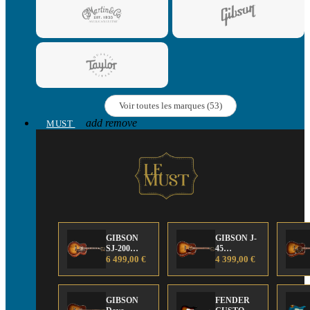
Voir toutes les marques (53)
add
remove
MUST
GIBSON
GIBSON J-
SJ-200
45
Anniversary
6 499,00 €
Anniversary
4 399,00 €
Limited
Limited
Edition
Edition
GIBSON
FENDER