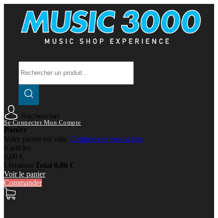
Rechercher
Se Connecter
Mon Compte
Panier
Votre panier est vide.
Commencer mes achats
0 articles
0,00 €
Livraison
Total
0,00 €
Voir le panier
Commander