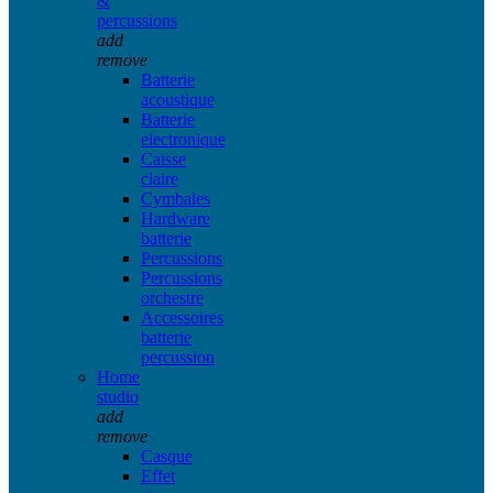
&
percussions
add
remove
Batterie
acoustique
Batterie
electronique
Caisse
claire
Cymbales
Hardware
batterie
Percussions
Percussions
orchestre
Accessoires
batterie
percussion
Home
studio
add
remove
Casque
Effet