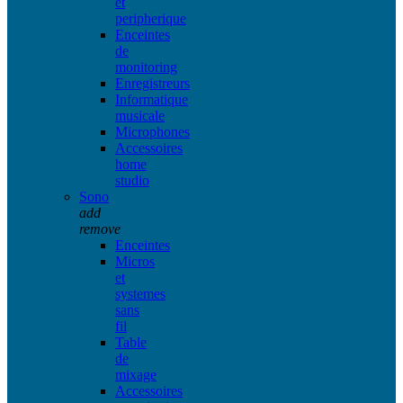
et
peripherique
Enceintes
de
monitoring
Enregistreurs
Informatique
musicale
Microphones
Accessoires
home
studio
Sono
add
remove
Enceintes
Micros
et
systemes
sans
fil
Table
de
mixage
Accessoires