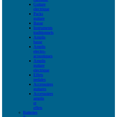
Guitare
electrique
Packs
guitare
Basse
Instruments
traditionnels
Amplis
basse
Amplis
electro-
acoustiques
Amplis
guitare
electrique
Effets
pedales
Accessoires
guitares
Accessoires
amplis
et
effets
Batteries