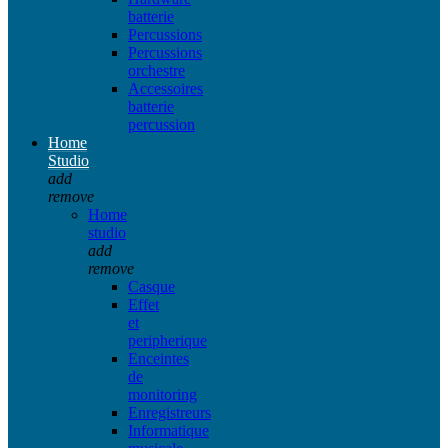
batterie
Percussions
Percussions
orchestre
Accessoires
batterie
percussion
Home
Studio
add
remove
Home
studio
add
remove
Casque
Effet
et
peripherique
Enceintes
de
monitoring
Enregistreurs
Informatique