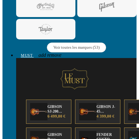
Voir toutes les marques (53)
add
remove
MUST
GIBSON
GIBSON J-
SJ-200
45
Anniversary
6 499,00 €
Anniversary
4 399,00 €
Limited
Limited
Edition
Edition
GIBSON
FENDER