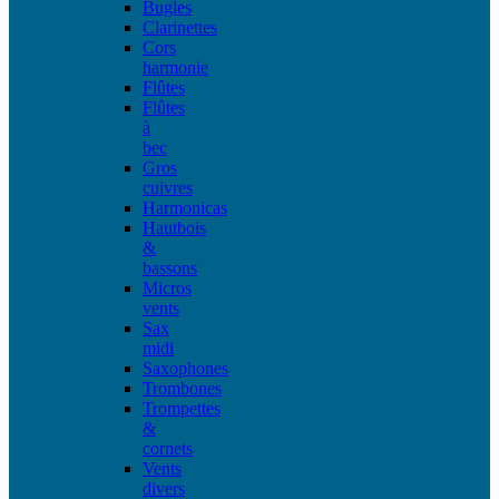
Bugles
Clarinettes
Cors
harmonie
Flûtes
Flûtes
à
bec
Gros
cuivres
Harmonicas
Hautbois
&
bassons
Micros
vents
Sax
midi
Saxophones
Trombones
Trompettes
&
cornets
Vents
divers