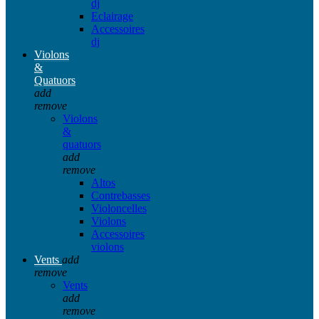
dj
Eclairage
Accessoires
dj
Violons
&
Quatuors
add
remove
Violons
&
quatuors
add
remove
Altos
Contrebasses
Violoncelles
Violons
Accessoires
violons
Vents
add
remove
Vents
add
remove