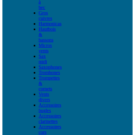
à
bec
Gros
cuivres
Harmonicas
Hautbois
&
bassons
Micros
vents
Sax
midi
Saxophones
Trombones
Trompettes
&
cornets
Vents
divers
Accessoires
bugles
Accessoires
clarinettes
Accessoires
cors