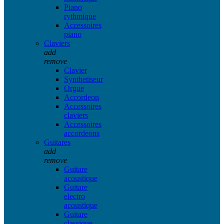
Piano
rythmique
Accessoires
piano
Claviers
add
remove
Clavier
Synthetiseur
Orgue
Accordeon
Accessoires
claviers
Accessoires
accordeons
Guitares
add
remove
Guitare
acoustique
Guitare
electro
acoustique
Guitare
classique