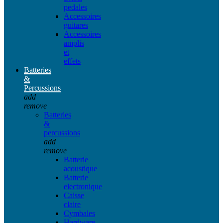
pedales
Accessoires
guitares
Accessoires
amplis
et
effets
Batteries
&
Percussions
add
remove
Batteries
&
percussions
add
remove
Batterie
acoustique
Batterie
electronique
Caisse
claire
Cymbales
Hardware