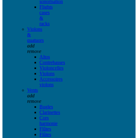
sonorisation
Flights
cases
&
racks
Violons
&
quatuors
add
remove
Altos
Contrebasses
Violoncelles
Violons
Accessoires
violons
Vents
add
remove
Bugles
Clarinettes
Cors
harmonie
Flûtes
Flûtes