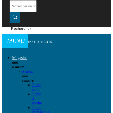
Rechercher
MENU
INSTRUMENTS
Magasins
add
remove
Pianos
add
remove
Piano
droit
Piano
à
queue
Piano
numerique