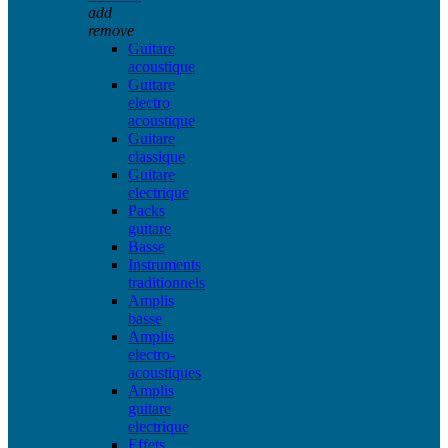
add
remove
Guitare
acoustique
Guitare
electro
acoustique
Guitare
classique
Guitare
electrique
Packs
guitare
Basse
Instruments
traditionnels
Amplis
basse
Amplis
electro-
acoustiques
Amplis
guitare
electrique
Effets