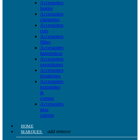
Accessoires
bugles
Accessoires
clarinettes
Accessoires
cors
Accessoires
flûtes
Accessoires
harmonicas
Accessoires
saxophones
Accessoires
trombones
Accessoires
trompettes
&
cornets
Accessoires
gros
cuivres
HOME
add
remove
MARQUES