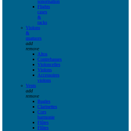
sonorisation
Flights
cases
&
racks
Violons
&
quatuors
add
remove
Altos
Contrebasses
Violoncelles
Violons
Accessoires
violons
Vents
add
remove
Bugles
Clarinettes
Cors
harmonie
Flûtes
Flûtes