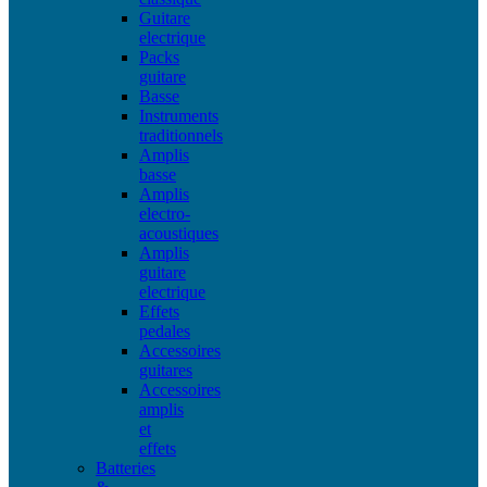
Guitare
electrique
Packs
guitare
Basse
Instruments
traditionnels
Amplis
basse
Amplis
electro-
acoustiques
Amplis
guitare
electrique
Effets
pedales
Accessoires
guitares
Accessoires
amplis
et
effets
Batteries