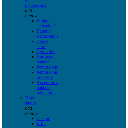
&
percussions
add
remove
Batterie
acoustique
Batterie
electronique
Caisse
claire
Cymbales
Hardware
batterie
Percussions
Percussions
orchestre
Accessoires
batterie
percussion
Home
studio
add
remove
Casque
Effet