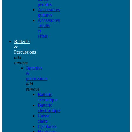
pedales
Accessoires
guitares
Accessoires
amplis
et
effets
Batteries
&
Percussions
add
remove
Batteries
&
percussions
add
remove
Batterie
acoustique
Batterie
electronique
Caisse
claire
Cymbales
Hardware