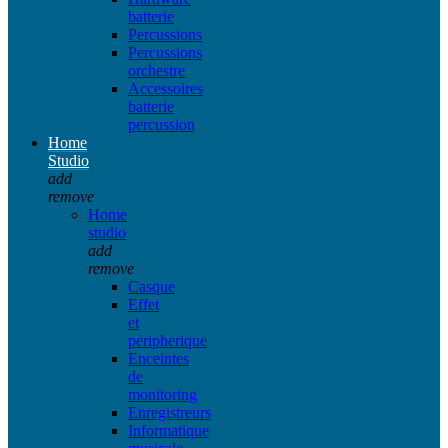
batterie
Percussions
Percussions
orchestre
Accessoires
batterie
percussion
Home
Studio
add
remove
Home
studio
add
remove
Casque
Effet
et
peripherique
Enceintes
de
monitoring
Enregistreurs
Informatique