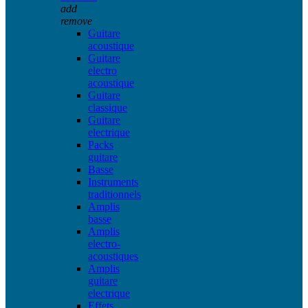
add
remove
Guitare
acoustique
Guitare
electro
acoustique
Guitare
classique
Guitare
electrique
Packs
guitare
Basse
Instruments
traditionnels
Amplis
basse
Amplis
electro-
acoustiques
Amplis
guitare
electrique
Effets