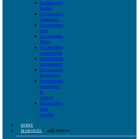
Accessoires
bugles
Accessoires
clarinettes
Accessoires
cors
Accessoires
flûtes
Accessoires
harmonicas
Accessoires
saxophones
Accessoires
trombones
Accessoires
trompettes
&
cornets
Accessoires
gros
cuivres
HOME
add
remove
MARQUES