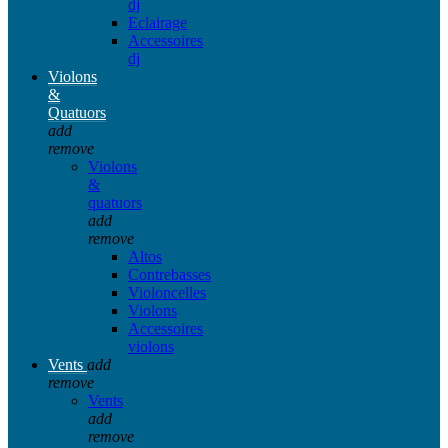
dj
Eclairage
Accessoires
dj
Violons
&
Quatuors
add
remove
Violons
&
quatuors
add
remove
Altos
Contrebasses
Violoncelles
Violons
Accessoires
violons
Vents
add
remove
Vents
add
remove