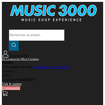
Rechercher
Se Connecter
Mon Compte
Panier
Votre panier est vide.
Commencer mes achats
0 articles
0,00 €
Livraison
Total
0,00 €
Voir le panier
Commander