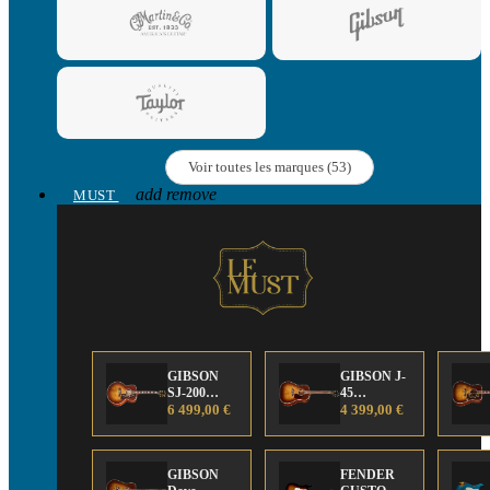
Voir toutes les marques (53)
add
remove
MUST
GIBSON
GIBSON J-
SJ-200
45
Anniversary
6 499,00 €
Anniversary
4 399,00 €
Limited
Limited
Edition
Edition
GIBSON
FENDER