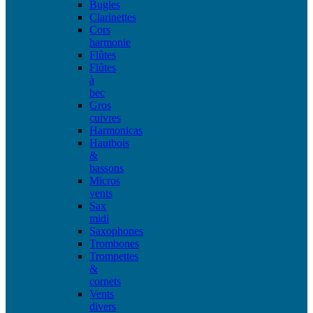
Bugles
Clarinettes
Cors
harmonie
Flûtes
Flûtes
à
bec
Gros
cuivres
Harmonicas
Hautbois
&
bassons
Micros
vents
Sax
midi
Saxophones
Trombones
Trompettes
&
cornets
Vents
divers