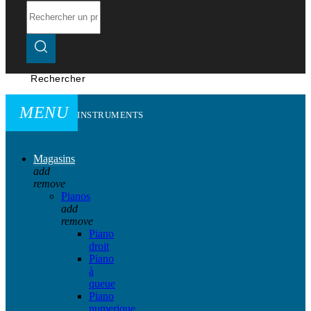
Rechercher
MENU
INSTRUMENTS
Magasins
add
remove
Pianos
add
remove
Piano
droit
Piano
à
queue
Piano
numerique