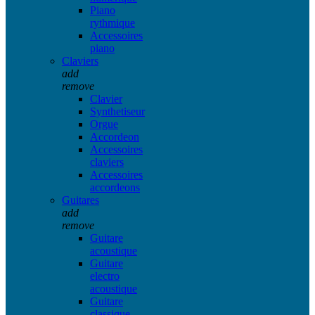
Piano
rythmique
Accessoires
piano
Claviers
add
remove
Clavier
Synthetiseur
Orgue
Accordeon
Accessoires
claviers
Accessoires
accordeons
Guitares
add
remove
Guitare
acoustique
Guitare
electro
acoustique
Guitare
classique