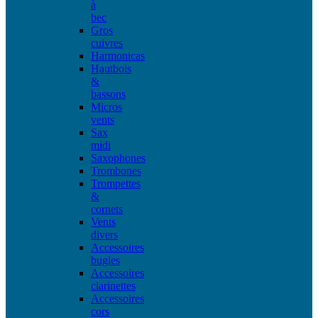
à
bec
Gros
cuivres
Harmonicas
Hautbois
&
bassons
Micros
vents
Sax
midi
Saxophones
Trombones
Trompettes
&
cornets
Vents
divers
Accessoires
bugles
Accessoires
clarinettes
Accessoires
cors