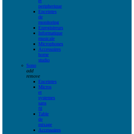
et
peripherique
Enceintes
de
monitoring
Enregistreurs
Informatique
musicale
Microphones
Accessoires
home
studio
Sono
add
remove
Enceintes
Micros
et
systemes
sans
fil
Table
de
mixage
Accessoires