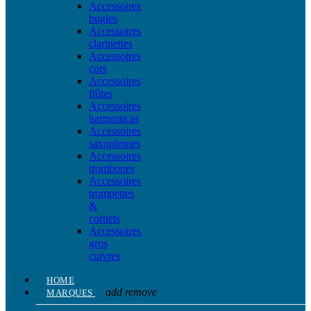
Accessoires
bugles
Accessoires
clarinettes
Accessoires
cors
Accessoires
flûtes
Accessoires
harmonicas
Accessoires
saxophones
Accessoires
trombones
Accessoires
trompettes
&
cornets
Accessoires
gros
cuivres
HOME
add
remove
MARQUES