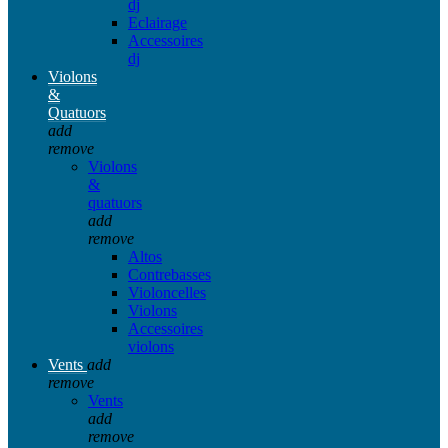
dj
Eclairage
Accessoires
dj
Violons
&
Quatuors
add
remove
Violons
&
quatuors
add
remove
Altos
Contrebasses
Violoncelles
Violons
Accessoires
violons
Vents
add
remove
Vents
add
remove