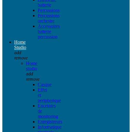
batterie
Percussions
Percussions
orchestre
Accessoires
batterie
percussion
Home
Studio
add
remove
Home
studio
add
remove
Casque
Effet
et
peripherique
Enceintes
de
monitoring
Enregistreurs
Informatique