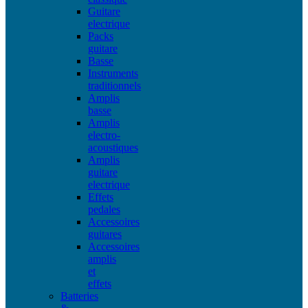
Guitare
electrique
Packs
guitare
Basse
Instruments
traditionnels
Amplis
basse
Amplis
electro-
acoustiques
Amplis
guitare
electrique
Effets
pedales
Accessoires
guitares
Accessoires
amplis
et
effets
Batteries