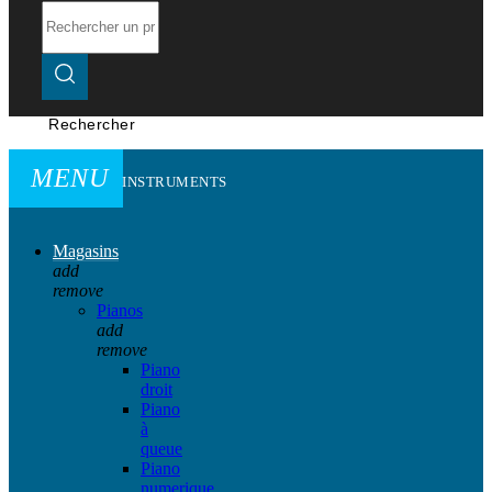
Rechercher
MENU
INSTRUMENTS
Magasins
add
remove
Pianos
add
remove
Piano
droit
Piano
à
queue
Piano
numerique