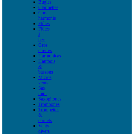
Bugles
Clarinettes
Cors
harmonie
Flûtes
Flûtes
à
bec
Gros
cuivres
Harmonicas
Hautbois
&
bassons
Micros
vents
Sax
midi
Saxophones
Trombones
Trompettes
&
cornets
Vents
divers