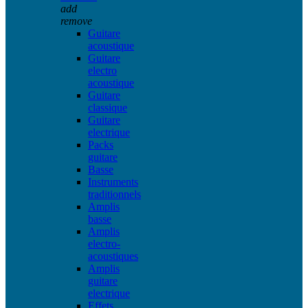
add
remove
Guitare
acoustique
Guitare
electro
acoustique
Guitare
classique
Guitare
electrique
Packs
guitare
Basse
Instruments
traditionnels
Amplis
basse
Amplis
electro-
acoustiques
Amplis
guitare
electrique
Effets