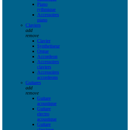
Piano
rythmique
Accessoires
piano
Claviers
add
remove
Clavier
Synthetiseur
Orgue
Accordeon
Accessoires
claviers
Accessoires
accordeons
Guitares
add
remove
Guitare
acoustique
Guitare
electro
acoustique
Guitare
classique