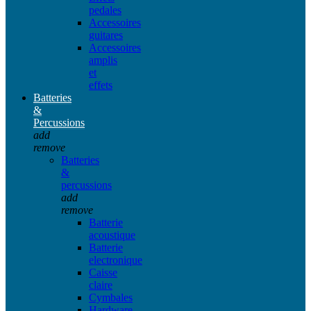
pedales
Accessoires
guitares
Accessoires
amplis
et
effets
Batteries
&
Percussions
add
remove
Batteries
&
percussions
add
remove
Batterie
acoustique
Batterie
electronique
Caisse
claire
Cymbales
Hardware