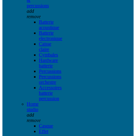
&
percussions
add
remove
Batterie
acoustique
Batterie
electronique
Caisse
claire
Cymbales
Hardware
batterie
Percussions
Percussions
orchestre
Accessoires
batterie
percussion
Home
studio
add
remove
Casque
Effet