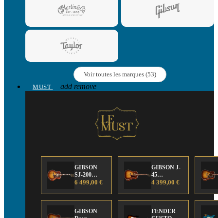
Voir toutes les marques (53)
add
remove
MUST
GIBSON
GIBSON J-
SJ-200
45
Anniversary
6 499,00 €
Anniversary
4 399,00 €
Limited
Limited
Edition
Edition
GIBSON
FENDER