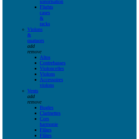
sonorisation
Flights
cases
&
racks
Violons
&
quatuors
add
remove
Altos
Contrebasses
Violoncelles
Violons
Accessoires
violons
Vents
add
remove
Bugles
Clarinettes
Cors
harmonie
Flûtes
Flûtes