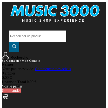
Rechercher
Se Connecter
Mon Compte
Panier
Votre panier est vide.
Commencer mes achats
0 articles
0,00 €
Livraison
Total
0,00 €
Voir le panier
Commander