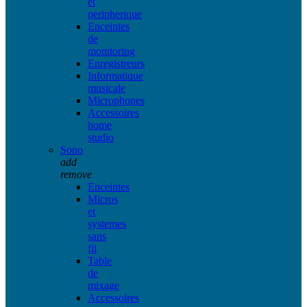
et
peripherique
Enceintes
de
monitoring
Enregistreurs
Informatique
musicale
Microphones
Accessoires
home
studio
Sono
add
remove
Enceintes
Micros
et
systemes
sans
fil
Table
de
mixage
Accessoires