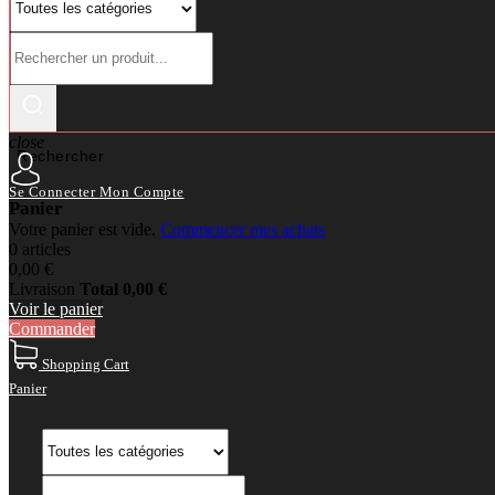
close
Rechercher
Se Connecter
Mon Compte
Panier
Votre panier est vide.
Commencer mes achats
0 articles
0,00 €
Livraison
Total
0,00 €
Voir le panier
Commander
Shopping Cart
Panier