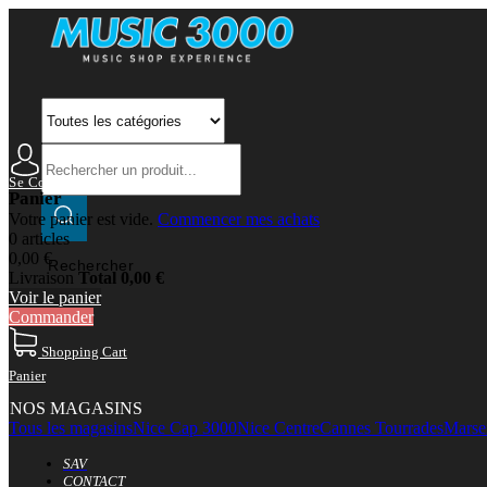
Se Connecter
Mon Compte
Panier
Votre panier est vide.
Commencer mes achats
0 articles
0,00 €
Rechercher
Livraison
Total
0,00 €
Voir le panier
Commander
Shopping Cart
Panier
NOS MAGASINS
Tous les magasins
Nice Cap 3000
Nice Centre
Cannes Tourrades
Marsei
SAV
CONTACT