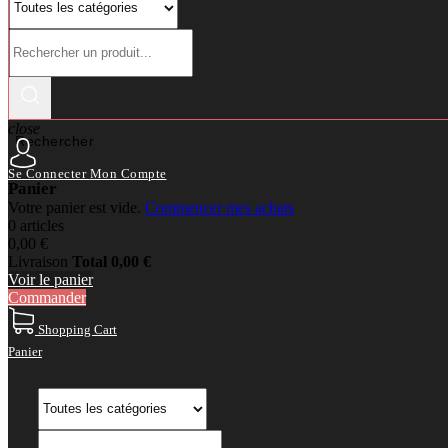
close
Rechercher
Se Connecter
Mon Compte
Panier
Votre panier est vide.
Commencer mes achats
0 articles
0,00 €
Livraison
Total
0,00 €
Voir le panier
Commander
Shopping Cart
Panier