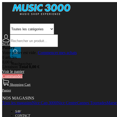
Se Connecter
Mon Compte
Panier
Votre panier est vide.
Commencer mes achats
0 articles
0,00 €
Rechercher
Livraison
Total
0,00 €
Voir le panier
Commander
Shopping Cart
Panier
NOS MAGASINS
Tous les magasins
Nice Cap 3000
Nice Centre
Cannes Tourrades
Marsei
SAV
CONTACT