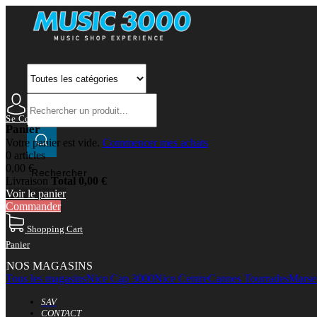
Se Connecter
Mon Compte
Panier
Votre panier est vide.
Commencer mes achats
0 articles
0,00 €
Rechercher
Livraison
Total
0,00 €
Voir le panier
Commander
Shopping Cart
Panier
NOS MAGASINS
Tous les magasins
Nice Cap 3000
Nice Centre
Cannes Tourrades
Marsei
SAV
CONTACT