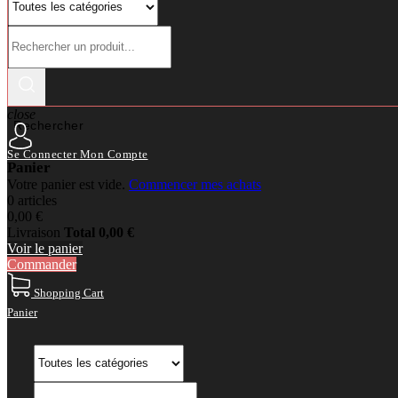
close
Rechercher
Se Connecter
Mon Compte
Panier
Votre panier est vide.
Commencer mes achats
0 articles
0,00 €
Livraison
Total
0,00 €
Voir le panier
Commander
Shopping Cart
Panier